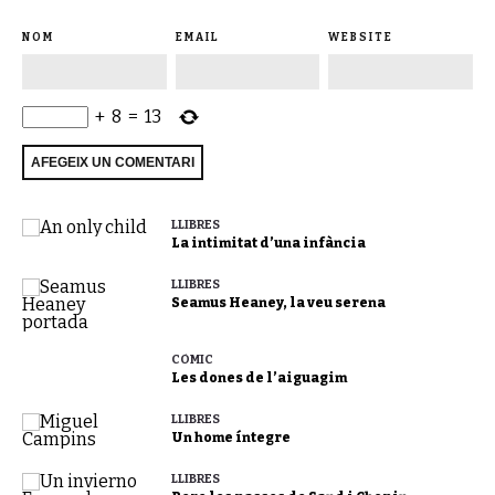
NOM
EMAIL
WEBSITE
+
8
=
13
LLIBRES
La intimitat d’una infància
LLIBRES
Seamus Heaney, la veu serena
CÒMIC
Les dones de l’aiguagim
LLIBRES
Un home íntegre
LLIBRES