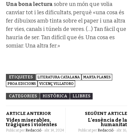
Una bona lectura
sobre un món que volia
canviar tot i les dificultats, perquè «una cosa és
fer dibuixos amb tinta sobre el paper i una altra
fer vies, canals i túnels de veres. (…) Tan fàcil que
hauria de ser. Tan difícil que és. Una cosa es
somiar. Una altra fer.»
ETIQUETES
LITERATURA CATALANA
MARTA PLANES
PROA EDICIONS
VICENÇ VILLATORO
CATEGORIES
HISTÒRICA
LLIBRES
ARTICLE ANTERIOR
SEGÜENT ARTICLE
Vides miserables,
L’essència de la
tràgiques i violentes
humanitat
Publicat per
Redacció
-
abr. 14, 2024
Publicat per
Redacció
-
abr. 16,