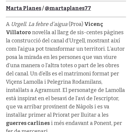
Marta Planes
/
@martaplanes77
A
Urgell. La febre d’aigua
(Proa)
Vicenç
Villatoro
novel·la al llarg de sis-centes pàgines
la construcció del canal d’Urgell, mostrant així
com l’aigua pot transformar un territori. L’autor
posa la mirada en les persones que van viure
d’una manera o l’altra totes o part de les obres
del canal. Un d’ells es el matrimoni format per
Viçens Lamolla i Pelegrina Rodamilans,
instal·lats a Agramunt. El personatge de Lamolla
està inspirat en el besavi de l’avi de l’escriptor,
que va arribar provinent de Nàpols i es va
instal·lar primer al Priorat per lluitar a les
guerres carlines
i més endavant a Ponent, per
fer de mercenari.