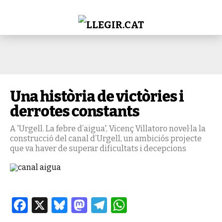
Una història de victòries i
derrotes constants
A 'Urgell. La febre d’aigua', Vicenç Villatoro novel·la la
construcció del canal d’Urgell, un ambiciós projecte
que va haver de superar dificultats i decepcions
Facebook
X
Bluesky
Mastodon
Telegram
WhatsApp