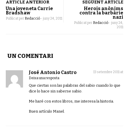
ARTICLE ANTERIOR
SEGÜENT ARTICLE
Una joveneta Carrie
Herois anònims
Bradshaw
contra la barbàrie
nazi
Publicat per
Redacció
-
juny 24, 2011
Publicat per
Redacció
-
juny 24,
2011
UN COMENTARI
José Antonio Castro
13 setembre 2011 at
Deixa una resposta
Que ciertas son las palabras del sabio cuando lo que
dice lo hace sin saberse sabio.
Me haré con estos libros, me interesa la historia.
Buen artículo Manel.