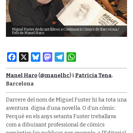
Miguel Fuster dedicant llibres a Continuarà Còmics de Barcelona /
Foto de Manel Haro.
Facebook
X
Bluesky
Mastodon
Telegram
WhatsApp
Manel Haro
(
@manelhc
) i
Patricia Tena
.
Barcelona
Darrere del nom de Miguel Fuster hi ha tota una
aventura digna d’una novel·la. O d’un còmic.
Perquè en els anys setanta Fuster treballava
com a dibuixant professional de còmics
romàntics (va publicar, per exemple, a l’Editorial