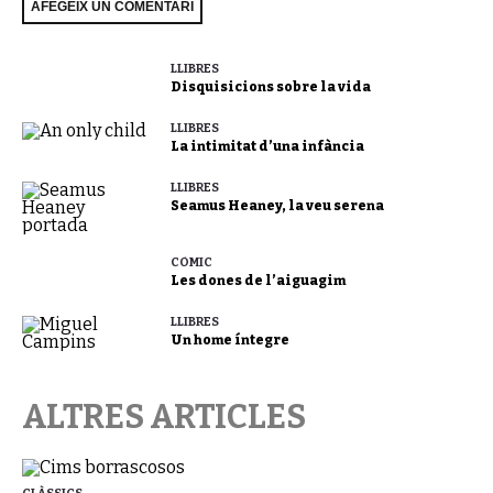
LLIBRES
Disquisicions sobre la vida
LLIBRES
La intimitat d’una infància
LLIBRES
Seamus Heaney, la veu serena
CÒMIC
Les dones de l’aiguagim
LLIBRES
Un home íntegre
ALTRES ARTICLES