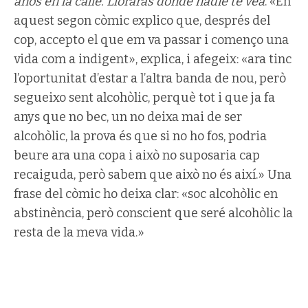
años en la calle. Llorarás donde nadie te vea
. «En
aquest segon còmic explico que, després del
cop, accepto el que em va passar i començo una
vida com a indigent», explica, i afegeix: «ara tinc
l’oportunitat d’estar a l’altra banda de nou, però
segueixo sent alcohòlic, perquè tot i que ja fa
anys que no bec, un no deixa mai de ser
alcohòlic, la prova és que si no ho fos, podria
beure ara una copa i això no suposaria cap
recaiguda, però sabem que això no és així.» Una
frase del còmic ho deixa clar: «soc alcohòlic en
abstinència, però conscient que seré alcohòlic la
resta de la meva vida.»