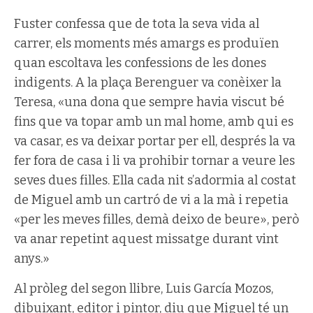
Fuster confessa que de tota la seva vida al
carrer, els moments més amargs es produïen
quan escoltava les confessions de les dones
indigents. A la plaça Berenguer va conèixer la
Teresa, «una dona que sempre havia viscut bé
fins que va topar amb un mal home, amb qui es
va casar, es va deixar portar per ell, després la va
fer fora de casa i li va prohibir tornar a veure les
seves dues filles. Ella cada nit s’adormia al costat
de Miguel amb un cartró de vi a la mà i repetia
«per les meves filles, demà deixo de beure», però
va anar repetint aquest missatge durant vint
anys.»
Al pròleg del segon llibre, Luis García Mozos,
dibuixant, editor i pintor, diu que Miguel té un