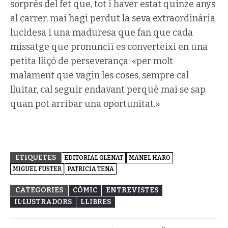
sorprès del fet que, tot i haver estat quinze anys
al carrer, mai hagi perdut la seva extraordinària
lucidesa i una maduresa que fan que cada
missatge que pronunciï es converteixi en una
petita lliçó de perseverança: «per molt
malament que vagin les coses, sempre cal
lluitar, cal seguir endavant perquè mai se sap
quan pot arribar una oportunitat.»
ETIQUETES
EDITORIAL GLENAT
MANEL HARO
MIGUEL FUSTER
PATRICIA TENA
CATEGORIES
CÒMIC
ENTREVISTES
IL·LUSTRADORS
LLIBRES