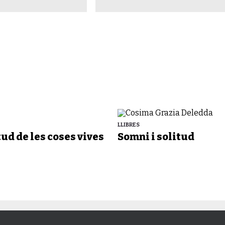
LLIBRES
tud de les coses vives
Somni i solitud