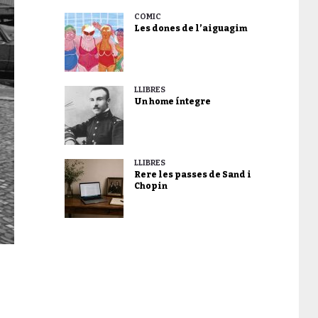
CÒMIC
Les dones de l’aiguagim
LLIBRES
Un home íntegre
LLIBRES
Rere les passes de Sand i
Chopin