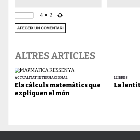
−
4
=
2
ALTRES ARTICLES
ACTUALITAT INTERNACIONAL
LLIBRES
Els càlculs matemàtics que
La lenti
expliquen el món