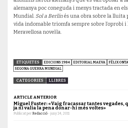
alemanya poc coneguda i menys tractada en els
Mundial.
Sol a Berlín
és una obra sobre la lluita p
vida indomable triomfa sempre sobre l’oprobi i le
Meravellosa novel·la.
ETIQUETES
EDICIONS 1984
EDITORIAL MAEVA
FÉLIX ONT
SEGONA GUERRA MUNDIAL
CATEGORIES
LLIBRES
ARTICLE ANTERIOR
Miguel Fuster: «Vaig fracassar tantes vegades, 
ja ni valia la pena donar-hi més voltes»
Publicat per
Redacció
-
juny 24, 2011