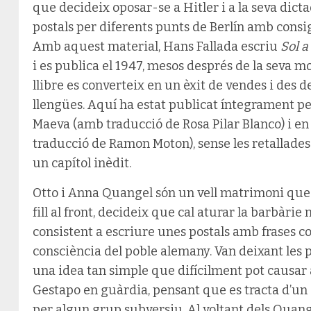
que decideix oposar-se a Hitler i a la seva dict
postals per diferents punts de Berlín amb consig
Amb aquest material, Hans Fallada escriu
Sol a
i es publica el 1947, mesos després de la seva m
llibre es converteix en un èxit de vendes i des de
llengües. Aquí ha estat publicat íntegrament pe
Maeva (amb traducció de Rosa Pilar Blanco) i en
traducció de Ramon Moton), sense les retallades 
un capítol inèdit.
Otto i Anna Quangel són un vell matrimoni que 
fill al front, decideix que cal aturar la barbàrie 
consistent a escriure unes postals amb frases co
consciència del poble alemany. Van deixant les p
una idea tan simple que difícilment pot causar 
Gestapo en guàrdia, pensant que es tracta d’u
per algun grup subversiu. Al voltant dels Quang