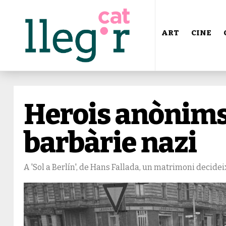
ART
CINE
Herois anònims
barbàrie nazi
A 'Sol a Berlín', de Hans Fallada, un matrimoni decideix