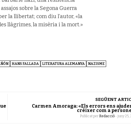
 assajos sobre la Segona Guerra
er la llibertat; com diu l’autor, «la
s llàgrimes, la misèria i la mort.»
AÑÓN
HANS FALLADA
LITERATURA ALEMANYA
NAZISME
SEGÜENT ARTI
que
Carmen Amoraga: «Els errors ens ajude
créixer com a person
Publicat per
Redacció
-
juny 25, 