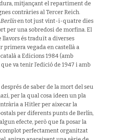
adura, mitjançant el repartiment de
nes contràries al Tercer Reich.
 Berlín
en tot just vint-i-quatre dies
ort per una sobredosi de morfina. El
 llavors és traduït a diverses
r primera vegada en castellà a
 català a Edicions 1984 (amb
que va tenir l’edició de 1947 i amb
després de saber de la mort del seu
nazi, per la qual cosa ideen un pla
ntrària a Hitler per aixecar la
ostals per diferents punts de Berlín,
algun efecte, però que fa posar la
n complot perfectament organitzat
el, aniran apareixent una sèrie de