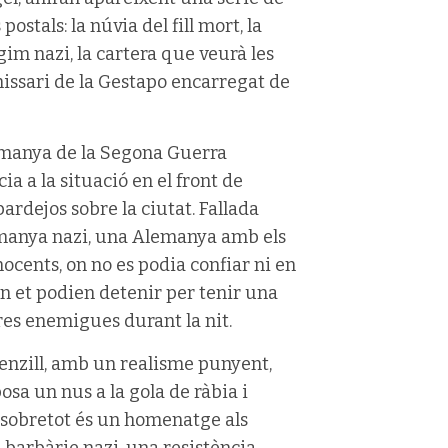
tals: la núvia del fill mort, la
gim nazi, la cartera que veurà les
comissari de la Gestapo encarregat de
Alemanya de la Segona Guerra
ia a la situació en el front de
ardejos sobre la ciutat. Fallada
emanya nazi, una Alemanya amb els
ocents, on no es podia confiar ni en
, on et podien detenir per tenir una
es enemigues durant la nit.
senzill, amb un realisme punyent,
osa un nus a la gola de ràbia i
ò sobretot és un homenatge als
 barbàrie nazi, una resistència