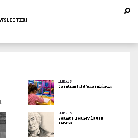
WSLETTER]
LLIBRES
La intimitat d’una infància
t
LLIBRES
Seamus Heaney, la veu
serena