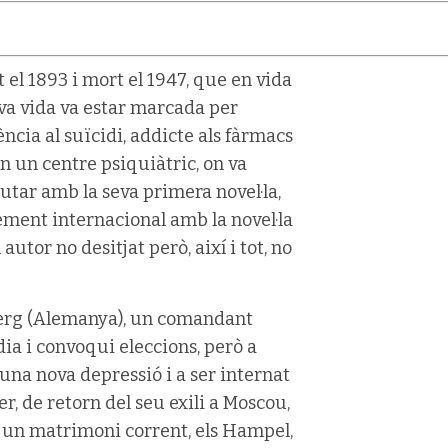
el 1893 i mort el 1947, que en vida
seva vida va estar marcada per
ncia al suïcidi, addicte als fàrmacs
en un centre psiquiàtric, on va
butar amb la seva primera novel·la,
ixement internacional amb la novel·la
utor no desitjat però, així i tot, no
dberg (Alemanya), un comandant
ia i convoqui eleccions, però a
 una nova depressió i a ser internat
er, de retorn del seu exili a Moscou,
e un matrimoni corrent, els Hampel,