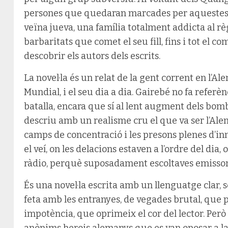
persones que quedaran marcades per aquestes pos
veïna jueva, una família totalment addicta al rè
barbaritats que comet el seu fill, fins i tot el 
descobrir els autors dels escrits.
La novel·la és un relat de la gent corrent en l’
Mundial, i el seu dia a dia. Gairebé no fa referènc
batalla, encara que sí al lent augment dels bomb
descriu amb un realisme cru el que va ser l’Al
camps de concentració i les presons plenes d’inn
el veí, on les delacions estaven a l’ordre del dia
ràdio, perquè suposadament escoltaves emissor
És una novel·la escrita amb un llenguatge clar, 
feta amb les entranyes, de vegades brutal, que p
impotència, que oprimeix el cor del lector. Per
anònims herois alemanys que es van oposar a la