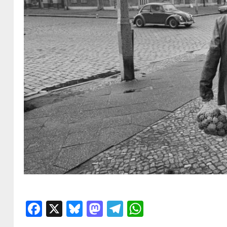
Facebook
X
Bluesky
Mastodon
Telegram
WhatsApp