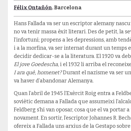
Félix Ontañón
. Barcelona
Hans Fallada va ser un escriptor alemany nascut 
no va tenir massa èxit literari. Des de petit, la 
l’infortuni; propens a les depressions, amb tendè
i a la morfina, va ser internat durant un temps 
decidir dedicar-se a la literatura. El 1920 va de
El jove Goedescha
, i el 1932 li arriba el recone
I ara què, homenet?
Durant el nazisme va ser un a
va haver d’abandonar Alemanya.
Quan l’abril de 1945 l’Exèrcit Roig entra a Fel
soviètic demana a Fallada que assumeixi l’alcald
Feldberg s’hi van oposar, cosa que el va portar a
novament. En sortir, l’escriptor Johannes R. Bech
ofereix a Fallada uns arxius de la Gestapo sobr