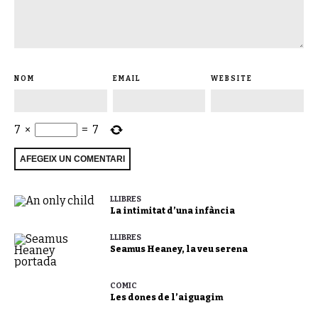
NOM
EMAIL
WEBSITE
7
×
=
7
LLIBRES
La intimitat d’una infància
LLIBRES
Seamus Heaney, la veu serena
CÒMIC
Les dones de l’aiguagim