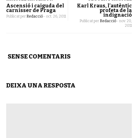
Ascensió i caiguda del
Karl Kraus, l’autèntic
carnisser de Praga
profeta de la
indignació
Publicat per
Redacció
-
oct. 26, 2011
Publicat per
Redacció
-
nov. 20,
2011
SENSE COMENTARIS
DEIXA UNA RESPOSTA