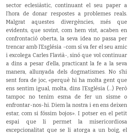
sector eclesiàstic, continuant el seu paper a
l’hora de donar respostes a problemes reals.
Malgrat aquestes divergències, més que
evidents, que sovint, com hem vist, acaben en
confrontació oberta, la seva idea no passa per
trencar amb l’Església -com sí va fer el seu amic
i excolega Carles Flavià-, sinó que vol continuar
a dins a pesar d’ella, practicant la fe a la seva
manera, allunyada dels dogmatismes. No s’hi
sent fora de joc, «perquè hi ha molta gent que
ens sentim igual, molta, dins l’Església (…) Però
tampoc no tenim esma de fer un sisme o
enfrontar-nos-hi. Diem la nostra i en ens deixen
estar, com si fóssim bojos». I potser en el petit
espai que li permet la misericordiosa
excepcionalitat que se li atorga a un boig, el