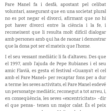
Pare Manel fa i desfà, apostant pel celibat
voluntari, assegurant que en una societat plural
no es pot negar el divorci, afirmant que no hi
pot haver divorci entre la ciència i la fe, i
reconeixent que li resulta molt difícil dialogar
amb persones amb qui ha de raonar i demostrar
que la dona pot ser el mateix que l’home.
I el seu vessant mediàtic li fa d’altaveu. Des que
el 1997, amb l’ajuda de Pepe Rubianes i el seu
amic Flavià, es gesta el festival «Guanya’t el cel
amb el Pare Manel» per recaptar fons per a dur
a terme les seves activitats, el Pare Manel esdevé
un personatge mediàtic, reconegut a tot arreu, i,
en conseqüència, les seves «excentricitats» -dir
el que pensa- tenen un major calat. És el peix