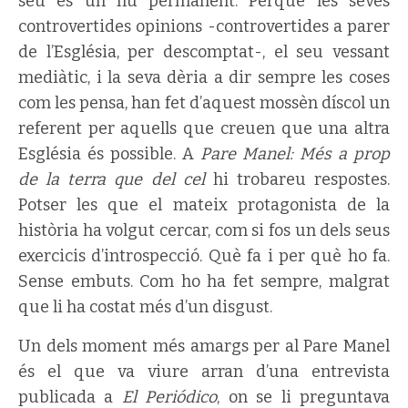
seu és un nu permanent. Perquè les seves
controvertides opinions -controvertides a parer
de l’Església, per descomptat-, el seu vessant
mediàtic, i la seva dèria a dir sempre les coses
com les pensa, han fet d’aquest mossèn díscol un
referent per aquells que creuen que una altra
Església és possible. A
Pare Manel: Més a prop
de la terra que del cel
hi trobareu respostes.
Potser les que el mateix protagonista de la
història ha volgut cercar, com si fos un dels seus
exercicis d’introspecció. Què fa i per què ho fa.
Sense embuts. Com ho ha fet sempre, malgrat
que li ha costat més d’un disgust.
Un dels moment més amargs per al Pare Manel
és el que va viure arran d’una entrevista
publicada a
El Periódico
, on se li preguntava