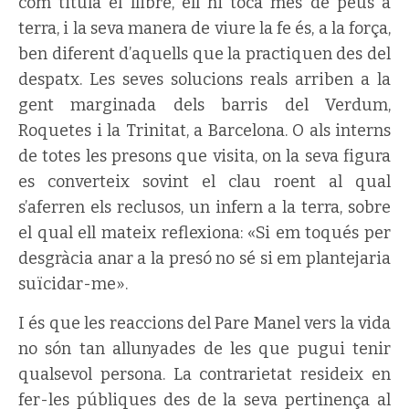
com titula el llibre, ell hi toca més de peus a
terra, i la seva manera de viure la fe és, a la força,
ben diferent d’aquells que la practiquen des del
despatx. Les seves solucions reals arriben a la
gent marginada dels barris del Verdum,
Roquetes i la Trinitat, a Barcelona. O als interns
de totes les presons que visita, on la seva figura
es converteix sovint el clau roent al qual
s’aferren els reclusos, un infern a la terra, sobre
el qual ell mateix reflexiona: «Si em toqués per
desgràcia anar a la presó no sé si em plantejaria
suïcidar-me».
I és que les reaccions del Pare Manel vers la vida
no són tan allunyades de les que pugui tenir
qualsevol persona. La contrarietat resideix en
fer-les públiques des de la seva pertinença al