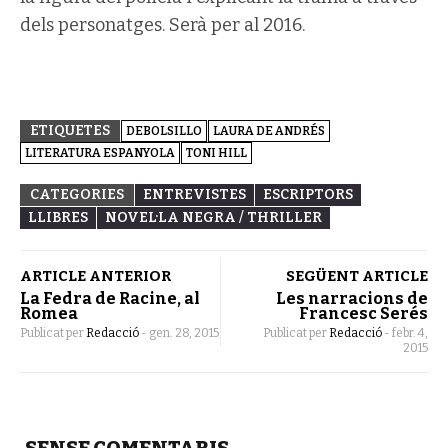
dels personatges. Serà per al 2016.
ETIQUETES
DEBOLSILLO
LAURA DE ANDRÉS
LITERATURA ESPANYOLA
TONI HILL
CATEGORIES
ENTREVISTES
ESCRIPTORS
LLIBRES
NOVEL·LA NEGRA / THRILLER
ARTICLE ANTERIOR
SEGÜENT ARTICLE
La Fedra de Racine, al
Les narracions de
Romea
Francesc Serés
Publicat per
Redacció
-
gen. 28, 2015
Publicat per
Redacció
-
febr. 4,
2015
SENSE COMENTARIS