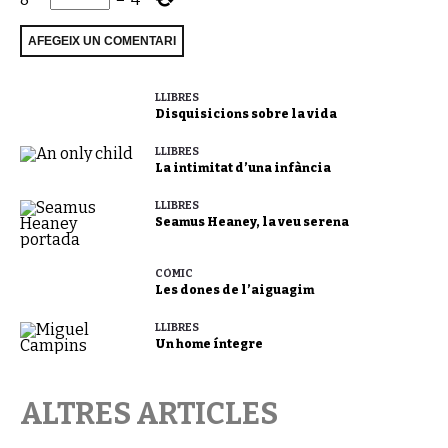
LLIBRES
Disquisicions sobre la vida
LLIBRES
La intimitat d’una infància
LLIBRES
Seamus Heaney, la veu serena
CÒMIC
Les dones de l’aiguagim
LLIBRES
Un home íntegre
ALTRES ARTICLES