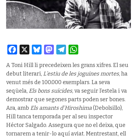
Facebook
X
Bluesky
Mastodon
Telegram
WhatsApp
A Toni Hill li precedeixen les grans xifres. El seu
debut literari,
L’estiu de les joguines mortes
, ha
venut més de 100.000 exemplars. La seva
seqüela,
Els bons suïcides
, va seguir l’estela i va
demostrar que segones parts poden ser bones.
Ara, amb
Els amants d’Hiroshima
(Debolsillo),
Hill tanca temporada per al seu inspector
Héctor Salgado. Assegura que no el deixa, que
tornarem a tenir-lo aquí aviat. Mentrestant, ell