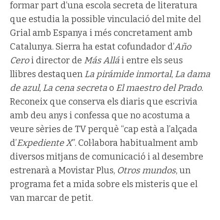
formar part d’una escola secreta de literatura
que estudia la possible vinculació del mite del
Grial amb Espanya i més concretament amb
Catalunya. Sierra ha estat cofundador d’
Año
Cero
i director de
Más Allá
i entre els seus
llibres destaquen
La pirámide inmortal
,
La dama
de azul
,
La cena secreta
o
El maestro del Prado.
Reconeix que
conserva els diaris que escrivia
amb deu anys i confessa que no acostuma a
veure sèries de TV perquè “cap està a l’alçada
d’
Expediente X
”. Col·labora habitualment amb
diversos mitjans de comunicació i al desembre
estrenarà a Movistar Plus,
Otros mundos
, un
programa fet a mida sobre els misteris que el
van marcar de petit.