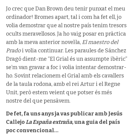
Jo crec que Dan Brown deu tenir punxat el meu
ordinador! Bromes apart, tal i com ha fet ell, jo
volia demostrar que al nostre país tenim tresors
ocults meravellosos. Ja ho vaig posar en pràctica
amb la meva anterior novel·la,
El maestro del
Prado
i volia continuar. Les paraules de Sánchez
Dragó dient-me “El Grial és un assumpte ibèric”
se’m van gravar a foc i volia intentar demostrar-
ho. Sovint relacionem el Grial amb els cavallers
de la taula rodona, amb el rei Artur i el Regne
Unit, però estem veient que potser és més
nostre del que pensàvem.
De fet, fa uns anys ja vas publicar amb Jesús
Callejo
La España extraña
, una guia del país
poc convencional…