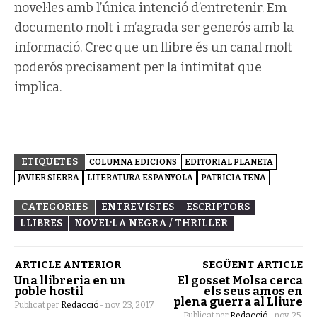
novel·les amb l’única intenció d’entretenir. Em
documento molt i m’agrada ser generós amb la
informació. Crec que un llibre és un canal molt
poderós precisament per la intimitat que
implica.
ETIQUETES
COLUMNA EDICIONS
EDITORIAL PLANETA
JAVIER SIERRA
LITERATURA ESPANYOLA
PATRICIA TENA
CATEGORIES
ENTREVISTES
ESCRIPTORS
LLIBRES
NOVEL·LA NEGRA / THRILLER
ARTICLE ANTERIOR
SEGÜENT ARTICLE
Una llibreria en un
El gosset Molsa cerca
poble hostil
els seus amos en
plena guerra al Lliure
Publicat per
Redacció
-
nov. 23, 2017
Publicat per
Redacció
-
nov. 25,