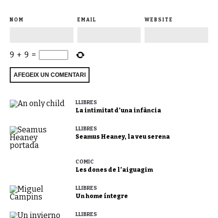
NOM
EMAIL
WEBSITE
9
+
9
=
LLIBRES
La intimitat d’una infància
LLIBRES
Seamus Heaney, la veu serena
CÒMIC
Les dones de l’aiguagim
LLIBRES
Un home íntegre
LLIBRES