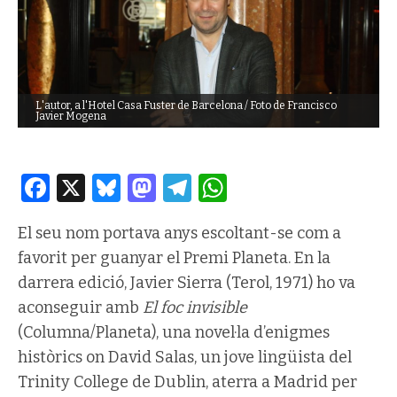
L'autor, a l'Hotel Casa Fuster de Barcelona / Foto de Francisco
Javier Mogena
Facebook
X
Bluesky
Mastodon
Telegram
WhatsApp
El seu nom portava anys escoltant-se com a
favorit per guanyar el Premi Planeta. En la
darrera edició, Javier Sierra (Terol, 1971) ho va
aconseguir amb
El foc invisible
(Columna/Planeta), una novel·la d’enigmes
històrics on David Salas, un jove lingüista del
Trinity College de Dublin, aterra a Madrid per