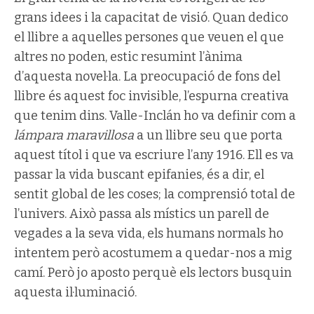
grans idees i la capacitat de visió. Quan dedico
el llibre a aquelles persones que veuen el que
altres no poden, estic resumint l’ànima
d’aquesta novel·la. La preocupació de fons del
llibre és aquest foc invisible, l’espurna creativa
que tenim dins. Valle-Inclán ho va definir com a
lámpara maravillosa
a un llibre seu que porta
aquest títol i que va escriure l’any 1916. Ell es va
passar la vida buscant epifanies, és a dir, el
sentit global de les coses; la comprensió total de
l’univers. Això passa als místics un parell de
vegades a la seva vida, els humans normals ho
intentem però acostumem a quedar-nos a mig
camí. Però jo aposto perquè els lectors busquin
aquesta il·luminació.