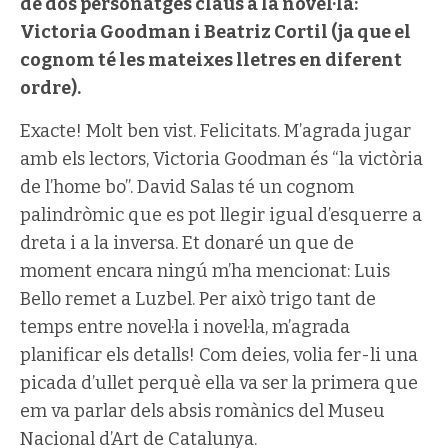
de dos personatges claus a la novel·la:
Victoria Goodman i Beatriz Cortil (ja que el
cognom té les mateixes lletres en diferent
ordre).
Exacte! Molt ben vist. Felicitats. M’agrada jugar
amb els lectors, Victoria Goodman és “la victòria
de l’home bo”. David Salas té un cognom
palindròmic que es pot llegir igual d’esquerre a
dreta i a la inversa. Et donaré un que de
moment encara ningú m’ha mencionat: Luis
Bello remet a Luzbel. Per això trigo tant de
temps entre novel·la i novel·la, m’agrada
planificar els detalls! Com deies, volia fer-li una
picada d’ullet perquè ella va ser la primera que
em va parlar dels absis romànics del Museu
Nacional d’Art de Catalunya.