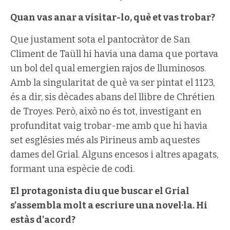
Quan vas anar a visitar-lo, què et vas trobar?
Que justament sota el pantocràtor de San
Climent de Taüll hi havia una dama que portava
un bol del qual emergien rajos de lluminosos.
Amb la singularitat de què va ser pintat el 1123,
és a dir, sis dècades abans del llibre de Chrétien
de Troyes. Però, això no és tot, investigant en
profunditat vaig trobar-me amb que hi havia
set esglésies més als Pirineus amb aquestes
dames del Grial. Alguns encesos i altres apagats,
formant una espècie de codi.
El protagonista diu que buscar el Grial
s’assembla molt a escriure una novel·la. Hi
estàs d’acord?