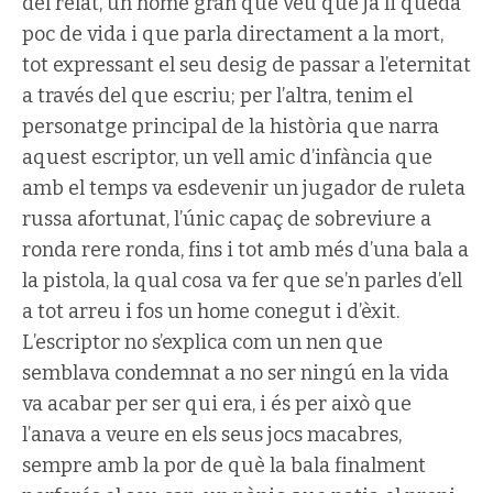
del relat, un home gran que veu que ja li queda
poc de vida i que parla directament a la mort,
tot expressant el seu desig de passar a l’eternitat
a través del que escriu; per l’altra, tenim el
personatge principal de la història que narra
aquest escriptor, un vell amic d’infància que
amb el temps va esdevenir un jugador de ruleta
russa afortunat, l’únic capaç de sobreviure a
ronda rere ronda, fins i tot amb més d’una bala a
la pistola, la qual cosa va fer que se’n parles d’ell
a tot arreu i fos un home conegut i d’èxit.
L’escriptor no s’explica com un nen que
semblava condemnat a no ser ningú en la vida
va acabar per ser qui era, i és per això que
l’anava a veure en els seus jocs macabres,
sempre amb la por de què la bala finalment