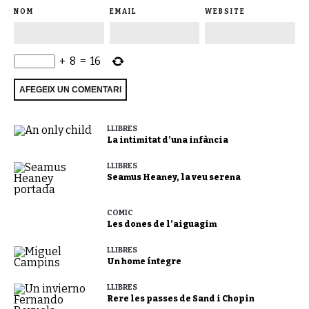
NOM
EMAIL
WEBSITE
+
8
=
16
LLIBRES
La intimitat d’una infància
LLIBRES
Seamus Heaney, la veu serena
CÒMIC
Les dones de l’aiguagim
LLIBRES
Un home íntegre
LLIBRES
Rere les passes de Sand i Chopin