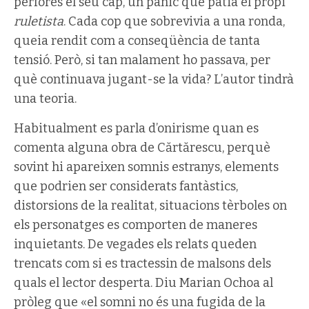
perforés el seu cap, un pànic que patia el propi
ruletista
. Cada cop que sobrevivia a una ronda,
queia rendit com a conseqüència de tanta
tensió. Però, si tan malament ho passava, per
què continuava jugant-se la vida? L’autor tindrà
una teoria.
Habitualment es parla d’onirisme quan es
comenta alguna obra de Cărtărescu, perquè
sovint hi apareixen somnis estranys, elements
que podrien ser considerats fantàstics,
distorsions de la realitat, situacions tèrboles on
els personatges es comporten de maneres
inquietants. De vegades els relats queden
trencats com si es tractessin de malsons dels
quals el lector desperta. Diu Marian Ochoa al
pròleg que «el somni no és una fugida de la