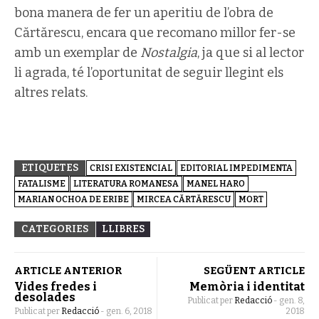
bona manera de fer un aperitiu de l’obra de
Cărtărescu, encara que recomano millor fer-se
amb un exemplar de
Nostalgia
, ja que si al lector
li agrada, té l’oportunitat de seguir llegint els
altres relats.
ETIQUETES
CRISI EXISTENCIAL
EDITORIAL IMPEDIMENTA
FATALISME
LITERATURA ROMANESA
MANEL HARO
MARIAN OCHOA DE ERIBE
MIRCEA CĂRTĂRESCU
MORT
CATEGORIES
LLIBRES
ARTICLE ANTERIOR
SEGÜENT ARTICLE
Vides fredes i
Memòria i identitat
desolades
Publicat per
Redacció
-
gen. 8,
Publicat per
Redacció
-
gen. 6, 2018
2018