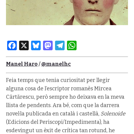
Facebook
X
Bluesky
Mastodon
Telegram
WhatsApp
Manel Haro
/
@manelhc
Feia temps que tenia curiositat per llegir
alguna cosa de l’escriptor romanès Mircea
Cărtărescu, però sempre ho deixava en la meva
llista de pendents. Ara bé, com que la darrera
novel·la publicada en català i castellà,
Solenoide
(Edicions del Periscopi/Impedimenta), ha
esdevingut un èxit de crítica tan rotund, he