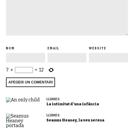
NOM
EMAIL
WEBSITE
7
+
=
12
LLIBRES
La intimitat d’una infància
LLIBRES
Seamus Heaney, la veu serena