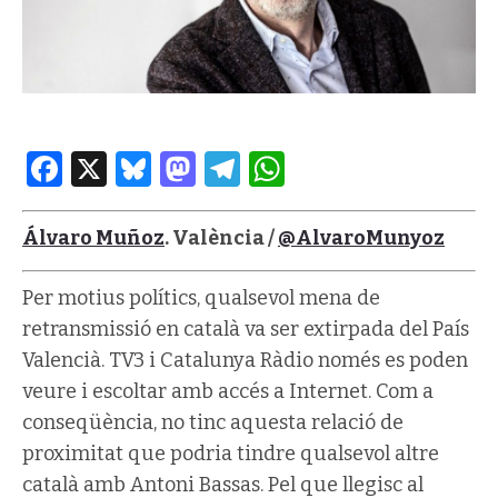
Facebook
X
Bluesky
Mastodon
Telegram
WhatsApp
Álvaro Muñoz
. València /
@AlvaroMunyoz
Per motius polítics, qualsevol mena de
retransmissió en català va ser extirpada del País
Valencià. TV3 i Catalunya Ràdio només es poden
veure i escoltar amb accés a Internet. Com a
conseqüència, no tinc aquesta relació de
proximitat que podria tindre qualsevol altre
català amb Antoni Bassas. Pel que llegisc al