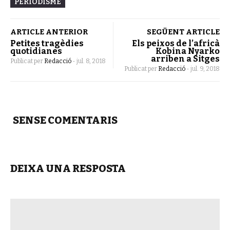
PERIODISME
ARTICLE ANTERIOR
SEGÜENT ARTICLE
Petites tragèdies
Els peixos de l’africà
quotidianes
Kobina Nyarko
arriben a Sitges
Publicat per
Redacció
-
jul. 8, 2018
Publicat per
Redacció
-
jul. 9, 2018
SENSE COMENTARIS
DEIXA UNA RESPOSTA