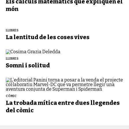
Els càlculs matemàtics que expliquen el
món
LLIBRES
La lentitud de les coses vives
LLIBRES
Somni i solitud
CÒMIC
La trobada mítica entre dues llegendes
del còmic