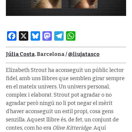
Facebook
X
Bluesky
Mastodon
Telegram
WhatsApp
Júlia Costa
. Barcelona /
@liujatasco
Elizabeth Strout ha aconseguit un públic lector
fidel, amb uns llibres que semblen girar sempre
en el mateix univers. Un univers personal,
complex i elaborat. Strout pot agradar o no
agradar però ningú no li pot negar el mèrit
d’haver aconseguit un estil propi, cosa gens
senzilla. Aquest llibre és, de fet, un conjunt de
contes, com ho era
Olive Kitteridge
. Aquí