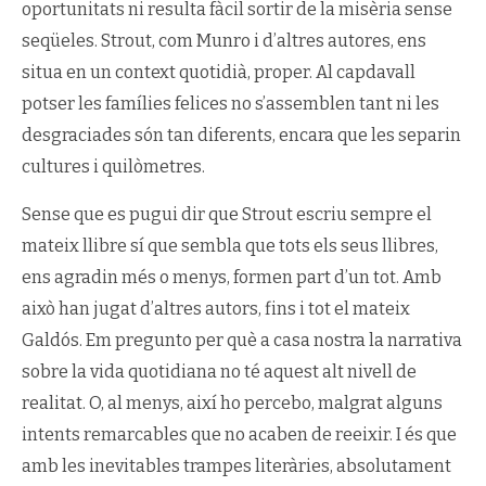
oportunitats ni resulta fàcil sortir de la misèria sense
seqüeles. Strout, com Munro i d’altres autores, ens
situa en un context quotidià, proper. Al capdavall
potser les famílies felices no s’assemblen tant ni les
desgraciades són tan diferents, encara que les separin
cultures i quilòmetres.
Sense que es pugui dir que Strout escriu sempre el
mateix llibre sí que sembla que tots els seus llibres,
ens agradin més o menys, formen part d’un tot. Amb
això han jugat d’altres autors, fins i tot el mateix
Galdós. Em pregunto per què a casa nostra la narrativa
sobre la vida quotidiana no té aquest alt nivell de
realitat. O, al menys, així ho percebo, malgrat alguns
intents remarcables que no acaben de reeixir. I és que
amb les inevitables trampes literàries, absolutament