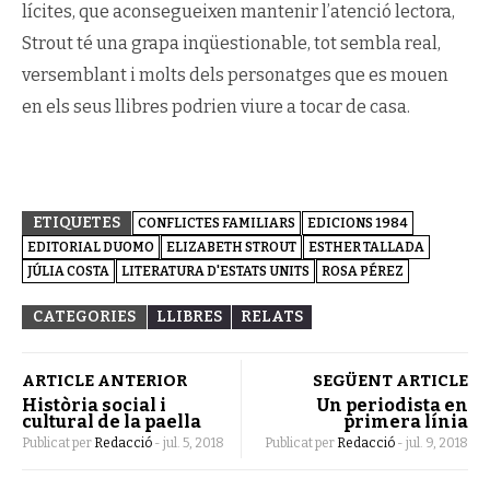
lícites, que aconsegueixen mantenir l’atenció lectora,
Strout té una grapa inqüestionable, tot sembla real,
versemblant i molts dels personatges que es mouen
en els seus llibres podrien viure a tocar de casa.
ETIQUETES
CONFLICTES FAMILIARS
EDICIONS 1984
EDITORIAL DUOMO
ELIZABETH STROUT
ESTHER TALLADA
JÚLIA COSTA
LITERATURA D'ESTATS UNITS
ROSA PÉREZ
CATEGORIES
LLIBRES
RELATS
ARTICLE ANTERIOR
SEGÜENT ARTICLE
Història social i
Un periodista en
cultural de la paella
primera línia
Publicat per
Redacció
-
jul. 5, 2018
Publicat per
Redacció
-
jul. 9, 2018