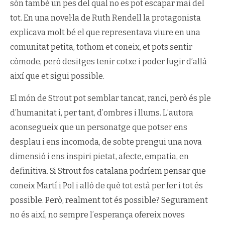
són també un pes del qual no es pot escapar mai del
tot. En una novel·la de Ruth Rendell la protagonista
explicava molt bé el que representava viure en una
comunitat petita, tothom et coneix, et pots sentir
còmode, però desitges tenir cotxe i poder fugir d’allà
així que et sigui possible.
El món de Strout pot semblar tancat, ranci, però és ple
d’humanitat i, per tant, d’ombres i llums. L’autora
aconsegueix que un personatge que potser ens
desplau i ens incomoda, de sobte prengui una nova
dimensió i ens inspiri pietat, afecte, empatia, en
definitiva. Si Strout fos catalana podríem pensar que
coneix Martí i Pol i allò de què tot està per fer i tot és
possible. Però, realment tot és possible? Segurament
no és així, no sempre l’esperança ofereix noves