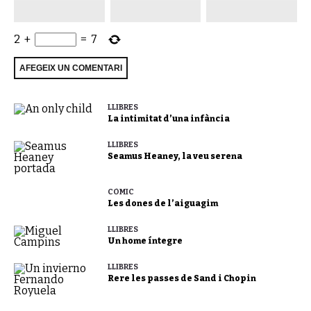
2
+
=
7
LLIBRES
La intimitat d’una infància
LLIBRES
Seamus Heaney, la veu serena
CÒMIC
Les dones de l’aiguagim
LLIBRES
Un home íntegre
LLIBRES
Rere les passes de Sand i Chopin