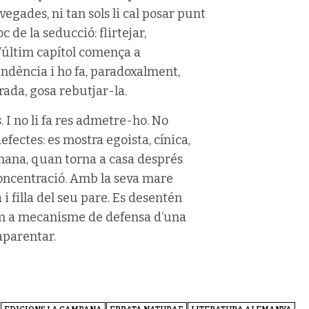
ades, ni tan sols li cal posar punt
oc de la seducció: flirtejar,
l’últim capítol comença a
ndència i ho fa, paradoxalment,
rada, gosa rebutjar-la.
s. I no li fa res admetre-ho. No
fectes: es mostra egoista, cínica,
mana, quan torna a casa després
oncentració. Amb la seva mare
i filla del seu pare. Es desentén
com a mecanisme de defensa d’una
aparentar.