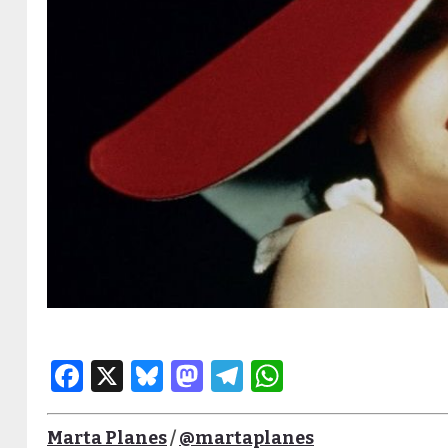
Facebook
X
Bluesky
Mastodon
Telegram
WhatsApp
Marta Planes
/
@martaplanes