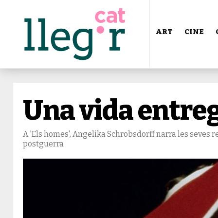
ART
CINE
Una vida entreg
A 'Els homes', Angelika Schrobsdorff narra les seves r
postguerra