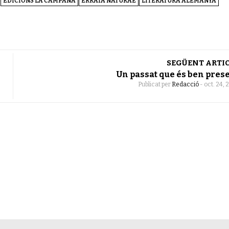
EDICIONS LA CAMPANA
ERRATA NATURAE
LITERATURA ALEMANYA
SEGÜENT ARTI
Un passat que és ben pres
Publicat per
Redacció
-
oct. 24, 