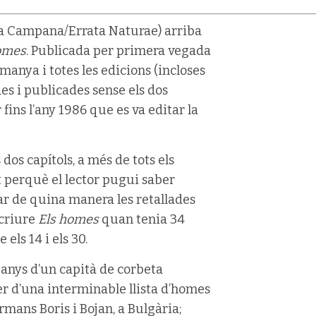
a Campana/Errata Naturae) arriba
omes
. Publicada per primera vegada
manya i totes les edicions (incloses
des i publicades sense els dos
 fins l’any 1986 que es va editar la
os capítols, a més de tots els
t perquè el lector pugui saber
ar de quina manera les retallades
scriure
Els homes
quan tenia 34
els 14 i els 30.
4 anys d’un capità de corbeta
er d’una interminable llista d’homes
germans Boris i Bojan, a Bulgària;