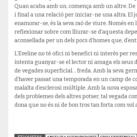
Quan acaba amb un, comença amb un altre. De veg
i final a una relació per iniciar-ne una altra. El j
enamorar-se, és la seva raó de viure. Només en 
reflexionar sobre com lliurar-se d’aquesta depe
aconsellada per un dels pocs d’homes que, d’ent
L’Eveline no té ofici ni benefici ni interès per re
intenta guanyar-se el lector ni amaga els seus de
de vegades superficial… freda. Amb la seva ger
d’haver passat una temporada en un camp de c
malalta d’esclerosi múltiple. Amb la nova esposa 
dels problemes dels altres potser, tal vegada 
dona que no és ni de bon tros tan forta com vol 