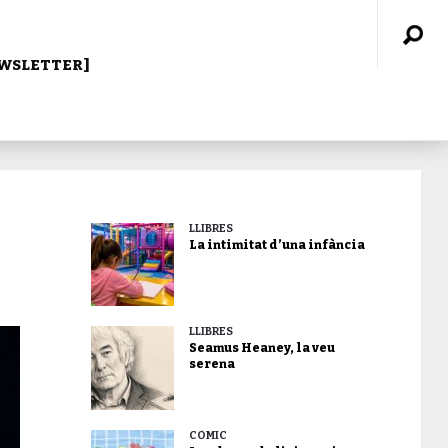
WSLETTER]
LLIBRES
La intimitat d’una infància
LLIBRES
Seamus Heaney, la veu
serena
CÒMIC