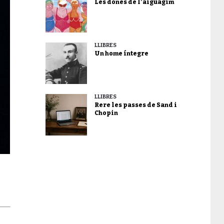
Les dones de l’aiguagim
LLIBRES
Un home íntegre
LLIBRES
Rere les passes de Sand i
Chopin