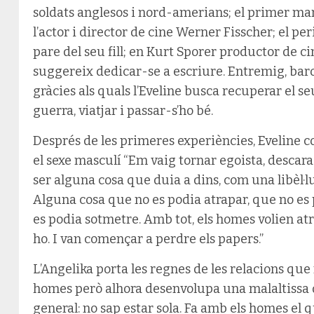
soldats anglesos i nord-amerians; el primer ma
l’actor i director de cine Werner Fisscher; el 
pare del seu fill; en Kurt Sporer productor de ci
suggereix dedicar-se a escriure. Entremig, baro
gràcies als quals l’Eveline busca recuperar el s
guerra, viatjar i passar-s’ho bé.
Després de les primeres experiències, Eveline 
el sexe masculí “Em vaig tornar egoista, desca
ser alguna cosa que duia a dins, com una libèl·lu
Alguna cosa que no es podia atrapar, que no es 
es podia sotmetre. Amb tot, els homes volien at
ho. I van començar a perdre els papers.”
L’Angelika porta les regnes de les relacions qu
homes però alhora desenvolupa una malaltissa
general: no sap estar sola. Fa amb els homes el 