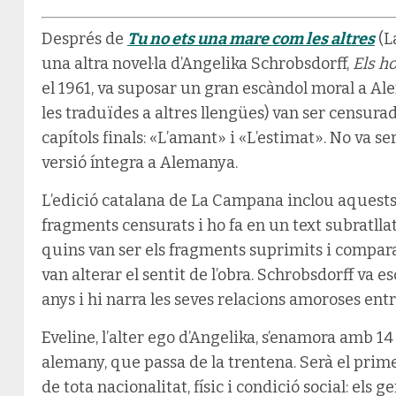
Després de
Tu no ets una mare com les altres
(L
una altra novel·la d’Angelika Schrobsdorff,
Els h
el 1961, va suposar un gran escàndol moral a Ale
les traduïdes a altres llengües) van ser censura
capítols finals: «L’amant» i «L’estimat». No va ser
versió íntegra a Alemanya.
L’edició catalana de La Campana inclou aquests d
fragments censurats i ho fa en un text subratlla
quins van ser els fragments suprimits i compar
van alterar el sentit de l’obra. Schrobsdorff va e
anys i hi narra les seves relacions amoroses entre 
Eveline, l’alter ego d’Angelika, s’enamora amb 1
alemany, que passa de la trentena. Serà el prim
de tota nacionalitat, físic i condició social: els 