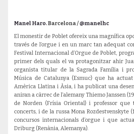
Manel Haro
. Barcelona /
@manelhc
El monestir de Poblet ofereix una magnífica op
través de l’orgue i en un marc tan adequat com
Festival Internacional d’Orgue de Poblet, progr
primer dels quals el va protagonitzar ahir Juan
organista titular de la Sagrada Família i pr
Música de Catalunya (Esmuc) que ha actuat a
Amèrica Llatina i Àsia, i ha publicat una desena
aniran a càrrec de l’alemany Thiemo Janssen (196
de Norden (Frísia Oriental) i professor qu
concerts, i de la russa Mona Rozdestvenskyte (
concursos internacionals d’orgue i que actua
Driburg (Renània, Alemanya).