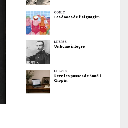
CÒMIC
Les dones de l’aiguagim
LLIBRES
Un home íntegre
LLIBRES
Rere les passes de Sand i
Chopin