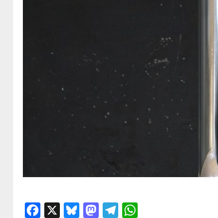
Facebook
X
Bluesky
Mastodon
Telegram
WhatsApp