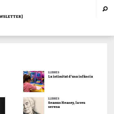
WSLETTER]
LLIBRES
La intimitat d’una infància
LLIBRES
Seamus Heaney, la veu
serena