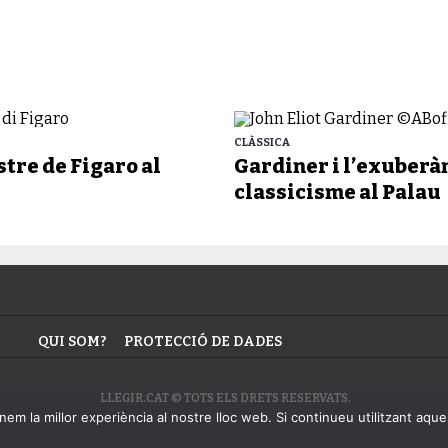
CLÀSSICA
tre de Figaro al
Gardiner i l’exuberà
classicisme al Palau
QUI SOM?
PROTECCIÓ DE DADES
LLEGIR.CAT © TOTS ELS DRETS RESERVATS.
em la millor experiència al nostre lloc web. Si continueu utilitzant aque