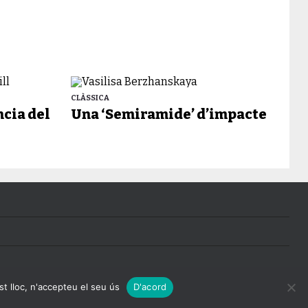
CLÀSSICA
ncia del
Una ‘Semiramide’ d’impacte
st lloc, n'accepteu el seu ús
D'acord