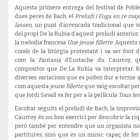
Aquesta primera entrega del festival de Pobl
dues peces de Bach, el
Preludi i Fuga en re maj
lassen
, un punt d’arrencada tradicional que 
del propi De la Rubia d’aquest preludi anterio
la melodia francesa
Une jeune fillette
. Aquesta 
corals de la litúrgia protestant i va ser font
com la
Fantasia
d’Eustache du Caurroy, q
compositor que De La Rubia va interpretar. Re
diverses variacions que es poden dur a terme a
com aquesta
jeune fillette
que vaig escoltar pe
que Jordi Savall va fer per a la pel·lícula
Tous le
Escoltar seguits el preludi de Bach, la improvi
Caurroy és un bon exercici per descobrir la ri
però també per entendre que un organista no 
partitures, sinó que és un músic capaç de fer 