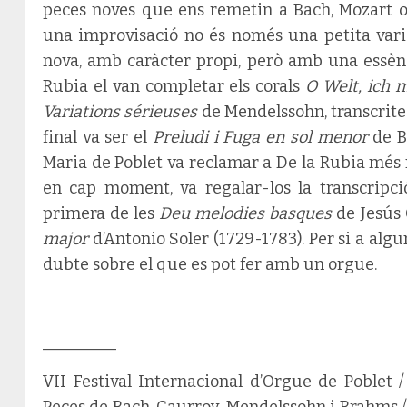
peces noves que ens remetin a Bach, Mozart o 
una improvisació no és només una petita vari
nova, amb caràcter propi, però amb una essè
Rubia el van completar els corals
O Welt, ich 
Variations sérieuses
de Mendelssohn, transcrites
final va ser el
Preludi i Fuga en sol menor
de B
Maria de Poblet va reclamar a De la Rubia més
en cap moment, va regalar-los la transcripci
primera de les
Deu melodies basques
de Jesús 
major
d’Antonio Soler (1729-1783). Per si a alg
dubte sobre el que es pot fer amb un orgue.
_________
VII Festival Internacional d’Orgue de Poblet 
Peces de Bach, Caurroy, Mendelssohn i Brahms /