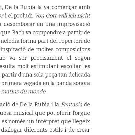
et, De la Rubia la va començar amb
or
i el preludi
Von Gott will ich nicht
va desembocar en una improvisació
r, que Bach va compondre a partir de
melodia forma part del repertori de
 d’inspiració de moltes composicions
ue va ser precisament el segon
sulta molt estimulant escoltar les
 partir d’una sola peça tan delicada
r primera vegada en la banda sonora
s matins du monde
.
sació de De la Rubia i la
Fantasia
de
quesa musical que pot oferir l’orgue
és només un intèrpret que llegeix
dialogar diferents estils i de crear