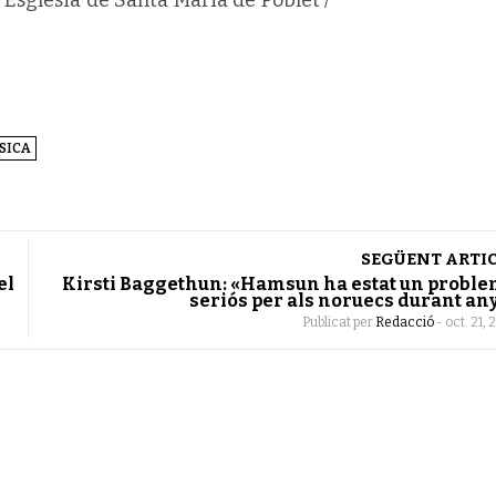
SICA
SEGÜENT ARTI
el
Kirsti Baggethun: «Hamsun ha estat un probl
seriós per als noruecs durant an
Publicat per
Redacció
-
oct. 21, 