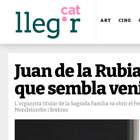
ART
CINE
Juan de la Rubi
que sembla veni
L'organista titular de la Sagrada Família va obrir el 
Mendelssohn i Brahms