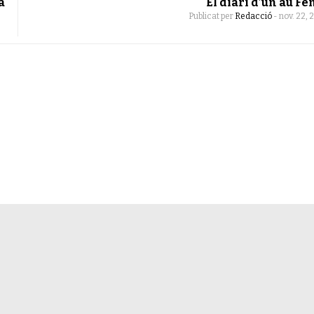
a
El diari d’un au Fè
Publicat per
Redacció
-
nov. 22, 