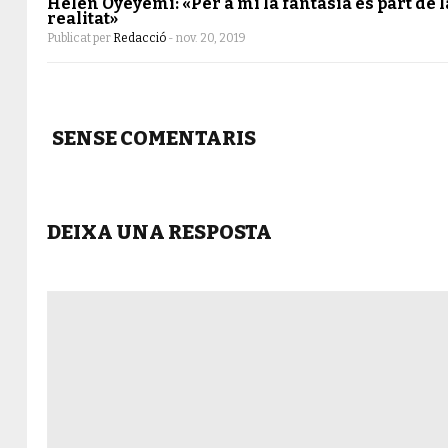
Helen Oyeyemi: «Per a mi la fantasia és part de l
realitat»
Publicat per
Redacció
-
nov. 20, 2019
SENSE COMENTARIS
DEIXA UNA RESPOSTA