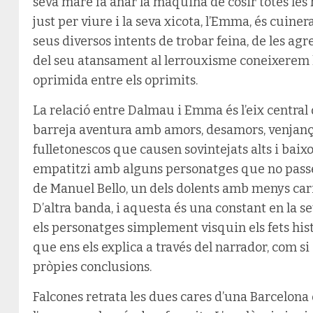
seva mare fa anar la màquina de cosir totes les 
just per viure i la seva xicota, l’Emma, és cuinera
seus diversos intents de trobar feina, de les ag
del seu atansament al lerrouxisme coneixerem l
oprimida entre els oprimits.
La relació entre Dalmau i Emma és l’eix central d
barreja aventura amb amors, desamors, venjança,
fulletonescos que causen sovintejats alts i baixos
empatitzi amb alguns personatges que no passen
de Manuel Bello, un dels dolents amb menys caris
D’altra banda, i aquesta és una constant en la se
els personatges simplement visquin els fets his
que ens els explica a través del narrador, com si
pròpies conclusions.
Falcones retrata les dues cares d’una Barcelon