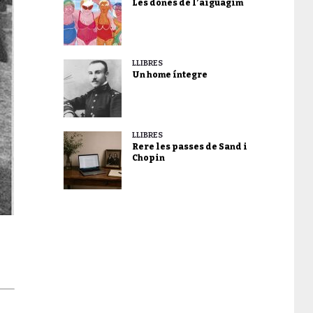
Les dones de l’aiguagim
LLIBRES
Un home íntegre
LLIBRES
Rere les passes de Sand i
Chopin