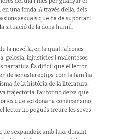
hores del dia i més per guanyar el
 en una fonda. A través d’ella, dels
ressions sexuals que ha de suportar i
a situació de la dona humil,
e la novel·la, en la qual Falcones
 gelosia, injustícies i malentesos
 narratius. És difícil que el lector
 de ser estereotips, com la família
ma de la història de la literatura.
va trajectòria, l’autor no deixa que
tòrics que vol donar a conèixer sinó
 el lector no pogués treure les seves
a que s’expandeix amb luxe donant