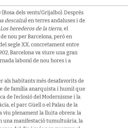
s
(Rosa dels vents/Grijalbo). Després
na descalza
) en terres andaluses i de
Los herederos de la tierra,
el
a de nou per Barcelona, però en
del segle XX, concretament entre
 1902, Barcelona va viure una gran
rnada laboral de nou hores i a
r als habitants més desafavorits de
ove de família anarquista i humil que
oca de l’eclosió del Modernisme i la
ia, el parc Güell o el Palau de la
 viu plenament la lluita obrera: la
 una manifestació tumultuària, la