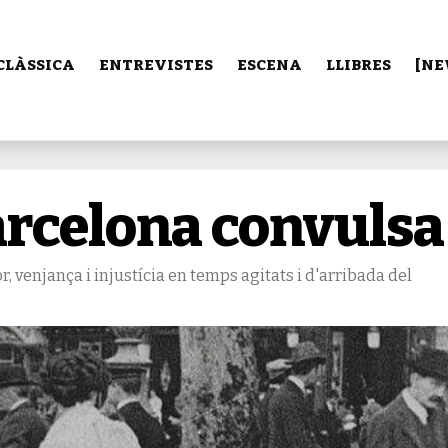
CLÀSSICA
ENTREVISTES
ESCENA
LLIBRES
[NE
rcelona convulsa
r, venjança i injustícia en temps agitats i d'arribada del