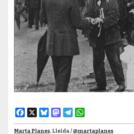
Facebook
X
Bluesky
Mastodon
Telegram
WhatsApp
Marta Planes
. Lleida /
@martaplanes