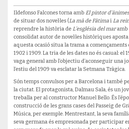
Ildefonso Falcones torna amb
El pintor d’ànime
de situar dos novel·les (
La mà de Fàtima
i
La rei
reprendre la història de
L’església del mar
amb
consolidat autor de novel·les històriques apost
aquesta ocasió situa la trama a començaments 
1902 i 1909. La tria de les dates no és casual: el
vaga general amb l’objectiu d’aconseguir una jo
l’estiu del 1909 va esclatar la Setmana Tràgica.
Són temps convulsos per a Barcelona i també pe
la ciutat. El protagonista, Dalmau Sala, és un j
treballa per al constructor Manuel Bello. És l’ép
construcció de les grans cases del Passeig de Gràc
Música, per exemple. Mentrestant, la seva família
seva germana és empresonada per participar en