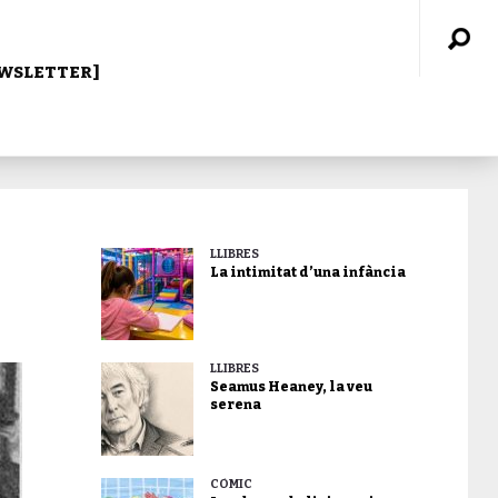
WSLETTER]
LLIBRES
La intimitat d’una infància
LLIBRES
Seamus Heaney, la veu
serena
CÒMIC