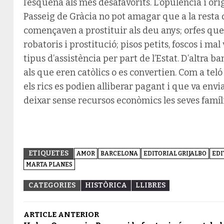
l’esquena als més desafavorits. L’opulència i ori
Passeig de Gràcia no pot amagar que a la resta 
començaven a prostituir als deu anys; orfes que
robatoris i prostitució; pisos petits, foscos i ma
tipus d’assistència per part de l’Estat. D’altra 
als que eren catòlics o es convertien. Com a teló 
els rics es podien alliberar pagant i que va env
deixar sense recursos econòmics les seves famíli
ETIQUETES
AMOR
BARCELONA
EDITORIAL GRIJALBO
EDI
MARTA PLANES
CATEGORIES
HISTÒRICA
LLIBRES
ARTICLE ANTERIOR