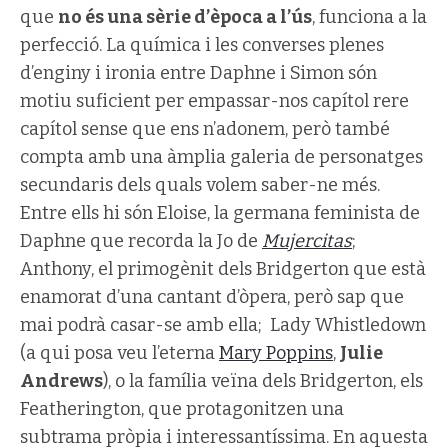
que
no és una sèrie d’època a l’ús
, funciona a la
perfecció. La química i les converses plenes
d’enginy i ironia entre Daphne i Simon són
motiu suficient per empassar-nos capítol rere
capítol sense que ens n’adonem, però també
compta amb una àmplia galeria de personatges
secundaris dels quals volem saber-ne més.
Entre ells hi són Eloise, la germana feminista de
Daphne que recorda la Jo de
Mujercitas
;
Anthony, el primogènit dels Bridgerton que està
enamorat d’una cantant d’òpera, però sap que
mai podrà casar-se amb ella; Lady Whistledown
(a qui posa veu l’eterna
Mary Poppins
,
Julie
Andrews
), o la família veïna dels Bridgerton, els
Featherington, que protagonitzen una
subtrama pròpia i interessantíssima. En aquesta