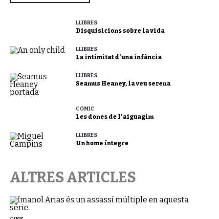
LLIBRES
Disquisicions sobre la vida
LLIBRES
La intimitat d’una infància
LLIBRES
Seamus Heaney, la veu serena
CÒMIC
Les dones de l’aiguagim
LLIBRES
Un home íntegre
ALTRES ARTICLES