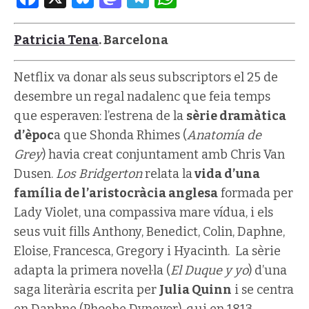
Patricia Tena
. Barcelona
Netflix va donar als seus subscriptors el 25 de
desembre un regal nadalenc que feia temps
que esperaven: l’estrena de la
sèrie dramàtica
d’èpoc
a que Shonda Rhimes (
Anatomía de
Grey
) havia creat conjuntament amb Chris Van
Dusen.
Los Bridgerton
relata la
vida d’una
família de l’aristocràcia anglesa
formada per
Lady Violet, una compassiva mare vídua, i els
seus vuit fills Anthony, Benedict, Colin, Daphne,
Eloise, Francesca, Gregory i Hyacinth. La sèrie
adapta la primera novel·la (
El Duque y yo
) d’una
saga literària escrita per
Julia Quinn
i se centra