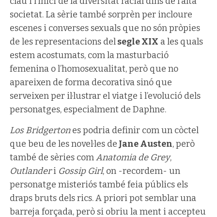
clau i l’inici de la diversitat racial dins de l’alta
societat. La sèrie també sorprèn per incloure
escenes i converses sexuals que no són pròpies
de les representacions del
segle XIX
a les quals
estem acostumats, com la masturbació
femenina o l’homosexualitat, però que no
apareixen de forma decorativa sinó que
serveixen per il·lustrar el viatge i l’evolució dels
personatges, especialment de Daphne.
Los Bridgerton
es podria definir com un còctel
que beu de les novel·les de
Jane Austen
, però
també de sèries com
Anatomia de Grey
,
Outlander
i
Gossip Girl
, on -recordem- un
personatge misteriós també feia públics els
draps bruts dels rics. A priori pot semblar una
barreja forçada, però si obriu la ment i accepteu