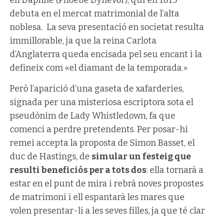
en Daphne (Phoebe Dynevor), qui en 1813
debuta en el mercat matrimonial de l’alta
noblesa. La seva presentació en societat resulta
immillorable, ja que la reina Carlota
d’Anglaterra queda encisada pel seu encant i la
defineix com «el diamant de la temporada.»
Però l’aparició d’una gaseta de xafarderies,
signada per una misteriosa escriptora sota el
pseudònim de Lady Whistledown, fa que
comenci a perdre pretendents. Per posar-hi
remei accepta la proposta de Simon Basset, el
duc de Hastings, de
simular un festeig que
resulti beneficiós per a tots dos
: ella tornarà a
estar en el punt de mira i rebrà noves propostes
de matrimoni i ell espantarà les mares que
volen presentar-li a les seves filles, ja que té clar