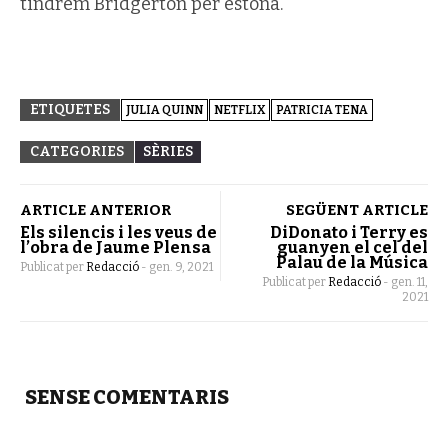
tindrem Bridgerton per estona.
ETIQUETES
JULIA QUINN
NETFLIX
PATRICIA TENA
CATEGORIES
SÈRIES
ARTICLE ANTERIOR
SEGÜENT ARTICLE
Els silencis i les veus de
DiDonato i Terry es
l’obra de Jaume Plensa
guanyen el cel del
Palau de la Música
Publicat per
Redacció
-
gen. 9, 2021
Publicat per
Redacció
-
gen. 11,
2021
SENSE COMENTARIS