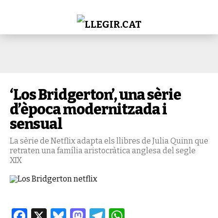
‘Los Bridgerton’, una sèrie
d’època modernitzada i
sensual
La sèrie de Netflix adapta els llibres de Julia Quinn que
retraten una família aristocràtica anglesa del segle
XIX
Facebook
X
Bluesky
Mastodon
Telegram
WhatsApp