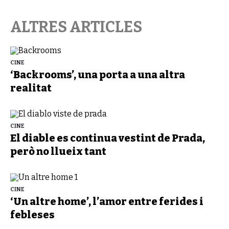
ALTRES ARTICLES
CINE
‘Backrooms’, una porta a una altra
realitat
CINE
El diable es continua vestint de Prada,
però no llueix tant
CINE
‘Un altre home’, l’amor entre ferides i
febleses