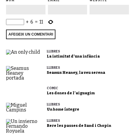
NOM
EMAIL
WEBSITE
+
6
=
11
LLIBRES
La intimitat d’una infància
LLIBRES
Seamus Heaney, la veu serena
CÒMIC
Les dones de l’aiguagim
LLIBRES
Un home íntegre
LLIBRES
Rere les passes de Sand i Chopin