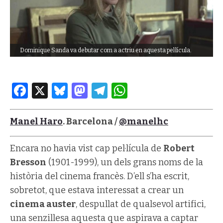
Dominique Sanda va debutar com a actriu en aquesta pel·lícula.
Facebook
X
Bluesky
Mastodon
Telegram
WhatsApp
Manel Haro
. Barcelona /
@manelhc
Encara no havia vist cap pel·lícula de
Robert
Bresson
(1901-1999), un dels grans noms de la
història del cinema francès. D’ell s’ha escrit,
sobretot, que estava interessat a crear un
cinema auster
, despullat de qualsevol artifici,
una senzillesa aquesta que aspirava a captar