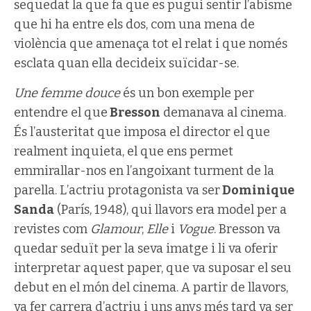
sequedat la que fa que es pugui sentir l’abisme
que hi ha entre els dos, com una mena de
violència que amenaça tot el relat i que només
esclata quan ella decideix suïcidar-se.
Une femme douce
és un bon exemple per
entendre el que
Bresson
demanava al cinema.
És l’austeritat que imposa el director el que
realment inquieta, el que ens permet
emmirallar-nos en l’angoixant turment de la
parella. L’actriu protagonista va ser
Dominique
Sanda
(París, 1948), qui llavors era model per a
revistes com
Glamour
,
Elle
i
Vogue
. Bresson va
quedar seduït per la seva imatge i li va oferir
interpretar aquest paper, que va suposar el seu
debut en el món del cinema. A partir de llavors,
va fer carrera d’actriu i uns anys més tard va ser