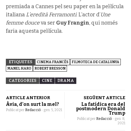
premiada a Cannes pel seu paper en la pel·lícula
italiana
L’eredità Ferramonti
. L’actor d’
Une
femme douce
va ser
Guy Frangin
, qui només
faria aquesta pel·lícula.
ETIQUETES
CINEMA FRANCÈS
FILMOTECA DE CATALUNYA
MANEL HARO
ROBERT BRESSON
CATEGORIES
CINE
DRAMA
ARTICLE ANTERIOR
SEGÜENT ARTICLE
Àvia, d’on surt la mel?
La fatídica era del
postmodern Donald
Publicat per
Redacció
-
gen. 5, 2021
Trump
Publicat per
Redacció
-
gen. 8,
2021