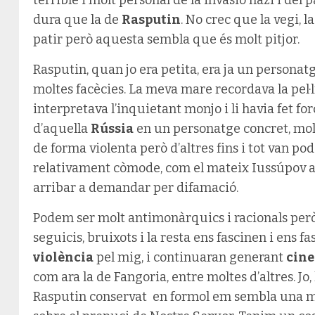
dura que la de
Rasputin
. No crec que la vegi, l
patir però aquesta sembla que és molt pitjor.
Rasputin, quan jo era petita, era ja un personatg
moltes facècies. La meva mare recordava la pel·l
interpretava l’inquietant monjo i li havia fet for
d’aquella
Rússia
en un personatge concret, mo
de forma violenta però d’altres fins i tot van po
relativament còmode, com el mateix Iussúpov a q
arribar a demandar per difamació.
Podem ser molt antimonàrquics i racionals però 
seguicis, bruixots i la resta ens fascinen i ens f
violència
pel mig, i continuaran generant
cin
com ara la de Fangoria, entre moltes d’altres. Jo, 
Rasputin conservat en formol em sembla una m