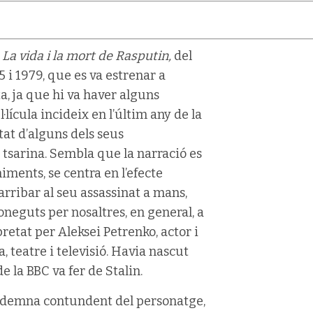
 La vida i la mort de Rasputin,
del
5 i 1979, que es va estrenar a
ta, ja que hi va haver alguns
lícula incideix en l’últim any de la
itat d’alguns dels seus
a tsarina. Sembla que la narració es
iments, se centra en l’efecte
arribar al seu assassinat a mans,
coneguts per nosaltres, en general, a
retat per Aleksei Petrenko, actor i
 teatre i televisió. Havia nascut
e la BBC va fer de Stalin.
 condemna contundent del personatge,