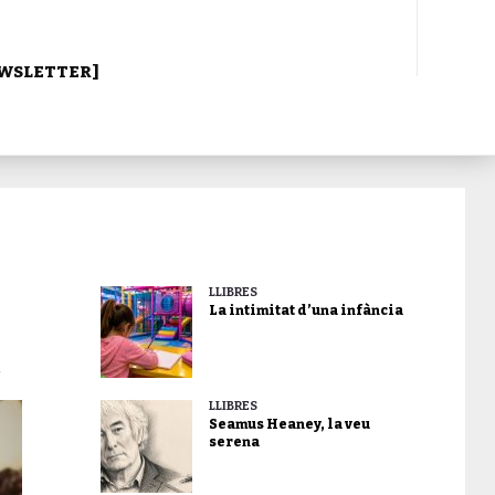
WSLETTER]
LLIBRES
La intimitat d’una infància
n
LLIBRES
Seamus Heaney, la veu
serena