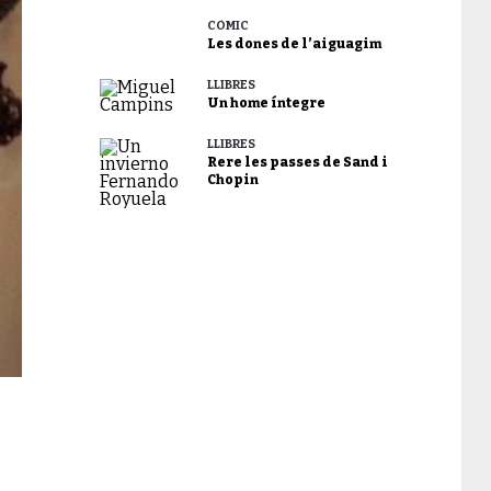
CÒMIC
Les dones de l’aiguagim
LLIBRES
Un home íntegre
LLIBRES
Rere les passes de Sand i
Chopin