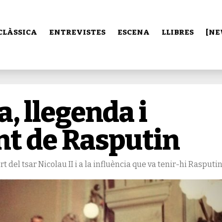
CLÀSSICA
ENTREVISTES
ESCENA
LLIBRES
[NE
a, llegenda i
nt de Rasputin
t del tsar Nicolau II i a la influència que va tenir-hi Rasputi