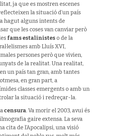
alitat, ja que es mostren escenes
eflecteixen la situació d’un país
ia hagut alguns intents de
sar que les coses van canviar però
les
fams estalinistes
o de la
ral·lelismes amb Lluís XVI,
males persones però que vivien,
yats de la realitat. Una realitat,
s en un país tan gran, amb tantes
otmesa, en gran part, a
s tímides classes emergents o amb un
rolar la situació i redreçar-la.
la
censura
. Va morir el 2003, avui és
ilmografia gaire extensa. La seva
una cita de l’Apocalipsi, una visió
 patiment del poble rus, molt més