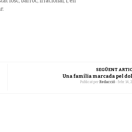
t fosc, barroc, irracional, i, en
r.
SEGÜENT ARTI
Una família marcada pel do
Publicat per
Redacció
-
febr. 14,