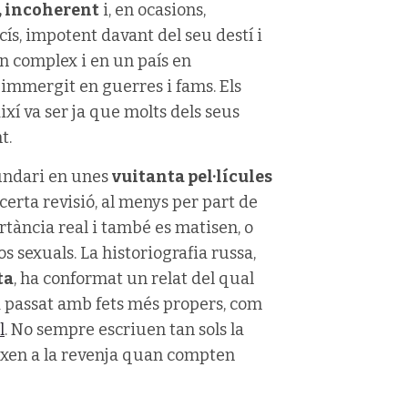
u, incoherent
i, en ocasions,
cís, impotent davant del seu destí i
n complex i en un país en
immergit en guerres i fams. Els
xí va ser ja que molts dels seus
t.
cundari en unes
vuitanta pel·lícules
 certa revisió, al menys per part de
rtància real i també es matisen, o
s sexuals. La historiografia russa,
ta
, ha conformat un relat del qual
 ha passat amb fets més propers, com
l
. No sempre escriuen tan sols la
eixen a la revenja quan compten