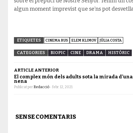
sobre el prepuci de Nostre Senyor. Tenim un costa
algun moment imprevist que se’ns pot desvetlla
ETIQUETES
CINEMA RUS
ELEM KLIMOV
JÚLIA COSTA
CATEGORIES
BIOPIC
CINE
DRAMA
HISTÒRIC
ARTICLE ANTERIOR
El complex món dels adults sota la mirada d’una
nena
Publicat per
Redacció
-
febr. 12, 2021
SENSE COMENTARIS