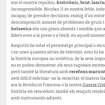
ens el mostra repulsiu,
histriònic, brut, lasci
incomprensible. Nicolau II es mostra feble, inde
incapaç de prendre decisions, enmig d’un entor
descomposició, amarat de problemes de gruix i 
bolxevics
són uns grans absents i sembla que ai
líders eren a la presó o a l’exili, en aquell momen
Rasputin ha estat el personatge principal o se
i en unes quantes sèries de televisió. Avui hi ha
la història europea no soviètica, de la seva impo
no es poden demostrar, els seus suposats excesso
però també la literatura amb
rerefons marxis
serà difícil esbrinar-ne la veracitat, el mateix
ara la Revolució Francesa o la nostra
Guerra Civi
història els vencedors, també els vençuts tend
amb instruments adients.