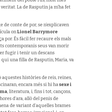
a veritat. La de Rasputin ja m’ha fet
e de conte de por, se n’explicaven
ícula on
Lionel Barrymore
ça por. És fàcil fer recaure els mals
lts contemporanis seus van morir
der fugir i tenir un descans
ui una filla de Rasputin, Maria, va
aquestes històries de reis, reines,
ascinaran, encara més si hi ha
sexe i
ema
, literatura, i, fins i tot, cançons,
hores d’ara, allò del penis de
ena de variant d’aquelles brames