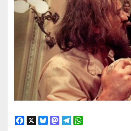
Facebook
X
Bluesky
Mastodon
Telegram
WhatsApp