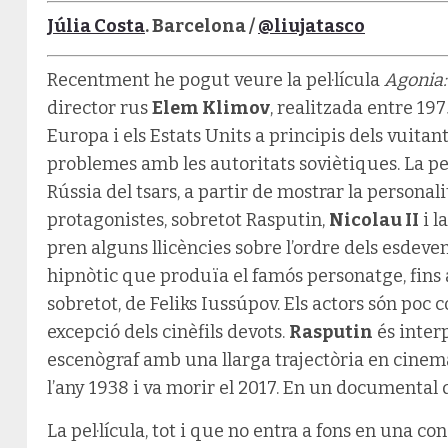
Júlia Costa
. Barcelona /
@liujatasco
Recentment he pogut veure la pel·lícula
Agonia:
director rus
Elem Klimov
, realitzada entre 197
Europa i els Estats Units a principis dels vuitan
problemes amb les autoritats soviètiques. La pel·
Rússia del tsars, a partir de mostrar la personal
protagonistes, sobretot Rasputin,
Nicolau II
i l
pren alguns llicències sobre l’ordre dels esdeven
hipnòtic que produïa el famós personatge, fins 
sobretot, de Feliks Iussúpov. Els actors són poc 
excepció dels cinèfils devots.
Rasputin
és interp
escenògraf amb una llarga trajectòria en cinema,
l’any 1938 i va morir el 2017. En un documental d
La pel·lícula, tot i que no entra a fons en una