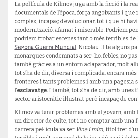
La pel·lícula de Kilmov juga amb la ficció i la re
documentals de l’època, força angoixants i que r
complex, incapaç d’evolucionar, tot i que hi hav
modernització, afamat i miserable. Podríem pen
podríem trobar escenes tant o més terribles de 
Segona Guerra Mundial
. Nicolau II té alguns pa
monarques condemnats a ser-ho, febles, no pas 
també gràcies a un entorn aclaparador, molt allun
tot s’ha de dir, diversa i complicada, encara mé
fronteres i tants problemes i amb una pagesia s
l’
esclavatge
. I també, tot s’ha de dir, amb une
sector aristocràtic il·lustrat però incapaç de cont
Klimov va tenir problemes amb el govern, amb 
un director de culte, tot i no comptar amb una f
darrera pel·lícula va ser
Vine i mira,
títol tret d’
terrible i molt personal de la invasió nazi i del