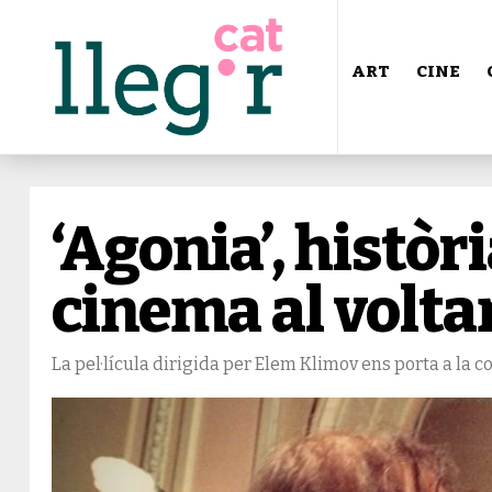
ART
CINE
‘Agonia’, històri
cinema al volta
La pel·lícula dirigida per Elem Klimov ens porta a la cor