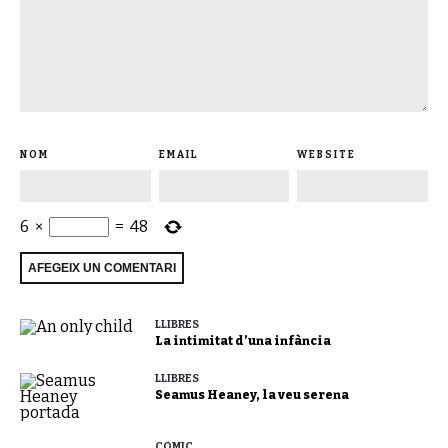
NOM
EMAIL
WEBSITE
6
×
=
48
LLIBRES
La intimitat d’una infància
LLIBRES
Seamus Heaney, la veu serena
CÒMIC