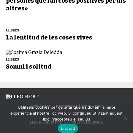
persones que fan coses positives per als
altres»
LLIBRES
La lentitud de les coses vives
LLIBRES
Somni i solitud
QUI SOM?
PROTECCIÓ DE DADES
Utilitzem cookies per garantir que us donem la millor
experiència al nostre lloc web. Si continueu utilitzant aquest
lloc, n'accepteu el seu ús
LLEGIR.CAT © TOTS ELS DRETS RESERVATS.
D'acord