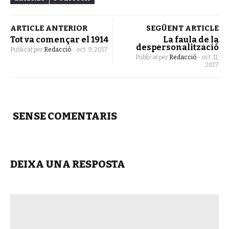
ARTICLE ANTERIOR
SEGÜENT ARTICLE
Tot va començar el 1914
La faula de la
despersonalització
Publicat per
Redacció
-
oct. 9, 2017
Publicat per
Redacció
-
oct. 11,
2017
SENSE COMENTARIS
DEIXA UNA RESPOSTA