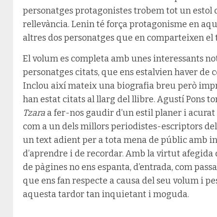
personatges protagonistes trobem tot un estol 
rellevància. Lenin té força protagonisme en aqu
altres dos personatges que en comparteixen el tí
El volum es completa amb unes interessants not
personatges citats, que ens estalvien haver de co
Inclou així mateix una biografia breu però impre
han estat citats al llarg del llibre. Agustí Pons 
Tzara
a fer-nos gaudir d’un estil planer i acura
com a un dels millors periodistes-escriptors del
un text adient per a tota mena de públic amb in
d’aprendre i de recordar. Amb la virtut afegida 
de pàgines no ens espanta, d’entrada, com passa
que ens fan respecte a causa del seu volum i pe
aquesta tardor tan inquietant i moguda.