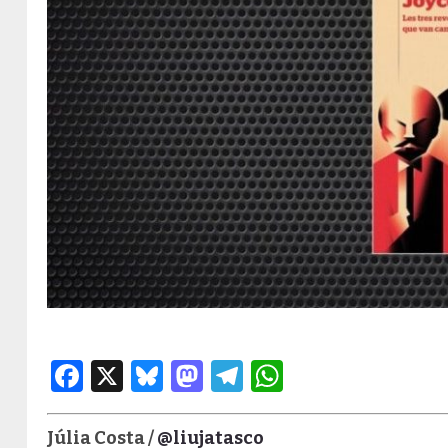
Facebook
X
Bluesky
Mastodon
Telegram
WhatsApp
Júlia Costa /
@liujatasco