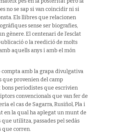
 mateix pes en la posteritat però la
es no se sap si van coincidir ni si
onsta. Els llibres que relacionen
ogràfiques sense ser biografies,
 gènere. El centenari de l’esclat
publicació o la reedició de molts
ts amb aquells anys i amb el món
rò compta amb la grapa divulgativa
res que provenien del camp
 bons periodistes que escrivien
ptors convencionals que van fer de
ria el cas de Sagarra, Rusiñol, Pla i
dat en la qual ha aplegat un munt de
s que utilitza, passades pel sedàs
s que corren.