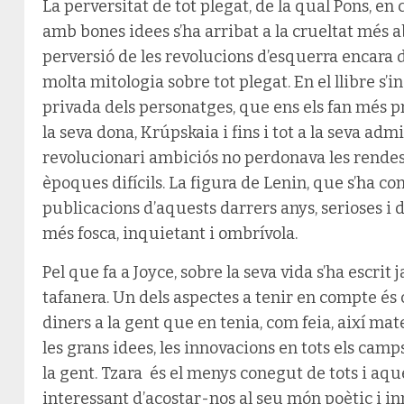
La perversitat de tot plegat, de la qual Pons, en 
amb bones idees s’ha arribat a la crueltat més a
perversió de les revolucions d’esquerra encara
molta mitologia sobre tot plegat. En el llibre s’i
privada dels personatges, que ens els fan més pr
la seva dona, Krúpskaia i fins i tot a la seva ad
revolucionari ambiciós no perdonava les rendes 
èpoques difícils. La figura de Lenin, que s’ha co
publicacions d’aquests darrers anys, serioses i
més fosca, inquietant i ombrívola.
Pel que fa a Joyce, sobre la seva vida s’ha escrit 
tafanera. Un dels aspectes a tenir en compte és
diners a la gent que en tenia, com feia, així mate
les grans idees, les innovacions en tots els camps 
la gent. Tzara és el menys conegut de tots i aq
interessant d’acostar-nos al seu món poètic i inn