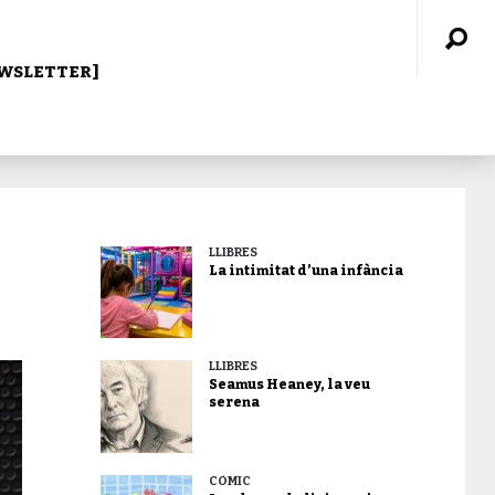
WSLETTER]
LLIBRES
La intimitat d’una infància
LLIBRES
Seamus Heaney, la veu
serena
CÒMIC