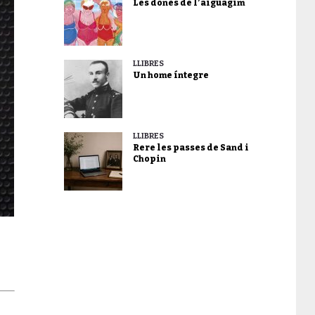
Les dones de l’aiguagim
LLIBRES
Un home íntegre
LLIBRES
Rere les passes de Sand i
Chopin