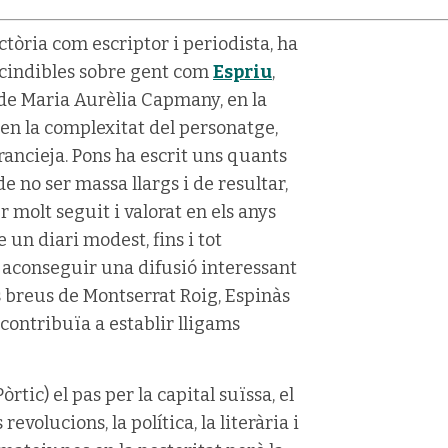
ctòria com escriptor i periodista, ha
escindibles sobre gent com
Espriu
,
 de Maria Aurèlia Capmany, en la
 en la complexitat del personatge,
ancieja. Pons ha escrit uns quants
de no ser massa llargs i de resultar,
 molt seguit i valorat en els anys
e un diari modest, fins i tot
va aconseguir una difusió interessant
es breus de Montserrat Roig, Espinàs
 contribuïa a establir lligams
òrtic) el pas per la capital suïssa, el
volucions, la política, la literària i