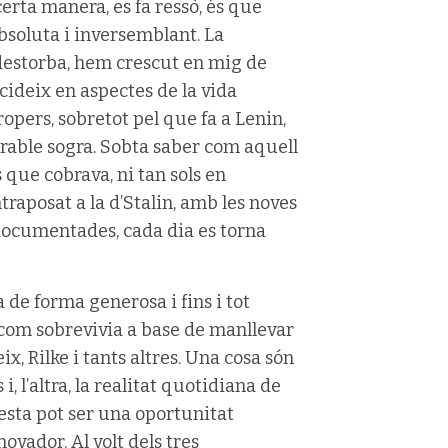
certa manera, es fa ressò, és que
bsoluta i inversemblant. La
 destorba, hem crescut en mig de
ncideix en aspectes de la vida
opers, sobretot pel que fa a Lenin,
mirable sogra. Sobta saber com aquell
que cobrava, ni tan sols en
ntraposat a la d’Stalin, amb les noves
 documentades, cada dia es torna
ja de forma generosa i fins i tot
 com sobrevivia a base de manllevar
ix, Rilke i tants altres. Una cosa són
i, l’altra, la realitat quotidiana de
uesta pot ser una oportunitat
ovador. Al volt dels tres