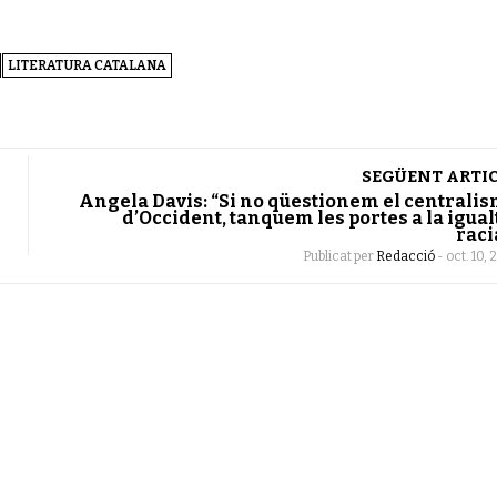
LITERATURA CATALANA
SEGÜENT ARTI
Angela Davis: “Si no qüestionem el centrali
d’Occident, tanquem les portes a la igual
raci
Publicat per
Redacció
-
oct. 10, 