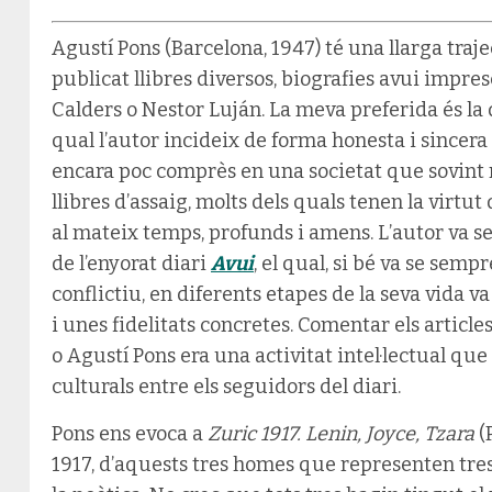
Agustí Pons (Barcelona, 1947) té una llarga traje
publicat llibres diversos, biografies avui impr
Calders o Nestor Luján. La meva preferida és la
qual l’autor incideix de forma honesta i sincera
encara poc comprès en una societat que sovint r
llibres d’assaig, molts dels quals tenen la virtut 
al mateix temps, profunds i amens. L’autor va ser
de l’enyorat diari
Avui
, el qual, si bé va se sempr
conflictiu, en diferents etapes de la seva vida 
i unes fidelitats concretes. Comentar els articl
o Agustí Pons era una activitat intel·lectual que
culturals entre els seguidors del diari.
Pons ens evoca a
Zuric 1917. Lenin, Joyce, Tzara
(P
1917, d’aquests tres homes que representen tres re