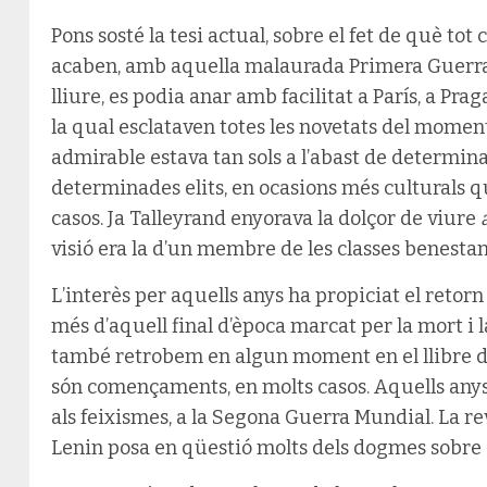
Pons sosté la tesi actual, sobre el fet de què tot
acaben, amb aquella malaurada Primera Guerra 
lliure, es podia anar amb facilitat a París, a Prag
la qual esclataven totes les novetats del momen
admirable estava tan sols a l’abast de determina
determinades elits, en ocasions més culturals 
casos. Ja Talleyrand enyorava la dolçor de viure
visió era la d’un membre de les classes benestan
L’interès per aquells anys ha propiciat el retorn 
més d’aquell final d’època marcat per la mort i la
també retrobem en algun moment en el llibre d’
són començaments, en molts casos. Aquells anys 
als feixismes, a la Segona Guerra Mundial. La re
Lenin posa en qüestió molts dels dogmes sobr