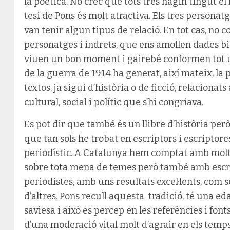
la poètica. No crec que tots tres hagin tingut el
tesi de Pons és molt atractiva. Els tres personatg
van tenir algun tipus de relació. En tot cas, no c
personatges i indrets, que ens amollen dades bi
viuen un bon moment i gairebé conformen tot un
de la guerra de 1914 ha generat, així mateix, la 
textos, ja sigui d’història o de ficció, relaciona
cultural, social i polític que s’hi congriava.
Es pot dir que també és un llibre d’història pe
que tan sols he trobat en escriptors i escripto
periodístic. A Catalunya hem comptat amb molt
sobre tota mena de temes però també amb escri
periodistes, amb uns resultats excel·lents, com se
d’altres. Pons recull aquesta tradició, té una e
saviesa i això es percep en les referències i font
d’una moderació vital molt d’agrair en els temp