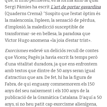
que, si m’ho permeteu, és la forma amb la qual
Sergi Pàmies ha escrit
L’art de portar gavardina
(Quaderns Crema): “Sospito que l’estat òptim és
la malenconia, l’spleen, la sensació de pèrdua,
d’implosió, la maledicció susceptible de
transformar-se en bellesa, la paradoxa que
Victor Hugo anomena «la joia d’estar trist»
.
Exorcismes
esdevé un deliciós recull de contes
que Vicenç Pagès ja havia escrit fa temps però
d’una vitalitat duradora, ja que ens enfrontem
amb textos que dintre de 50 anys seran igual
d’atractius que ara. De fet, hi ha la figura de
Fabra, de qui enguany commemorem els 150
anys del seu naixement i els 100 anys de la
publicació de la Gramàtica Catalana. D’aquí a 50
anys, si no heu patit cap exorcisme alienígena,