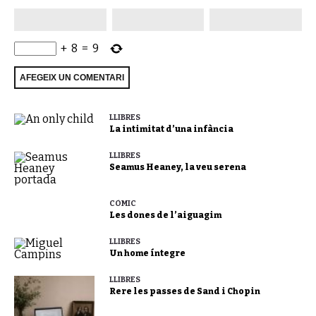
+
8
=
9
LLIBRES
La intimitat d’una infància
LLIBRES
Seamus Heaney, la veu serena
CÒMIC
Les dones de l’aiguagim
LLIBRES
Un home íntegre
LLIBRES
Rere les passes de Sand i Chopin