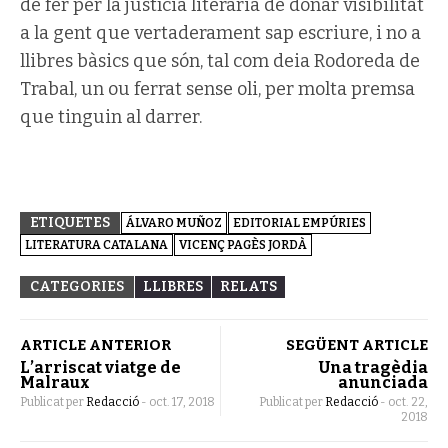
de fer per la justícia literària de donar visibilitat
a la gent que vertaderament sap escriure, i no a
llibres bàsics que són, tal com deia Rodoreda de
Trabal, un ou ferrat sense oli, per molta premsa
que tinguin al darrer.
ETIQUETES
ÁLVARO MUÑOZ
EDITORIAL EMPÚRIES
LITERATURA CATALANA
VICENÇ PAGÈS JORDÀ
CATEGORIES
LLIBRES
RELATS
ARTICLE ANTERIOR
SEGÜENT ARTICLE
L’arriscat viatge de
Una tragèdia
Malraux
anunciada
Publicat per
Redacció
-
oct. 17, 2018
Publicat per
Redacció
-
oct. 22,
2018