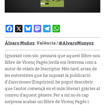
Facebook
X
Bluesky
Mastodon
Telegram
WhatsApp
Álvaro Muñoz
. València /
@AlvaroMunyoz
Ignorant com sóc, pensava que aquest llibre nou
llibre de Vicenç Pagès Jordà era l’estrena com a
autor de relats de l’escriptor. Més tard, arran de
les entrevistes que ha suposat la publicació
d’
Exorcismes
(Empúries), he pogut descobrir
que l’autor començà en el món literari gràcies al
conreu d’aquest gènere. Per a mi no és cap
sorpresa acabar un llibre de Vicenç Pagès i