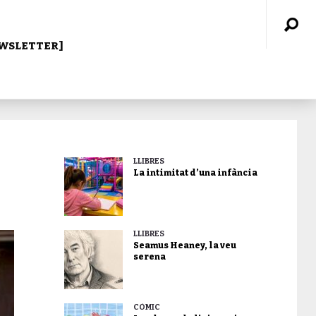
WSLETTER]
LLIBRES
La intimitat d’una infància
LLIBRES
Seamus Heaney, la veu
serena
CÒMIC