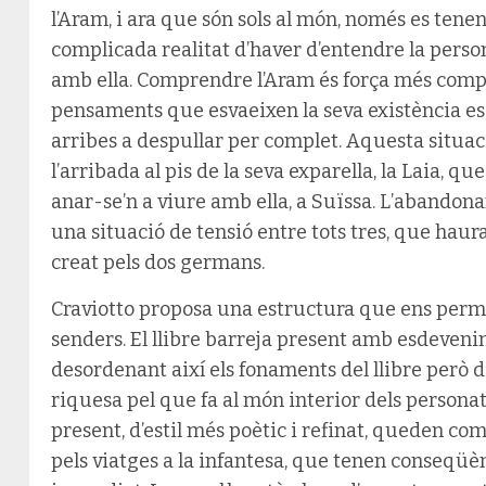
l’Aram, i ara que són sols al món, només es tenen 
complicada realitat d’haver d’entendre la perso
amb ella. Comprendre l’Aram és força més compli
pensaments que esvaeixen la seva existència e
arribes a despullar per complet. Aquesta situa
l’arribada al pis de la seva exparella, la Laia, qu
anar-se’n a viure amb ella, a Suïssa. L’abando
una situació de tensió entre tots tres, que haur
creat pels dos germans.
Craviotto proposa una estructura que ens perme
senders. El llibre barreja present amb esdevenim
desordenant així els fonaments del llibre però d
riquesa pel que fa al món interior dels personat
present, d’estil més poètic i refinat, queden 
pels viatges a la infantesa, que tenen conseqüèn