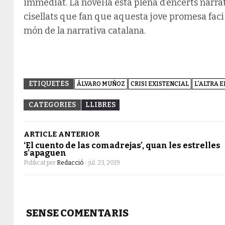
immediat. La novel·la està plena d’encerts narrat
cisellats que fan que aquesta jove promesa faci
món de la narrativa catalana.
ETIQUETES
ÁLVARO MUÑOZ
CRISI EXISTENCIAL
L'ALTRA 
CATEGORIES
LLIBRES
ARTICLE ANTERIOR
‘El cuento de las comadrejas’, quan les estrelles
s’apaguen
Publicat per
Redacció
-
jul. 23, 2019
SENSE COMENTARIS