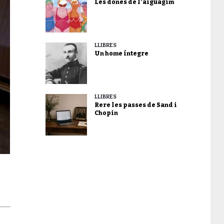
Les dones de l’aiguagim
LLIBRES
Un home íntegre
LLIBRES
Rere les passes de Sand i
Chopin