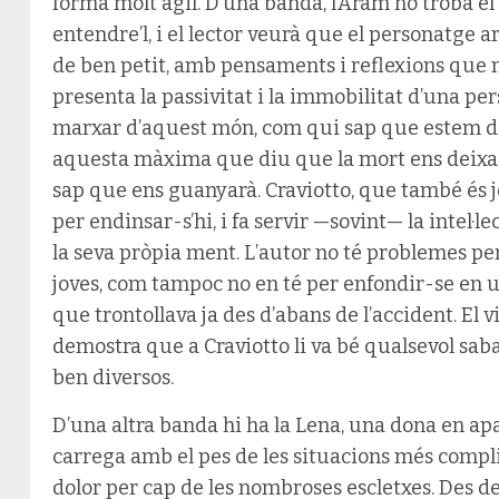
forma molt àgil. D’una banda, l’Aram no troba e
entendre’l, i el lector veurà que el personatge
de ben petit, amb pensaments i reflexions que no
presenta la passivitat i la immobilitat d’una p
marxar d’aquest món, com qui sap que estem de 
aquesta màxima que diu que la mort ens deixa 
sap que ens guanyarà. Craviotto, que també és j
per endinsar-s’hi, i fa servir —sovint— la intel·l
la seva pròpia ment. L’autor no té problemes pe
joves, com tampoc no en té per enfondir-se en u
que trontollava ja des d’abans de l’accident. El v
demostra que a Craviotto li va bé qualsevol saba
ben diversos.
D’una altra banda hi ha la Lena, una dona en ap
carrega amb el pes de les situacions més comp
dolor per cap de les nombroses escletxes. Des de