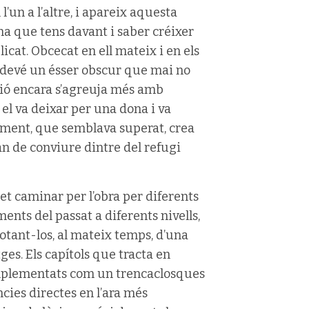
l’un a l’altre, i apareix aquesta
na que tens davant i saber créixer
cat. Obcecat en ell mateix i en els
sdevé un ésser obscur que mai no
ció encara s’agreuja més amb
e el va deixar per una dona i va
nament, que semblava superat, crea
an de conviure dintre del refugi
t caminar per l’obra per diferents
ents del passat a diferents nivells,
otant-los, al mateix temps, d’una
ges. Els capítols que tracta en
complementats com un trencaclosques
cies directes en l’ara més