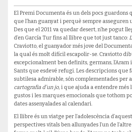
El Premi Documenta és un dels pocs guardons q
que l’han guanyat i perquè sempre asseguren un
Des que el 2011 va quedar desert, n’he pogut lleg
d’en García Tur fins al llibre que tot just tanco:
L
Craviotto, el guanyador més jove del Documenta
la qual és molt difícil escapolir-se. Craviotto d
excepcionalment ben definits, germans, l’Aram i
Sants que esdevé refugi. Les descripcions que fa 
subtilesa admirable, són complementades per a
cartografia d’un jo,
i que ajuda a entendre més l
gustos i les marques emocionals que tothom po
dates assenyalades al calendari.
El llibre és un viatge per l’adolescència d’aque
perspectives vitals ben allunyades l’un de l’altr