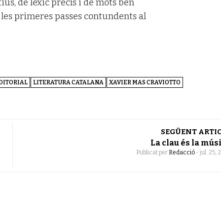
ius, de lèxic precís i de mots ben
 les primeres passes contundents al
EDITORIAL
LITERATURA CATALANA
XAVIER MAS CRAVIOTTO
SEGÜENT ARTI
La clau és la mús
Publicat per
Redacció
-
jul. 25,