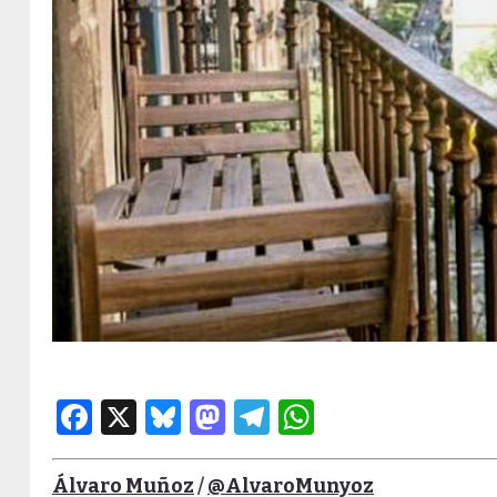
Facebook
X
Bluesky
Mastodon
Telegram
WhatsApp
Álvaro Muñoz
/
@AlvaroMunyoz