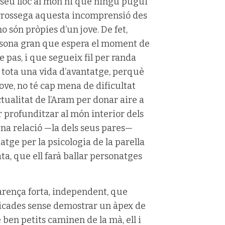
l seu lloc al món ni que ningú pugui
 arrossega aquesta incomprensió des
 són pròpies d’un jove. De fet,
ersona gran que espera el moment de
pas, i que segueix fil per randa
tota una vida d’avantatge, perquè
ove, no té cap mena de dificultat
ectualitat de l’Aram per donar aire a
r profunditzar al món interior dels
na relació —la dels seus pares—
iatge per la psicologia de la parella
ta, que ell farà ballar personatges
arença forta, independent, que
licades sense demostrar un àpex de
 ben petits caminen de la mà, ell i