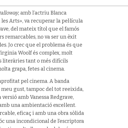
alloway,
amb l’actriu Blanca
 les Arts»,
va recuperar la pel·lícula
ve, del mateix títol que el famós
lors remarcables, no va ser un èxit
es. Jo crec que el problema és que
 Virginia Woolf és complex, molt
 literàries tant o més difícils
olta grapa, fetes al cinema.
 aprofitat pel cinema. A banda
l meu gust, tampoc del tot reeixida,
a versió amb Vanessa Redgrave,
amb una ambientació excel·lent.
cable, eficaç i amb una obra sòlida
sóc una incondicional de l’escriptora