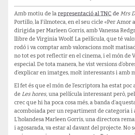
Amb motiu de la
representació al TNC
de
Mrs D
Portillo, la Filmoteca, en el seu cicle «Per Amor a
dirigida per Marleen Gorris, amb Vanessa Redgra
llibre de Virginia Woolf. La pel·lícula, que té va
rodó i va comptar amb valoracions molt matisad
no tot es pot reflectir en el cinema, i el món de
especial. De tota manera, he vist versions d’obres
d’explicar en imatges, molt interessants i amb m
El fet és que el món de l’escriptora ha estat poc
de
Les hores,
una pel·lícula interessant però, pe
crec que hi ha poca cosa més, a banda d’aquest
acomboiada per un repartiment de categoria i 
L’holandesa Marleen Gorris, una directora remar
i agosarada, va estar al davant del projecte. No 