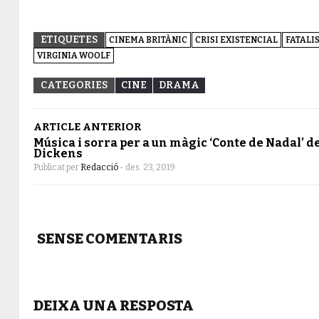
ETIQUETES
CINEMA BRITÀNIC
CRISI EXISTENCIAL
FATALI
VIRGINIA WOOLF
CATEGORIES
CINE
DRAMA
ARTICLE ANTERIOR
Música i sorra per a un màgic ‘Conte de Nadal’ d
Dickens
Publicat per
Redacció
-
des. 23, 2019
SENSE COMENTARIS
DEIXA UNA RESPOSTA