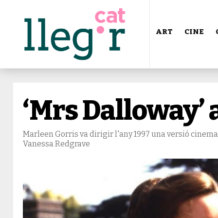
ART
CINE
‘Mrs Dalloway’ 
Marleen Gorris va dirigir l'any 1997 una versió cinema
Vanessa Redgrave