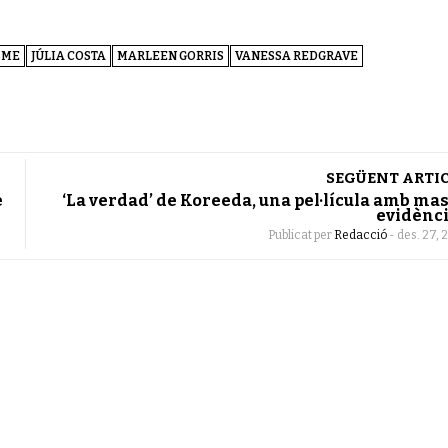
SME
JÚLIA COSTA
MARLEEN GORRIS
VANESSA REDGRAVE
SEGÜENT ARTI
e
‘La verdad’ de Koreeda, una pel·lícula amb ma
evidènc
Publicat per
Redacció
-
des. 27, 