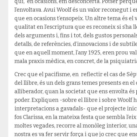
qui, en ocasions, em desconcerta. Potser perqu
l’envoltava. Avui Woolf és un valor reconegut i 
que en ocasions t’ensopeix. Un altre tema és el v
qualitat en l’escriptura que es reconeix si s’ha l
dels arguments i, fins i tot, dels gustos personal
detalls, de referències, d’innovacions i de subtil
que en aquell moment, l’any 1925, eren prou vale
mala praxis mèdica, en concret, de la psiquiatri
Crec que el pacifisme, en reflectir el cas de Sè
del llibre, és un dels grans temes presents en el
alliberador, quan la societat que ens envolta és
poder. Expliquen -sobre el llibre i sobre Woolf hi
interpretacions a gavadals- que el projecte inic
fos Clarissa, en la mateixa festa que sembla l’eix c
moltes vegades, recorre al monòleg interior, un
nostra es va fer servir força i que jo crec que enc