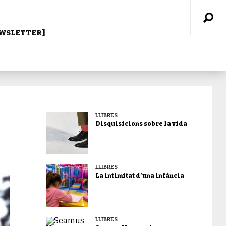
WSLETTER]
LLIBRES
Disquisicions sobre la vida
LLIBRES
La intimitat d’una infància
LLIBRES