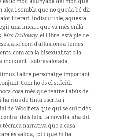
è estic molt allunyada del món que
en alça i sembla que no queda bé dir
alor literari, indiscutible, aquesta
legit una mica, i que va més enllà
s.
Mrs Dalloway
, el llibre, està ple de
eses, així com d’al·lusions a temes
nts, com ara la bisexualitat o la
a incipient i sobrevalorada.
ptimus, l’altre personatge important
 conjunt. Com ho és el suïcidi
 poca cosa més que teatre i abús de
 ha rius de tinta escrita i
ial de Woolf era que qui se suïcidés
entral dels fets. La novel·la, s’ha dit
a tècnica narrativa que a casa
ara és vàlida, tot i que hi ha