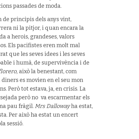
cions passades de moda.
 de principis dels anys vint,
era ni la pitjor, i quan encara la
da a herois, grandeses, valors
s. Els pacifistes eren molt mal
rat que les seves idees i les seves
oable i humà, de supervivència i de
florero,
això la benestant, com
 i diners es movien en el seu mon
 Però tot estava, ja, en crisis. La
sejada però no va escarmentar els
na pau fràgil.
Mrs Dalloway
ha estat,
sta. Per això ha estat un encert
la sessió.