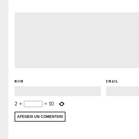
NOM
EMAIL
2
+
=
10