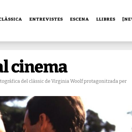
CLÀSSICA
ENTREVISTES
ESCENA
LLIBRES
[NE
al cinema
togràfica del clàssic de Virginia Woolf protagonitzada per