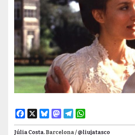
Facebook
X
Bluesky
Mastodon
Telegram
WhatsApp
Júlia Costa
. Barcelona /
@liujatasco