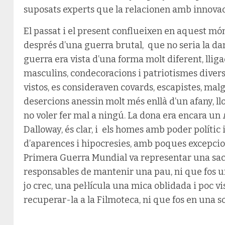
suposats experts que la relacionen amb innova
El passat i el present conflueixen en aquest món
després d’una guerra brutal, que no seria la darr
guerra era vista d’una forma molt diferent, lliga
masculins, condecoracions i patriotismes diverso
vistos, es consideraven covards, escapistes, malg
desercions anessin molt més enllà d’un afany, ll
no voler fer mal a ningú. La dona era encara un
Dalloway, és clar, i els homes amb poder polític
d’aparences i hipocresies, amb poques excepcions.
Primera Guerra Mundial va representar una sac
responsables de mantenir una pau, ni que fos u
jo crec, una pel·lícula una mica oblidada i poc vi
recuperar-la a la Filmoteca, ni que fos en una so