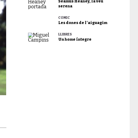
Seamus Heaney, la veu
serena
CÒMIC
Les dones de l’aiguagim
LLIBRES
Un home íntegre