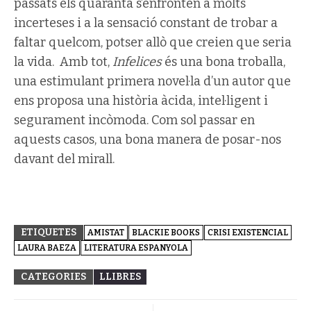
passats els quaranta s’enfronten a molts
incerteses i a la sensació constant de trobar a
faltar quelcom, potser allò que creien que seria
la vida. Amb tot,
Infelices
és una bona troballa,
una estimulant primera novel·la d’un autor que
ens proposa una història àcida, intel·ligent i
segurament incòmoda. Com sol passar en
aquests casos, una bona manera de posar-nos
davant del mirall.
ETIQUETES
AMISTAT
BLACKIE BOOKS
CRISI EXISTENCIAL
LAURA BAEZA
LITERATURA ESPANYOLA
CATEGORIES
LLIBRES