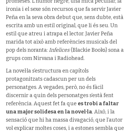
promeses. L’humor negre, una mica peculiar, la
ironia i el sexe són recursos que fa servir Javier
Peña en la seva obra debut que, sens dubte, està
escrita amb un estil original, que li és seu. Un
estil que atreu i atrapa el lector. Javier Peña
marida tot això amb referències musicals del
pop dels noranta:
Infelices
(Blackie Books) sona a
grups com Nirvana i Radiohead.
La novel·la s’estructura en capítols
protagonitzats cadascun per un dels
personatges. A vegades, però, no és fàcil
discernir a quin dels personatges s’està fent
referència. Aquest fet fa que
es trobi a faltar
una major solidesa en la novel·la
. Això, i la
sensació que hi ha massa divagació, que l’autor
vol explicar moltes coses, i a estones sembla que