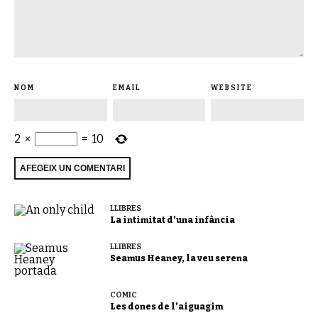
NOM
EMAIL
WEBSITE
2
×
=
10
LLIBRES
La intimitat d’una infància
LLIBRES
Seamus Heaney, la veu serena
CÒMIC
Les dones de l’aiguagim