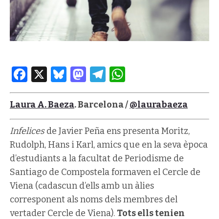
Facebook
X
Bluesky
Mastodon
Telegram
WhatsApp
Laura A. Baeza
. Barcelona /
@laurabaeza
Infelices
de Javier Peña ens presenta Moritz,
Rudolph, Hans i Karl, amics que en la seva època
d’estudiants a la facultat de Periodisme de
Santiago de Compostela formaven el Cercle de
Viena (cadascun d’ells amb un àlies
corresponent als noms dels membres del
vertader Cercle de Viena).
Tots ells tenien