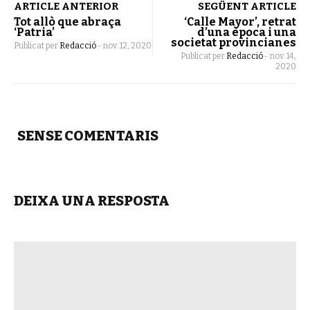
ARTICLE ANTERIOR
SEGÜENT ARTICLE
Tot allò que abraça
‘Calle Mayor’, retrat
‘Patria’
d’una època i una
societat provincianes
Publicat per
Redacció
-
nov. 12, 2020
Publicat per
Redacció
-
nov. 14,
2020
SENSE COMENTARIS
DEIXA UNA RESPOSTA