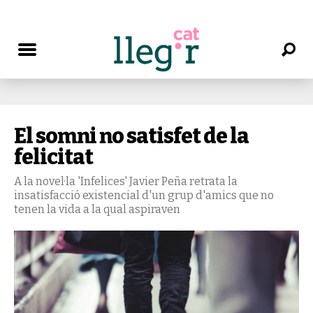
El somni no satisfet de la
felicitat
A la novel·la 'Infelices' Javier Peña retrata la
insatisfacció existencial d'un grup d'amics que no
tenen la vida a la qual aspiraven