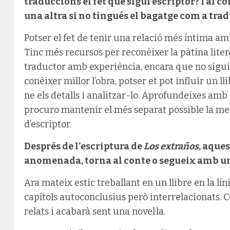
traduccions el fet que sigui escriptor? I al co
una altra si no tingués el bagatge com a tra
Potser el fet de tenir una relació més íntima am
Tinc més recursos per reconèixer la pàtina liter
traductor amb experiència, encara que no sigui 
conèixer millor l’obra, potser et pot influir un lli
ne els detalls i analitzar-lo. Aprofundeixes amb 
procuro mantenir el més separat possible la mev
d’escriptor.
Després de l’escriptura de
Los extraños
, aque
anomenada, torna al conte o segueix amb una
Ara mateix estic treballant en un llibre en la lín
capítols autoconclusius però interrelacionats. 
relats i acabarà sent una novel·la.