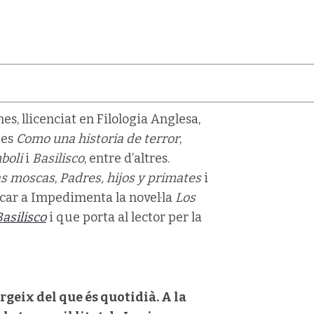
es, llicenciat en Filologia Anglesa,
tes
Como una historia de terror
,
boli
i
Basilisco
, entre d’altres.
as moscas
,
Padres, hijos y primates
i
icar a Impedimenta la novel·la
Los
Basilisco
i que porta al lector per la
rgeix del que és quotidià. A la