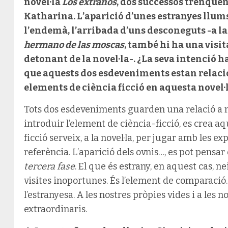
novel·la
Los extraños
, dos successos trenquen 
Katharina. L’aparició d’unes estranyes llums
l’endemà, l’arribada d’uns desconeguts -a la
hermano de las moscas
, també hi ha una visi
detonant de la novel·la-. ¿La seva intenció ha
que aquests dos esdeveniments estan relaci
elements de ciència ficció en aquesta novel·
Tots dos esdeveniments guarden una relació a ni
introduir l’element de ciència-ficció, es crea aq
ficció serveix, a la novel·la, per jugar amb les 
referència. L’aparició dels ovnis…, es pot pensar 
tercera fase
. El que és estrany, en aquest cas, n
visites inoportunes. És l’element de comparació.
l’estranyesa. A les nostres pròpies vides i a les
extraordinaris.