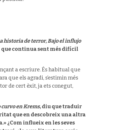
 historia de terror
,
Bajo el influjo
o que continua sent més difícil
ençant a escriure. És habitual que
cara que els agradi, s’estimin més
or de cert èxit, ja ets conegut,
 curvo en Krems
, diu que traduir
eritat que en descobreix una altra
.» ¿Com influeix en les seves