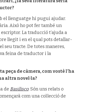
ntrari, ¿la seva literatura seria
ductor?
b el llenguatge hi pugui ajudar.
ària. Això ho pot fer també un
escriptor. La traducció t’ajuda a
bre llegit i en el qual pots detallar-
el seu tracte. De totes maneres,
a feina de traductor i la
sta peça de càmera, com vostè l’ha
 altra novel·la?
ia de
Basilisco
. Són uns relats o
Començarà com una col·lecció de