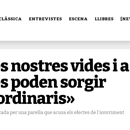
CLÀSSICA
ENTREVISTES
ESCENA
LLIBRES
[NE
s nostres vides i a
es poden sorgir
ordinaris»
tzada per una parella que acusa els efectes de l'avorriment