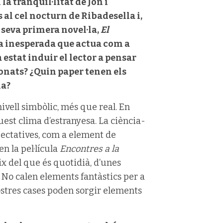
la tranquil·litat de Jon i
 al cel nocturn de Ribadesella i,
 seva primera novel·la,
El
ta inesperada que actua com a
 estat induir el lector a pensar
onats? ¿Quin paper tenen els
la?
vell simbòlic, més que real. En
uest clima d’estranyesa. La ciència-
expectatives, com a element de
en la pel·lícula
Encontres a la
eix del que és quotidià, d’unes
 No calen elements fantàstics per a
 nostres cases poden sorgir elements