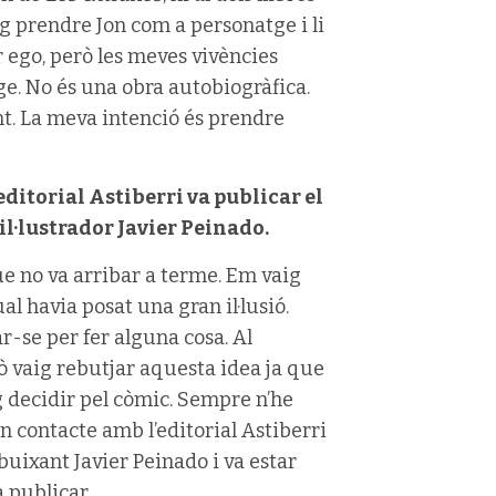
g prendre Jon com a personatge i li
r ego, però les meves vivències
e. No és una obra autobiogràfica.
t. La meva intenció és prendre
editorial Astiberri va publicar el
’il·lustrador Javier Peinado.
ue no va arribar a terme. Em vaig
l havia posat una gran il·lusió.
r-se per fer alguna cosa. Al
rò vaig rebutjar aquesta idea ja que
g decidir pel còmic. Sempre n’he
en contacte amb l’editorial Astiberri
ibuixant Javier Peinado i va estar
a publicar.