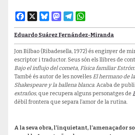
Facebook
X
Bluesky
Mastodon
Telegram
WhatsApp
Eduardo Suárez Fernández-Miranda
Jon Bilbao (Ribadesella, 1972) és enginyer de min
escriptor i traductor. Seus són els llibres de con
Bajo el influjo del cometa, Física familiar Estróm
També és autor de les novel·les
El hermano de l
Shakespeare y la ballena blanca
. Acaba de publ
extraños
, que recupera alguns personatges de
dèbil frontera que separa l’amor de la rutina.
A la seva obra, l’inquietant, l’amenaçador so