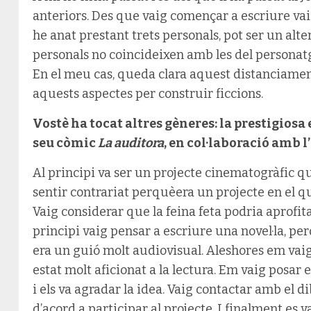
anteriors. Des que vaig començar a escriure vai
he anat prestant trets personals, pot ser un alte
personals no coincideixen amb les del personatg
En el meu cas, queda clara aquest distanciamen
aquests aspectes per construir ficcions.
Vostè ha tocat altres gèneres: la prestigiosa 
seu còmic
La auditora
, en col·laboració amb l
Al principi va ser un projecte cinematogràfic q
sentir contrariat perquèera un projecte en el qua
Vaig considerar que la feina feta podria aprofita
principi vaig pensar a escriure una novel·la, pe
era un guió molt audiovisual. Aleshores em vai
estat molt aficionat a la lectura. Em vaig posar 
i els va agradar la idea. Vaig contactar amb el d
d’acord a participar al projecte. I finalment es v