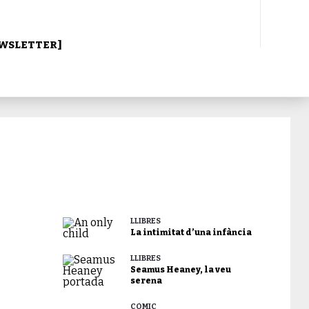
WSLETTER]
LLIBRES
La intimitat d’una infància
LLIBRES
Seamus Heaney, la veu
serena
CÒMIC