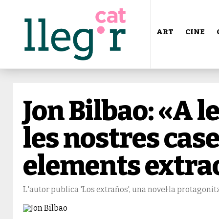
ART
CINE
Jon Bilbao: «A le
les nostres cas
elements extra
L'autor publica 'Los extraños', una novel·la protagoni