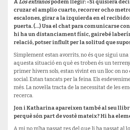
A
Los extraños
podem llegir:
«
Si quisiera deci
cruzar el amplio cuarto, recorrer ocho metro
escalones, girar a la izquierda en el recibidor
puerta. (…) Usa el chat para comunicarse con
hi ha un distanciament físic, gairebé laberí
relació, potser influït per la solitud que supo
Simplement estan avorrits, no és que sigui una p
aquesta situació en què es troben és un terreny 
primer hivern sols, estan vivint en un lloc on no 
social. Estan tancats per la feina. Els esdevenim
més. La novel·la tracta de la necessitat de les em
recerca.
Jon i Katharina apareixen també al seu llibr
perquè són part de vostè mateix? Hi ha eleme
A mi no m’ha passat res del que li ha passat al 