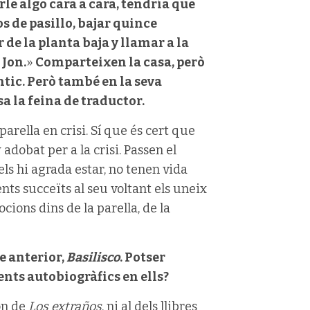
rle algo cara a cara, tendría que
s de pasillo, bajar quince
 de la planta baja y llamar a la
 Jon.
»
Comparteixen la casa, per
ò
ntic. Però també en la seva
sa la feina de traductor.
arella en crisi. Sí que és cert que
adobat per a la crisi. Passen el
els hi agrada estar, no tenen vida
ents succeïts al seu voltant els uneix
ocions dins de la parella, de la
e anterior,
Basilisco
. Potser
nts autobiogràfics en ells?
Jon de
Los extraños
, ni al dels llibres