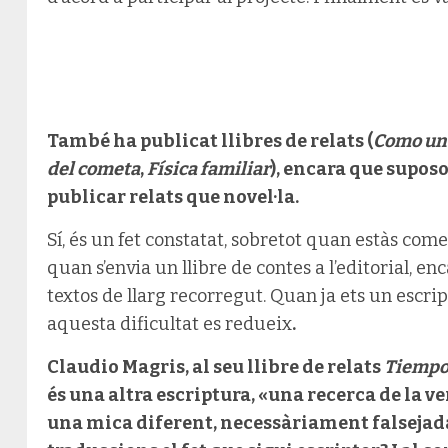
També ha publicat llibres de relats (
Como una
del cometa
,
Física familiar
), encara que supos
publicar relats que novel·la.
Sí, és un fet constatat, sobretot quan estàs com
quan s’envia un llibre de contes a l’editorial, en
textos de llarg recorregut. Quan ja ets un escript
aquesta dificultat es redueix
.
Claudio Magris, al seu llibre de relats
Tiempo
és una altra escriptura, «una recerca de la v
una mica diferent, necessàriament falsejada