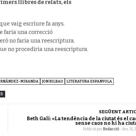
rimers llibres de relats, els
 que vaig escriure fa anys.
ue faria una correcció
però no faria una reescriptura.
que no procediria una reescriptura.
FERNÁNDEZ-MIRANDA
JON BILBAO
LITERATURA ESPANYOLA
ES
SEGÜENT ARTI
Beth Galí: «La tendència de la ciutat és el ca
sense caos no hi ha ciut
Publicat per
Redacció
-
des. 15, 