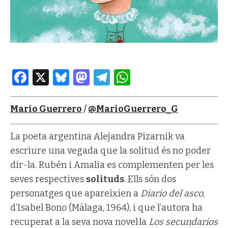
Facebook
X
Bluesky
Mastodon
Telegram
WhatsApp
Mario Guerrero
/
@MarioGuerrero_G
La poeta argentina Alejandra Pizarnik va
escriure una vegada que la solitud és no poder
dir-la. Rubén i Amalia es complementen per les
seves respectives
solituds
. Ells són dos
personatges que apareixien a
Diario del asco
,
d’Isabel Bono (Màlaga, 1964), i que l’autora ha
recuperat a la seva nova novel·la
Los secundarios