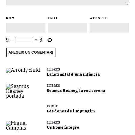
NOM
EMAIL
WEBSITE
9
−
=
3
LLIBRES
La intimitat d’una infància
LLIBRES
Seamus Heaney, la veu serena
CÒMIC
Les dones de l’aiguagim
LLIBRES
Un home íntegre