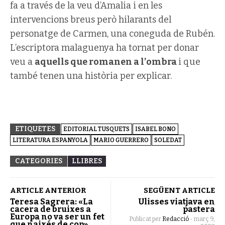
fa a través de la veu d’Amalia i en les
intervencions breus però hilarants del
personatge de Carmen, una coneguda de Rubén.
L’escriptora malaguenya ha tornat per donar
veu a
aquells que romanen a l’ombra
i que
també tenen una història per explicar.
ETIQUETES
EDITORIAL TUSQUETS
ISABEL BONO
LITERATURA ESPANYOLA
MARIO GUERRERO
SOLEDAT
CATEGORIES
LLIBRES
ARTICLE ANTERIOR
SEGÜENT ARTICLE
Teresa Sagrera: «La
Ulisses viatjava en
cacera de bruixes a
pastera
Europa no va ser un fet
Publicat per
Redacció
-
març 9,
que naixés de cop»