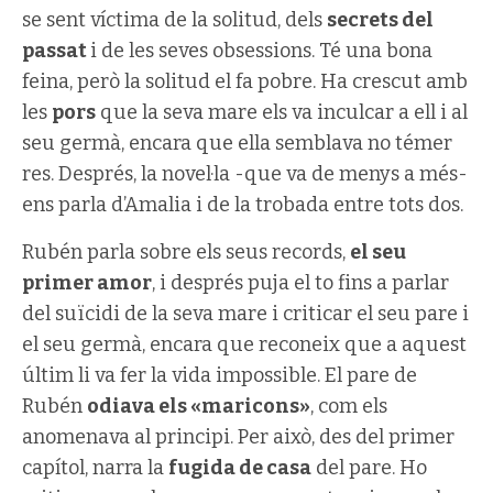
se sent víctima de la solitud, dels
secrets del
passat
i de les seves obsessions. Té una bona
feina, però la solitud el fa pobre. Ha crescut amb
les
pors
que la seva mare els va inculcar a ell i al
seu germà, encara que ella semblava no témer
res. Després, la novel·la -que va de menys a més-
ens parla d’Amalia i de la trobada entre tots dos.
Rubén parla sobre els seus records,
el seu
primer amor
, i després puja el to fins a parlar
del suïcidi de la seva mare i criticar el seu pare i
el seu germà, encara que reconeix que a aquest
últim li va fer la vida impossible. El pare de
Rubén
odiava els «maricons»
, com els
anomenava al principi. Per això, des del primer
capítol, narra la
fugida de casa
del pare. Ho