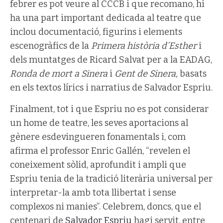
febrer es pot veure al CCCB i que recomano, hi
ha una part important dedicada al teatre que
inclou documentació, figurins i elements
escenogràfics de la
Primera
història d’Esther
i
dels muntatges de Ricard Salvat per a la EADAG,
Ronda de mort a Sinera
i
Gent de Sinera,
basats
en els textos lírics i narratius de Salvador Espriu.
Finalment, tot i que Espriu no es pot considerar
un home de teatre, les seves aportacions al
gènere esdevingueren fonamentals i, com
afirma el professor Enric Gallén, “revelen el
coneixement sòlid, aprofundit i ampli que
Espriu tenia de la tradició literària universal per
interpretar-la amb tota llibertat i sense
complexos ni manies”. Celebrem, doncs, que el
centenari de
Salvador Espriu
hagi servit, entre