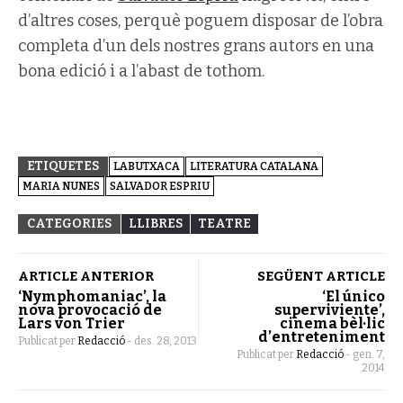
d’altres coses, perquè poguem disposar de l’obra
completa d’un dels nostres grans autors en una
bona edició i a l’abast de tothom.
ETIQUETES
LABUTXACA
LITERATURA CATALANA
MARIA NUNES
SALVADOR ESPRIU
CATEGORIES
LLIBRES
TEATRE
ARTICLE ANTERIOR
SEGÜENT ARTICLE
‘Nymphomaniac’, la
‘El único
nova provocació de
superviviente’,
Lars von Trier
cinema bèl·lic
d’entreteniment
Publicat per
Redacció
-
des. 28, 2013
Publicat per
Redacció
-
gen. 7,
2014