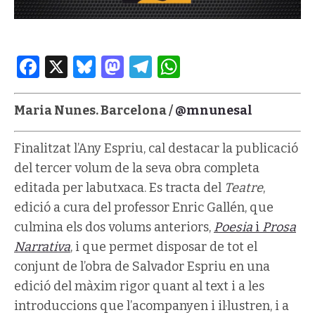
Facebook
X
Bluesky
Mastodon
Telegram
WhatsApp
Maria Nunes. Barcelona /
@mnunesal
Finalitzat l’Any Espriu, cal destacar la publicació
del tercer volum de la seva obra completa
editada per labutxaca. Es tracta del
Teatre
,
edició a cura del professor Enric Gallén, que
culmina els dos volums anteriors,
Poesia
i
Prosa
Narrativa
, i que permet disposar de tot el
conjunt de l’obra de Salvador Espriu en una
edició del màxim rigor quant al text i a les
introduccions que l’acompanyen i il·lustren, i a