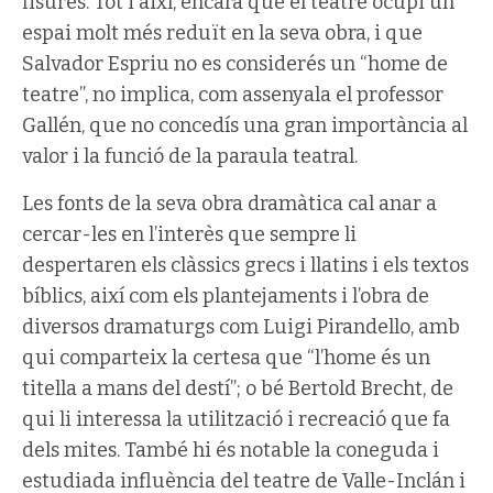
fisures. Tot i així, encara que el teatre ocupi un
espai molt més reduït en la seva obra, i que
Salvador Espriu no es considerés un “home de
teatre”, no implica, com assenyala el professor
Gallén, que no concedís una gran importància al
valor i la funció de la paraula teatral.
Les fonts de la seva obra dramàtica cal anar a
cercar-les en l’interès que sempre li
despertaren els clàssics grecs i llatins i els textos
bíblics, així com els plantejaments i l’obra de
diversos dramaturgs com Luigi Pirandello, amb
qui comparteix la certesa que “l’home és un
titella a mans del destí”; o bé Bertold Brecht, de
qui li interessa la utilització i recreació que fa
dels mites. També hi és notable la coneguda i
estudiada influència del teatre de Valle-Inclán i