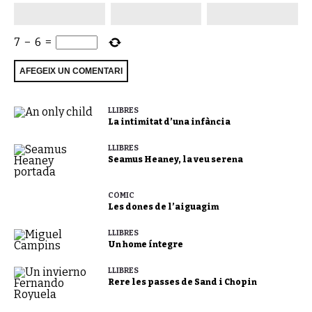
7
−
6
=
LLIBRES
La intimitat d’una infància
LLIBRES
Seamus Heaney, la veu serena
CÒMIC
Les dones de l’aiguagim
LLIBRES
Un home íntegre
LLIBRES
Rere les passes de Sand i Chopin