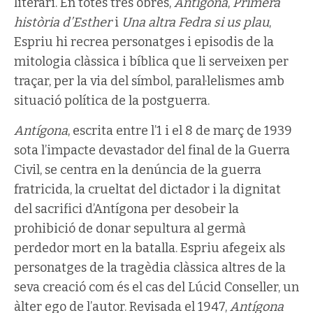
literari. En totes tres obres,
Antígona
,
Primera
història d’Esther
i
Una altra Fedra si us plau
,
Espriu hi recrea personatges i episodis de la
mitologia clàssica i bíblica que li serveixen per
traçar, per la via del símbol, paral·lelismes amb
situació política de la postguerra.
Antígona
, escrita entre l’1 i el 8 de març de 1939
sota l’impacte devastador del final de la Guerra
Civil, se centra en la denúncia de la guerra
fratricida, la crueltat del dictador i la dignitat
del sacrifici d’Antígona per desobeir la
prohibició de donar sepultura al germà
perdedor mort en la batalla. Espriu afegeix als
personatges de la tragèdia clàssica altres de la
seva creació com és el cas del Lúcid Conseller, un
àlter ego de l’autor. Revisada el 1947,
Antígona