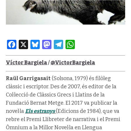
Facebook
X
Bluesky
Mastodon
Telegram
WhatsApp
Víctor Bargiela
/
@VictorBargiela
Raül Garrigasait
(Solsona, 1979) és filòleg
clàssic i escriptor. Des de 2007, és editor de la
Col·lecció de Clàssics Grecs i Llatins de la
Fundació Bernat Metge. El 2017 va publicar la
novel·la
Els estranys
(Edicions de 1984), que va
rebre el Premi Llibreter de narrativa i el Premi
Òmnium a la Millor Novel·la en Llengua