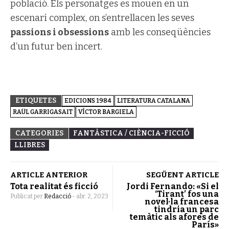
població. Els personatges es mouen en un
escenari complex, on s’entrellacen les seves
passions i obsessions
amb les conseqüències
d’un futur ben incert.
ETIQUETES
EDICIONS 1984
LITERATURA CATALANA
RAÜL GARRIGASAIT
VÍCTOR BARGIELA
CATEGORIES
FANTÀSTICA / CIÈNCIA-FICCIÓ
LLIBRES
ARTICLE ANTERIOR
SEGÜENT ARTICLE
Tota realitat és ficció
Jordi Fernando: «Si el
‘Tirant’ fos una
Publicat per
Redacció
-
abr. 2, 2023
novel·la francesa
tindria un parc
temàtic als afores de
París»