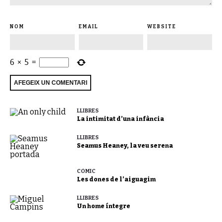
NOM
EMAIL
WEBSITE
6
×
5
=
LLIBRES
La intimitat d’una infància
LLIBRES
Seamus Heaney, la veu serena
CÒMIC
Les dones de l’aiguagim
LLIBRES
Un home íntegre