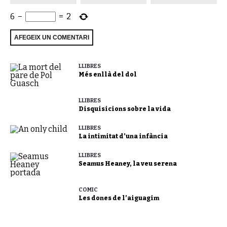
6
−
=
2
LLIBRES
Més enllà del dol
LLIBRES
Disquisicions sobre la vida
LLIBRES
La intimitat d’una infància
LLIBRES
Seamus Heaney, la veu serena
CÒMIC
Les dones de l’aiguagim