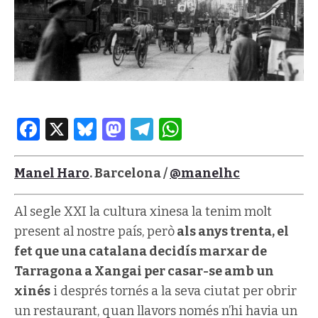
Facebook
X
Bluesky
Mastodon
Telegram
WhatsApp
Manel Haro
. Barcelona /
@manelhc
Al segle XXI la cultura xinesa la tenim molt
present al nostre país, però
als anys trenta, el
fet que una catalana decidís marxar de
Tarragona a Xangai per casar-se amb un
xinés
i després tornés a la seva ciutat per obrir
un restaurant, quan llavors només n’hi havia un