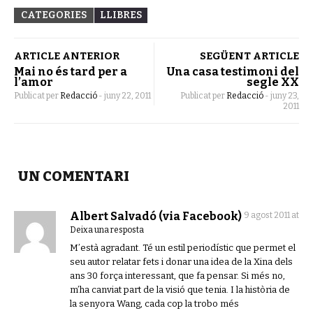
CATEGORIES
LLIBRES
ARTICLE ANTERIOR
SEGÜENT ARTICLE
Mai no és tard per a
Una casa testimoni del
l’amor
segle XX
Publicat per
Redacció
-
juny 22, 2011
Publicat per
Redacció
-
juny 23,
2011
UN COMENTARI
Albert Salvadó (via Facebook)
9 agost 2011 at
Deixa una resposta
M’està agradant. Té un estil periodístic que permet el
seu autor relatar fets i donar una idea de la Xina dels
ans 30 força interessant, que fa pensar. Si més no,
m’ha canviat part de la visió que tenia. I la història de
la senyora Wang, cada cop la trobo més