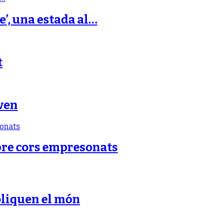
e’, una estada al…
t
ven
bre cors empresonats
pliquen el món