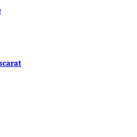
e
scarat