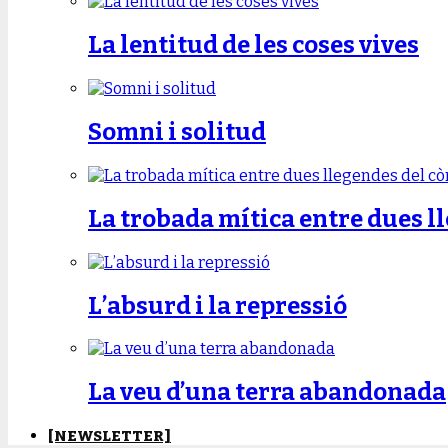
La lentitud de les coses vives
Somni i solitud
La trobada mítica entre dues l
L’absurd i la repressió
La veu d’una terra abandonada
[NEWSLETTER]