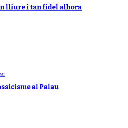
n lliure i tan fidel alhora
assicisme al Palau