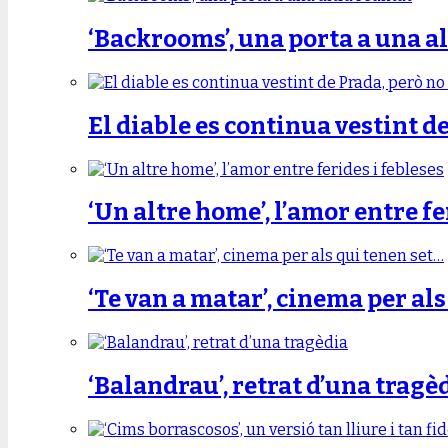
‘Backrooms’, una porta a una al
El diable es continua vestint d
‘Un altre home’, l’amor entre fe
‘Te van a matar’, cinema per al
‘Balandrau’, retrat d’una tragè