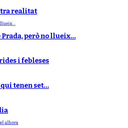
tra realitat
e Prada, però no llueix…
rides i febleses
s qui tenen set…
dia