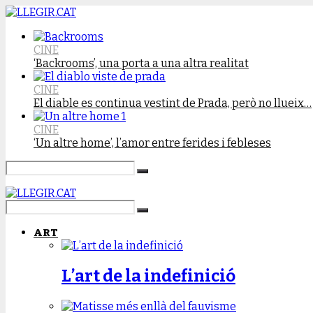
CINE
‘Backrooms’, una porta a una altra realitat
CINE
El diable es continua vestint de Prada, però no llueix…
CINE
‘Un altre home’, l’amor entre ferides i febleses
ART
L’art de la indefinició