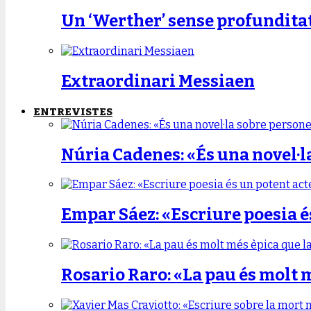
Un ‘Werther’ sense profundita
Extraordinari Messiaen
ENTREVISTES
Núria Cadenes: «És una novel·l
Empar Sáez: «Escriure poesia é
Rosario Raro: «La pau és molt 