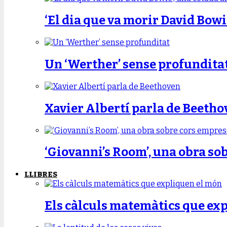
‘El dia que va morir David Bowi
Un ‘Werther’ sense profundita
Xavier Albertí parla de Beetho
‘Giovanni’s Room’, una obra so
LLIBRES
Els càlculs matemàtics que ex