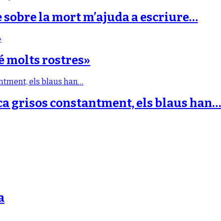
e sobre la mort m’ajuda a escriure…
é molts rostres»
ca grisos constantment, els blaus han…
a