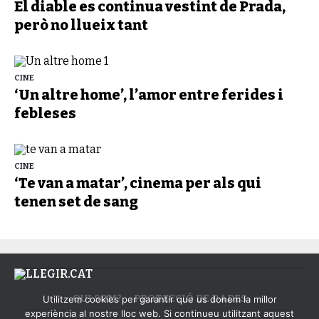
El diable es continua vestint de Prada,
però no llueix tant
CINE
‘Un altre home’, l’amor entre ferides i
febleses
CINE
‘Te van a matar’, cinema per als qui
tenen set de sang
QUI SOM?
PROTECCIÓ DE DADES
Utilitzem cookies per garantir que us donem la millor
experiència al nostre lloc web. Si continueu utilitzant aquest