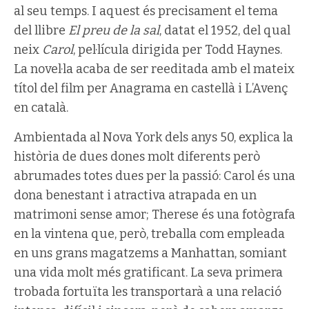
al seu temps. I aquest és precisament el tema
del llibre
El preu de la sal
, datat el 1952, del qual
neix
Carol
, pel·lícula dirigida per Todd Haynes.
La novel·la acaba de ser reeditada amb el mateix
títol del film per Anagrama en castellà i L’Avenç
en català.
Ambientada al Nova York dels anys 50, explica la
història de dues dones molt diferents però
abrumades totes dues per la passió: Carol és una
dona benestant i atractiva atrapada en un
matrimoni sense amor; Therese és una fotògrafa
en la vintena que, però, treballa com empleada
en uns grans magatzems a Manhattan, somiant
una vida molt més gratificant. La seva primera
trobada fortuïta les transportarà a una relació