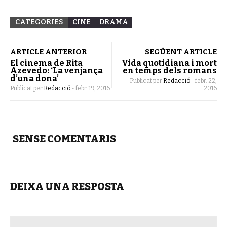
CATEGORIES
CINE
DRAMA
ARTICLE ANTERIOR
SEGÜENT ARTICLE
El cinema de Rita
Vida quotidiana i mort
Azevedo: ‘La venjança
en temps dels romans
d’una dona’
Publicat per
Redacció
-
febr. 22,
Publicat per
Redacció
-
febr. 19, 2016
2016
SENSE COMENTARIS
DEIXA UNA RESPOSTA