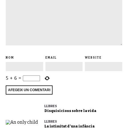
NOM
EMAIL
WEBSITE
5
+
6
=
LLIBRES
Disquisicions sobre la vida
LLIBRES
La intimitat d’una infància