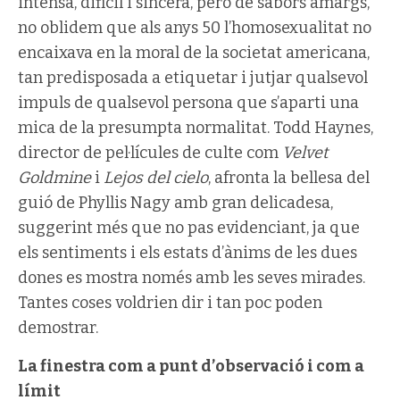
intensa, difícil i sincera, però de sabors amargs,
no oblidem que als anys 50 l’homosexualitat no
encaixava en la moral de la societat americana,
tan predisposada a etiquetar i jutjar qualsevol
impuls de qualsevol persona que s’aparti una
mica de la presumpta normalitat. Todd Haynes,
director de pel·lícules de culte com
Velvet
Goldmine
i
Lejos del cielo
, afronta la bellesa del
guió de Phyllis Nagy amb gran delicadesa,
suggerint més que no pas evidenciant, ja que
els sentiments i els estats d’ànims de les dues
dones es mostra només amb les seves mirades.
Tantes coses voldrien dir i tan poc poden
demostrar.
La finestra com a punt d’observació i com a
límit