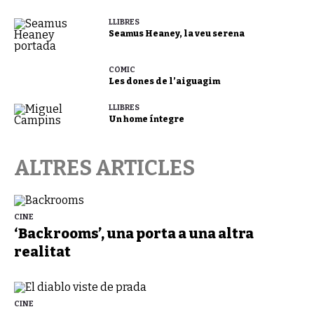
LLIBRES
Seamus Heaney, la veu serena
CÒMIC
Les dones de l’aiguagim
LLIBRES
Un home íntegre
ALTRES ARTICLES
CINE
‘Backrooms’, una porta a una altra
realitat
CINE