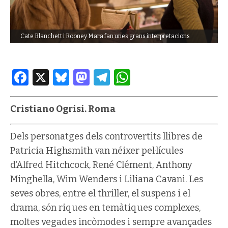
Cate Blanchett i Rooney Mara fan unes grans interpretacions
Facebook
X
Bluesky
Mastodon
Telegram
WhatsApp
Cristiano Ogrisi. Roma
Dels personatges dels controvertits llibres de
Patricia Highsmith van néixer pel·lícules
d’Alfred Hitchcock, René Clément, Anthony
Minghella, Wim Wenders i Liliana Cavani. Les
seves obres, entre el thriller, el suspens i el
drama, són riques en temàtiques complexes,
moltes vegades incòmodes i sempre avançades