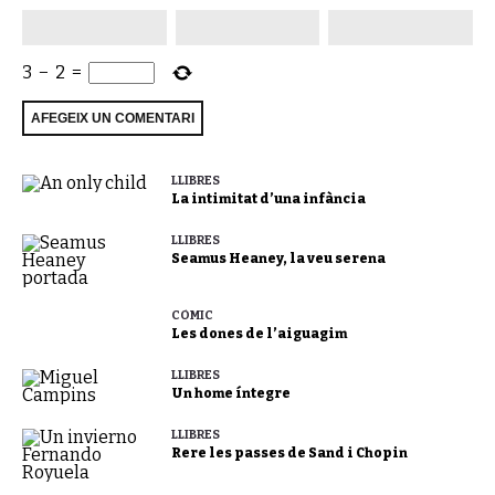
3
−
2
=
LLIBRES
La intimitat d’una infància
LLIBRES
Seamus Heaney, la veu serena
CÒMIC
Les dones de l’aiguagim
LLIBRES
Un home íntegre
LLIBRES
Rere les passes de Sand i Chopin