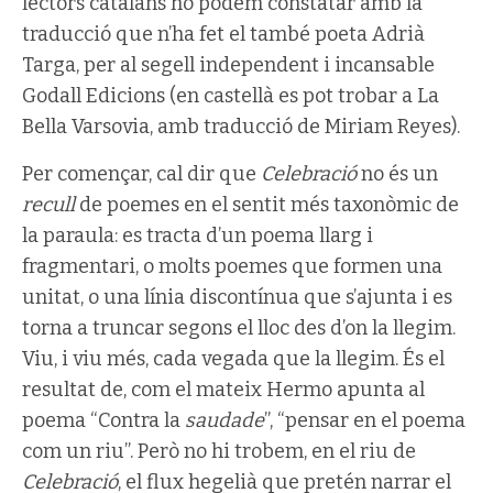
lectors catalans ho podem constatar amb la
traducció que n’ha fet el també poeta Adrià
Targa, per al segell independent i incansable
Godall Edicions (en castellà es pot trobar a La
Bella Varsovia, amb traducció de Miriam Reyes).
Per començar, cal dir que
Celebració
no és un
recull
de poemes en el sentit més taxonòmic de
la paraula: es tracta d’un poema llarg i
fragmentari, o molts poemes que formen una
unitat, o una línia discontínua que s’ajunta i es
torna a truncar segons el lloc des d’on la llegim.
Viu, i viu més, cada vegada que la llegim. És el
resultat de, com el mateix Hermo apunta al
poema “Contra la
saudade
”, “pensar en el poema
com un riu”. Però no hi trobem, en el riu de
Celebració
, el flux hegelià que pretén narrar el