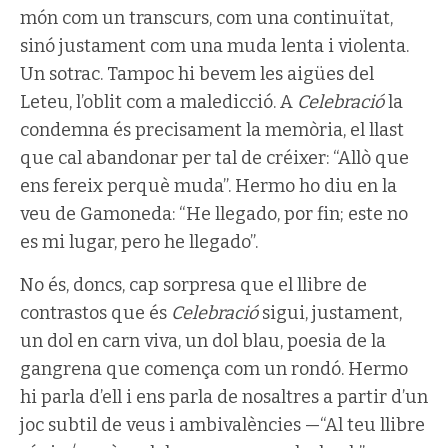
món com un transcurs, com una continuïtat,
sinó justament com una muda lenta i violenta.
Un sotrac. Tampoc hi bevem les aigües del
Leteu, l’oblit com a maledicció. A
Celebració
la
condemna és precisament la memòria, el llast
que cal abandonar per tal de créixer: “Allò que
ens fereix perquè muda”. Hermo ho diu en la
veu de Gamoneda: “He llegado, por fin; este no
es mi lugar, pero he llegado”.
No és, doncs, cap sorpresa que el llibre de
contrastos que és
Celebració
sigui, justament,
un dol en carn viva, un dol blau, poesia de la
gangrena que comença com un rondó. Hermo
hi parla d’ell i ens parla de nosaltres a partir d’un
joc subtil de veus i ambivalències —“Al teu llibre