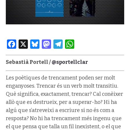
Facebook
X
Bluesky
Mastodon
Telegram
WhatsApp
Sebastià Portell /
@sportellclar
Les poètiques de trencament poden ser molt
enganyoses. Trencar és un verb molt transitiu.
Què significa, exactament, trencar? Cal conèixer
allò que es destrueix, per a superar-ho? Hi ha
algú que s’atreveixi a escriure si no és com a
resposta? No hi ha trencament més ingenu que
el que pensa que talla un fil inexistent, o el que