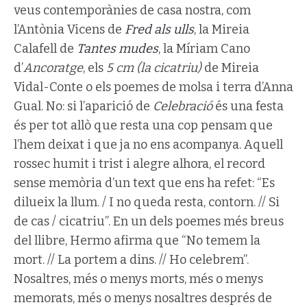
veus contemporànies de casa nostra, com
l’Antònia Vicens de
Fred als ulls
, la Mireia
Calafell de
Tantes mudes
, la Míriam Cano
d’
Ancoratge
, els
5 cm (la cicatriu)
de Mireia
Vidal-Conte o els poemes de molsa i terra d’Anna
Gual. No: si l’aparició de
Celebració
és una festa
és per tot allò que resta una cop pensam que
l’hem deixat i que ja no ens acompanya. Aquell
rossec humit i trist i alegre alhora, el record
sense memòria d’un text que ens ha refet: “Es
dilueix la llum. / I no queda resta, contorn. // Si
de cas / cicatriu”. En un dels poemes més breus
del llibre, Hermo afirma que “No temem la
mort. // La portem a dins. // Ho celebrem”.
Nosaltres, més o menys morts, més o menys
memorats, més o menys nosaltres després de