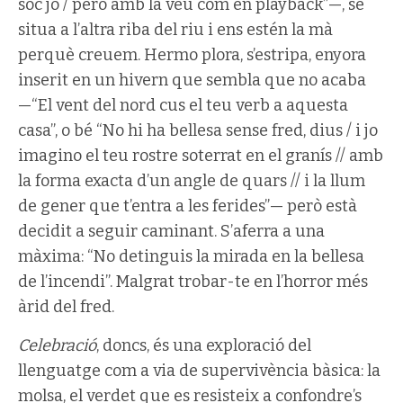
sóc jo / però amb la veu com en playback”—, se
situa a l’altra riba del riu i ens estén la mà
perquè creuem. Hermo plora, s’estripa, enyora
inserit en un hivern que sembla que no acaba
—“El vent del nord cus el teu verb a aquesta
casa”, o bé “No hi ha bellesa sense fred, dius / i jo
imagino el teu rostre soterrat en el granís // amb
la forma exacta d’un angle de quars // i la llum
de gener que t’entra a les ferides”— però està
decidit a seguir caminant. S’aferra a una
màxima: “No detinguis la mirada en la bellesa
de l’incendi”. Malgrat trobar-te en l’horror més
àrid del fred.
Celebració
, doncs, és una exploració del
llenguatge com a via de supervivència bàsica: la
molsa, el verdet que es resisteix a confondre’s