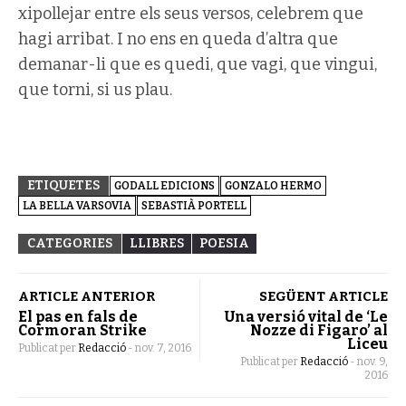
xipollejar entre els seus versos, celebrem que
hagi arribat. I no ens en queda d’altra que
demanar-li que es quedi, que vagi, que vingui,
que torni, si us plau.
ETIQUETES
GODALL EDICIONS
GONZALO HERMO
LA BELLA VARSOVIA
SEBASTIÀ PORTELL
CATEGORIES
LLIBRES
POESIA
ARTICLE ANTERIOR
SEGÜENT ARTICLE
El pas en fals de
Una versió vital de ‘Le
Cormoran Strike
Nozze di Figaro’ al
Liceu
Publicat per
Redacció
-
nov. 7, 2016
Publicat per
Redacció
-
nov. 9,
2016