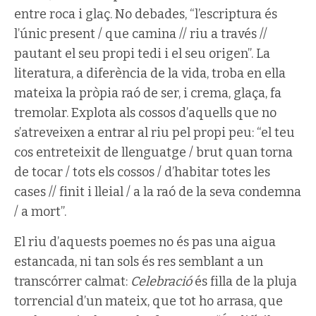
entre roca i glaç. No debades, “l’escriptura és
l’únic present / que camina // riu a través //
pautant el seu propi tedi i el seu origen”. La
literatura, a diferència de la vida, troba en ella
mateixa la pròpia raó de ser, i crema, glaça, fa
tremolar. Explota als cossos d’aquells que no
s’atreveixen a entrar al riu pel propi peu: “el teu
cos entreteixit de llenguatge / brut quan torna
de tocar / tots els cossos / d’habitar totes les
cases // finit i lleial / a la raó de la seva condemna
/ a mort”.
El riu d’aquests poemes no és pas una aigua
estancada, ni tan sols és res semblant a un
transcórrer calmat:
Celebració
és filla de la pluja
torrencial d’un mateix, que tot ho arrasa, que