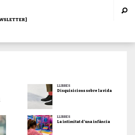
WSLETTER]
LLIBRES
Disquisicions sobre la vida
l
LLIBRES
La intimitat d’una infància