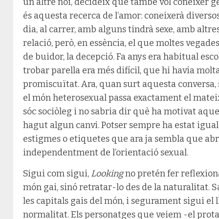
un altre noi, decideix que també vol conèixer gen
és aquesta recerca de l’amor: coneixerà diversos 
dia, al carrer, amb alguns tindrà sexe, amb altr
relació, però, en essència, el que moltes vegades
de buidor, la decepció. Fa anys era habitual esc
trobar parella era més difícil, que hi havia molta
promiscuïtat. Ara, quan surt aquesta conversa,
el món heterosexual passa exactament el mateix,
sóc sociòleg i no sabria dir què ha motivat aque
hagut algun canvi. Potser sempre ha estat igual
estigmes o etiquetes que ara ja sembla que abra
independentment de l’orientació sexual.
Sigui com sigui,
Looking
no pretén fer reflexion
món gai, sinó retratar-lo des de la naturalitat.
les capitals gais del món, i segurament sigui el
normalitat. Els personatges que veiem -el protag