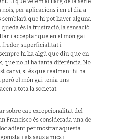
t. El que veiem al llarg de la sèrie
nois, per aplicacions i en el dia a
es semblarà que hi pot haver alguna
 queda és la frustració, la sensació
oltar i acceptar que en el món gai
 fredor, superficialitat i
 sempre hi ha algú que diu que en
 que no hi ha tanta diferència. No
st canvi, si és que realment hi ha
, però el món gai tenia uns
cen a tota la societat
ar sobre cap excepcionalitat del
 San Francisco és considerada una de
 lloc adient per mostrar aquesta
onista i els seus amics i