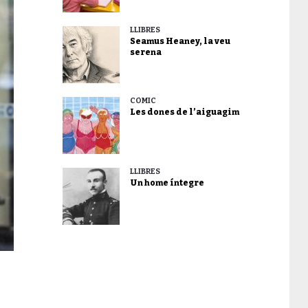
LLIBRES
Seamus Heaney, la veu
serena
CÒMIC
Les dones de l’aiguagim
LLIBRES
Un home íntegre