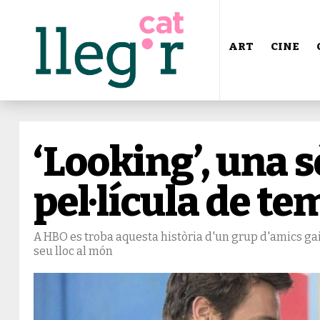
ART
CINE
‘Looking’, una s
pel·lícula de t
A HBO es troba aquesta història d'un grup d'amics gais
seu lloc al món