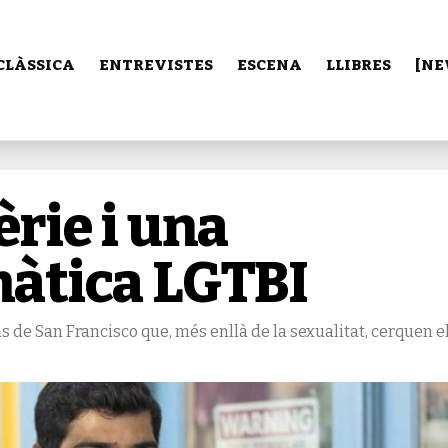
CLÀSSICA
ENTREVISTES
ESCENA
LLIBRES
[NE
èrie i una
emàtica LGTBI
 de San Francisco que, més enllà de la sexualitat, cerquen e