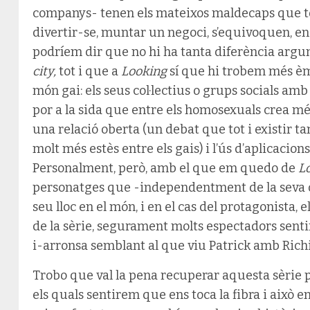
companys- tenen els mateixos maldecaps que t
divertir-se, muntar un negoci, s’equivoquen, e
podríem dir que no hi ha tanta diferència arg
city,
tot i que a
Looking
sí que hi trobem més èmf
món gai: els seus col·lectius o grups socials amb i
por a la sida que entre els homosexuals crea més 
una relació oberta (un debat que tot i existir t
molt més estès entre els gais) i l’ús d’aplicacio
Personalment, però, amb el que em quedo de
L
personatges que -independentment de la seva or
seu lloc en el món, i en el cas del protagonista, el
de la sèrie, segurament molts espectadors sentir
i-arronsa semblant al que viu Patrick amb Richi
Trobo que val la pena recuperar aquesta sèrie 
els quals sentirem que ens toca la fibra i això 