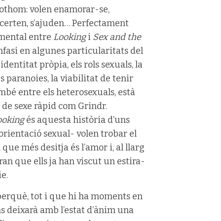
othom: volen enamorar-se,
ncerten, s’ajuden… Perfectament
umental entre
Looking
i
Sex and the
asi en algunes particularitats del
dentitat pròpia, els rols sexuals, la
paranoies, la viabilitat de tenir
ambé entre els heterosexuals, està
ns de sexe ràpid com Grindr.
ooking
és aquesta història d’uns
ientació sexual- volen trobar el
 que més desitja és l’amor i, al llarg
an que ells ja han viscut un estira-
e.
perquè, tot i que hi ha moments en
ens deixarà amb l’estat d’ànim una