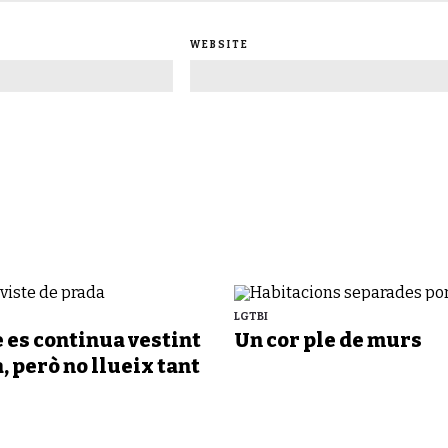
WEBSITE
LGTBI
e es continua vestint
Un cor ple de murs
, però no llueix tant