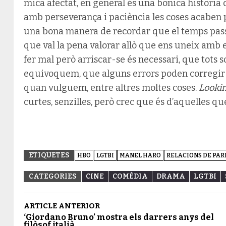
mica afectat, en general és una bonica històri
amb perseverança i paciència les coses acaben 
una bona manera de recordar que el temps passa
que val la pena valorar allò que ens uneix amb 
fer mal però arriscar-se és necessari, que tots
equivoquem, que alguns errors poden corregir
quan vulguem, entre altres moltes coses.
Looki
curtes, senzilles, però crec que és d’aquelles qu
ETIQUETES
HBO
LGTBI
MANEL HARO
RELACIONS DE PAR
CATEGORIES
CINE
COMÈDIA
DRAMA
LGTBI
ARTICLE ANTERIOR
‘Giordano Bruno’ mostra els darrers anys del
filòsof italià