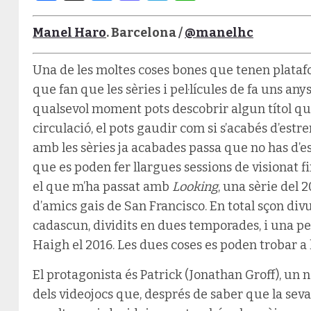
Manel Haro
. Barcelona /
@manelhc
Una de les moltes coses bones que tenen plataf
que fan que les sèries i pel·lícules de fa uns any
qualsevol moment pots descobrir algun títol que,
circulació, el pots gaudir com si s’acabés d’estre
amb les sèries ja acabades passa que no has d’e
que es poden fer llargues sessions de visionat fin
el que m’ha passat amb
Looking
, una sèrie del 
d’amics gais de San Francisco. En total sçon divu
cadascun, dividits en dues temporades, i una pel
Haigh el 2016. Les dues coses es poden trobar a
El protagonista és Patrick (Jonathan Groff), un 
dels videojocs que, després de saber que la seva