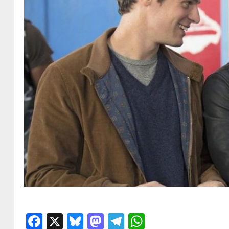
Facebook
X
Bluesky
Mastodon
Telegram
WhatsApp