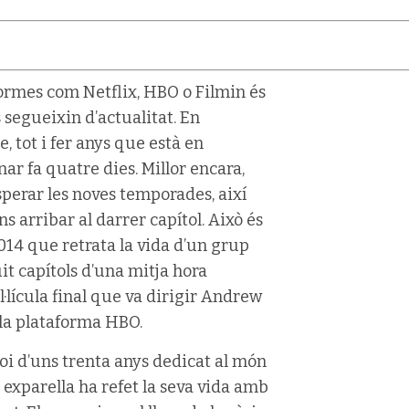
ormes com Netflix, HBO o Filmin és
s segueixin d’actualitat. En
 tot i fer anys que està en
nar fa quatre dies. Millor encara,
sperar les noves temporades, així
s arribar al darrer capítol. Això és
2014 que retrata la vida d’un grup
it capítols d’una mitja hora
·lícula final que va dirigir Andrew
 la plataforma HBO.
noi d’uns trenta anys dedicat al món
 exparella ha refet la seva vida amb