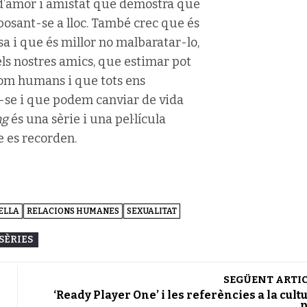
a d’amor i amistat que demostra que
posant-se a lloc. També crec que és
 i que és millor no malbaratar-lo,
els nostres amics, que estimar pot
 som humans i que tots ens
-se i que podem canviar de vida
ng
és una sèrie i una pel·lícula
e es recorden.
ELLA
RELACIONS HUMANES
SEXUALITAT
SÈRIES
SEGÜENT ARTI
‘Ready Player One’ i les referències a la cult
p