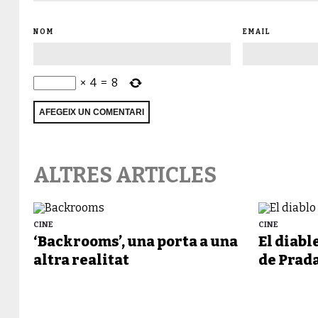
NOM
EMAIL
×
4
=
8
ALTRES ARTICLES
CINE
CINE
‘Backrooms’, una porta a una
El diabl
altra realitat
de Prada