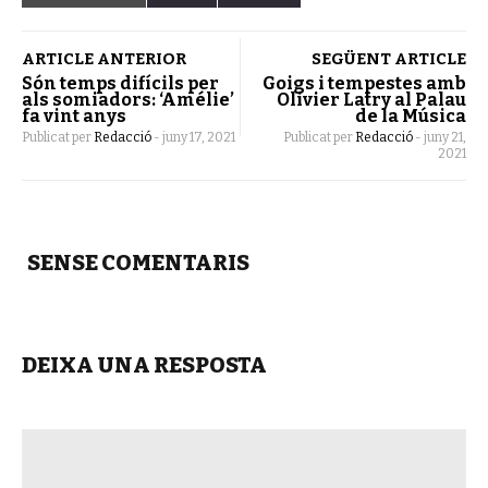
ARTICLE ANTERIOR
SEGÜENT ARTICLE
Són temps difícils per
Goigs i tempestes amb
als somiadors: ‘Amélie’
Olivier Latry al Palau
fa vint anys
de la Música
Publicat per
Redacció
-
juny 17, 2021
Publicat per
Redacció
-
juny 21,
2021
SENSE COMENTARIS
DEIXA UNA RESPOSTA