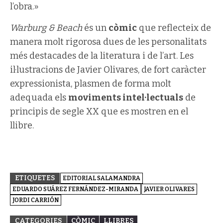
l’obra.»
Warburg & Beach
és un
còmic
que reflecteix de
manera molt rigorosa dues de les personalitats
més destacades de la literatura i de l’art. Les
il·lustracions de Javier Olivares, de fort caràcter
expressionista, plasmen de forma molt
adequada els
moviments intel·lectuals
de
principis de segle XX que es mostren en el
llibre.
ETIQUETES
EDITORIAL SALAMANDRA
EDUARDO SUÁREZ FERNÁNDEZ-MIRANDA
JAVIER OLIVARES
JORDI CARRIÓN
CATEGORIES
CÒMIC
LLIBRES