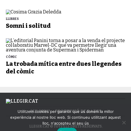
LLIBRES
Somni i solitud
CÒMIC
La trobada mítica entre dues llegendes
del còmic
QUI SOM?
PROTECCIÓ DE DADES
Utilitzem cookies per garantir que us donem la millor
experiència al nostre lloc web. Si continueu utilitzant aquest
lloc, n'accepteu el seu ús
LLEGIR.CAT © TOTS ELS DRETS RESERVATS.