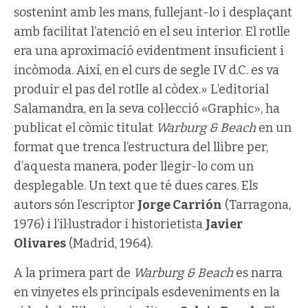
sostenint amb les mans, fullejant-lo i desplaçant
amb facilitat l’atenció en el seu interior. El rotlle
era una aproximació evidentment insuficient i
incòmoda. Així, en el curs de segle IV d.C. es va
produir el pas del rotlle al còdex.» L’editorial
Salamandra, en la seva col·lecció «Graphic», ha
publicat el còmic titulat
Warburg & Beach
en un
format que trenca l’estructura del llibre per,
d’aquesta manera, poder llegir-lo com un
desplegable. Un text que té dues cares. Els
autors són l’escriptor
Jorge Carrión
(Tarragona,
1976) i l’il·lustrador i historietista
Javier
Olivares
(Madrid, 1964).
A la primera part de
Warburg & Beach
es narra
en vinyetes els principals esdeveniments en la