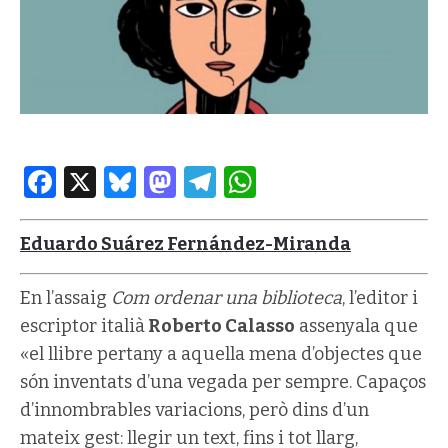
Facebook
X
Bluesky
Mastodon
Telegram
WhatsApp
Eduardo Suárez Fernández-Miranda
En l’assaig
Com ordenar una biblioteca
, l’editor i
escriptor italià
Roberto Calasso
assenyala que
«el llibre pertany a aquella mena d’objectes que
són inventats d’una vegada per sempre. Capaços
d’innombrables variacions, però dins d’un
mateix gest: llegir un text, fins i tot llarg,