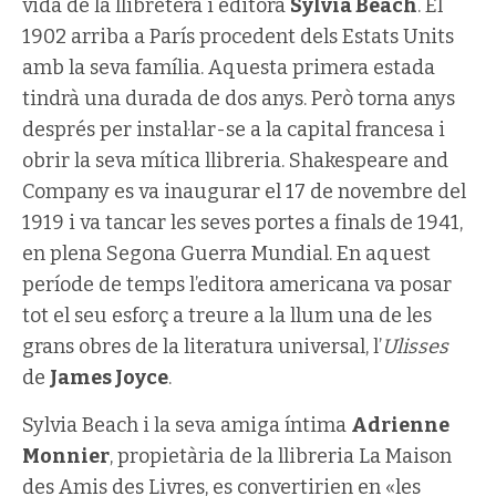
vida de la llibretera i editora
Sylvia Beach
. El
1902 arriba a París procedent dels Estats Units
amb la seva família. Aquesta primera estada
tindrà una durada de dos anys. Però torna anys
després per instal·lar-se a la capital francesa i
obrir la seva mítica llibreria. Shakespeare and
Company es va inaugurar el 17 de novembre del
1919 i va tancar les seves portes a finals de 1941,
en plena Segona Guerra Mundial. En aquest
període de temps l’editora americana va posar
tot el seu esforç a treure a la llum una de les
grans obres de la literatura universal, l’
Ulisses
de
James Joyce
.
Sylvia Beach i la seva amiga íntima
Adrienne
Monnier
, propietària de la llibreria La Maison
des Amis des Livres, es convertirien en «les