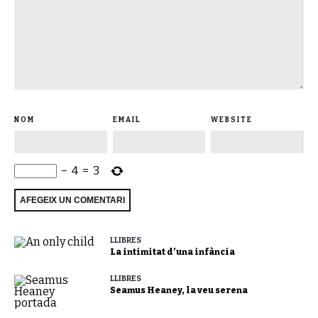
NOM
EMAIL
WEBSITE
−
4
=
3
LLIBRES
La intimitat d’una infància
LLIBRES
Seamus Heaney, la veu serena