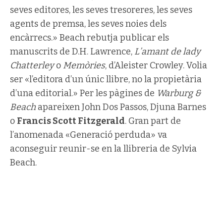
seves editores, les seves tresoreres, les seves
agents de premsa, les seves noies dels
encàrrecs.» Beach rebutja publicar els
manuscrits de D.H. Lawrence,
L’amant de lady
Chatterley
o
Memòries
, d’Aleister Crowley. Volia
ser «l’editora d’un únic llibre, no la propietària
d’una editorial.» Per les pàgines de
Warburg &
Beach
apareixen John Dos Passos, Djuna Barnes
o
Francis Scott Fitzgerald
. Gran part de
l’anomenada «Generació perduda» va
aconseguir reunir-se en la llibreria de Sylvia
Beach.