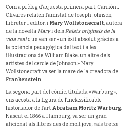
Com a pròleg d’aquesta primera part, Carrión i
Olivares relaten l’amistat de Joseph Johnson,
llibreter i editor, i
Mary Wollstonecraft
, autora
de la novel·la
Mary
i dels
Relats originals de la
vida real
que van ser «un èxit absolut gràcies a
la potència pedagògica del text i a les
il·lustracions de William Blake, un altre dels
artistes del cercle de Johnson.» Mary
Wollstonecraft va ser la mare de la creadora de
Frankenstein
.
La segona part del còmic, titulada «Warburg»,
ens acosta a la figura de l’inclassificable
historiador de l’art
Abraham Moritz Warburg
.
Nascut el 1866 a Hamburg, va ser un gran
aficionat als llibres des de molt jove, «als tretze