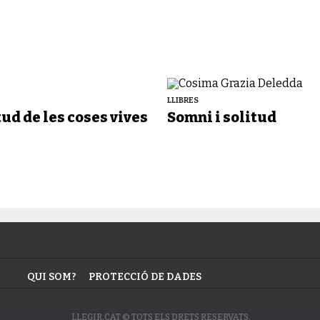
LLIBRES
tud de les coses vives
Somni i solitud
QUI SOM?
PROTECCIÓ DE DADES
LLEGIR.CAT © TOTS ELS DRETS RESERVATS.