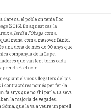
a Carena, el poble on tenia lloc
obaga
(2016). En aquest cas, la
areix a
Jardí a l’Obaga
com a
a qual mena, com a masover, l’Aniol,
ia és una dona de més de 90 anys que
única companyia de la Lupe,
uidadores que van fent torns cada
’aprendre’s el nom.
r, espiant els nous llogaters del pis
es i contraordres només per fer-la
m, fa anys que no s’hi parla. La seva
caben, la majoria de vegades,
 Sònia, que la va a veure un parell