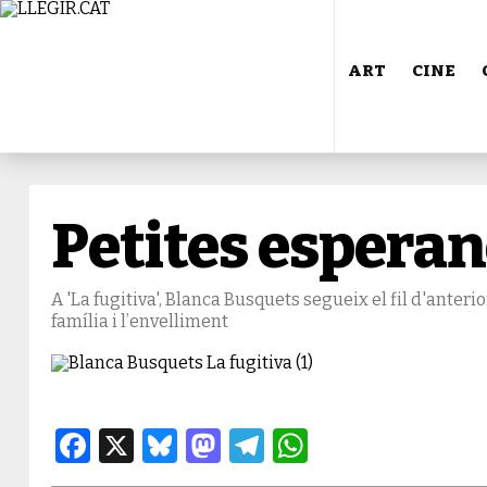
ART
CINE
Petites espera
A 'La fugitiva', Blanca Busquets segueix el fil d'anter
família i l’envelliment
Facebook
X
Bluesky
Mastodon
Telegram
WhatsApp