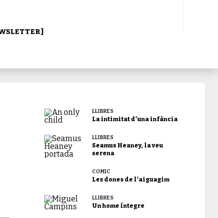
WSLETTER]
LLIBRES
La intimitat d’una infància
LLIBRES
Seamus Heaney, la veu
serena
CÒMIC
Les dones de l’aiguagim
LLIBRES
Un home íntegre