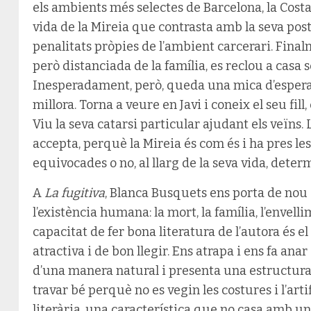
els ambients més selectes de Barcelona, la Costa
vida de la Mireia que contrasta amb la seva poste
penalitats pròpies de l’ambient carcerari. Final
però distanciada de la família, es reclou a casa 
Inesperadament, però, queda una mica d’esperanç
millora. Torna a veure en Javi i coneix el seu fill
Viu la seva catarsi particular ajudant els veïns. 
accepta, perquè la Mireia és com és i ha pres le
equivocades o no, al llarg de la seva vida, deter
A
La fugitiva
, Blanca Busquets ens porta de no
l’existència humana: la mort, la família, l’envel
capacitat de fer bona literatura de l’autora és el
atractiva i de bon llegir. Ens atrapa i ens fa an
d’una manera natural i presenta una estructura 
travar bé perquè no es vegin les costures i l’art
literària, una característica que no casa amb una