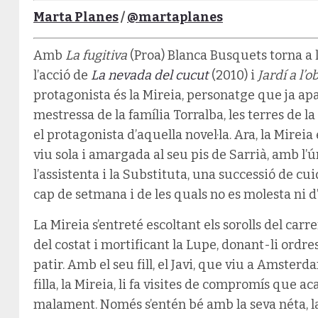
Marta Planes
/
@martaplanes
Amb
La fugitiva
(Proa) Blanca Busquets torna a l
l’acció de
La nevada del cucut
(2010) i
Jardí a l’
protagonista és la Mireia, personatge que ja ap
mestressa de la família Torralba, les terres de l
el protagonista d’aquella novel·la. Ara, la Mire
viu sola i amargada al seu pis de Sarrià, amb l’
l’assistenta i la Substituta, una successió de c
cap de setmana i de les quals no es molesta ni d
La Mireia s’entreté escoltant els sorolls del carre
del costat i mortificant la Lupe, donant-li ordr
patir. Amb el seu fill, el Javi, que viu a Amsterda
filla, la Mireia, li fa visites de compromís que a
malament. Només s’entén bé amb la seva néta, la