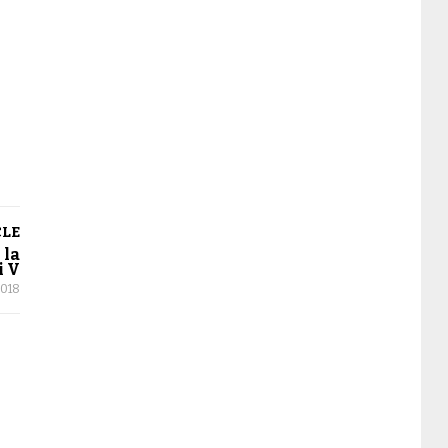
CLE
 la
i V
2018