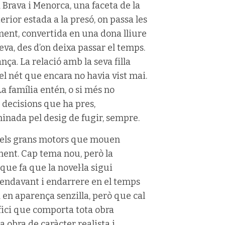
 Brava i Menorca, una faceta de la
rior estada a la presó, on passa les
ment, convertida en una dona lliure
seva, des d’on deixa passar el temps.
a. La relació amb la seva filla
, el nét que encara no havia vist mai.
La família entén, o si més no
s decisions que ha pres,
minada pel desig de fugir, sempre.
u els grans motors que mouen
liment. Cap tema nou, però la
 que fa que la novel·la sigui
ar endavant i endarrere en el temps
en aparença senzilla, però que cal
ifici que comporta tota obra
 obra de caràcter realista i