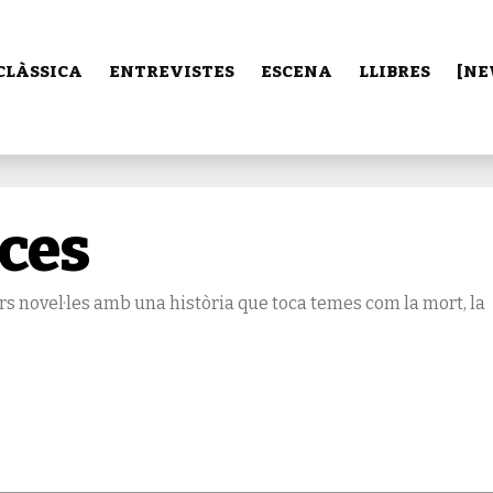
CLÀSSICA
ENTREVISTES
ESCENA
LLIBRES
[NE
nces
iors novel·les amb una història que toca temes com la mort, la