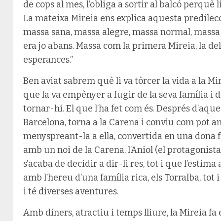
de cops al mes, l’obliga a sortir al balcó perquè l
La mateixa Mireia ens explica aquesta predilecci
massa sana, massa alegre, massa normal, massa
era jo abans. Massa com la primera Mireia, la del sol
esperances.”
Ben aviat sabrem què li va tòrcer la vida a la M
que la va empènyer a fugir de la seva família i 
tornar-hi. El que l’ha fet com és. Després d’aque
Barcelona, torna a la Carena i conviu com pot amb
menyspreant-la a ella, convertida en una dona f
amb un noi de la Carena, l’Aniol (el protagonist
s’acaba de decidir a dir-li res, tot i que l’estim
amb l’hereu d’una família rica, els Torralba, tot
i té diverses aventures.
Amb diners, atractiu i temps lliure, la Mireia fa