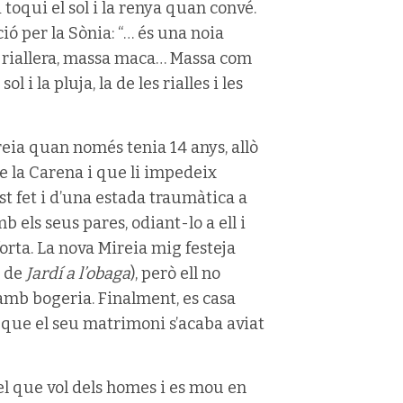
i toqui el sol i la renya quan convé.
ó per la Sònia: “… és una noia
 riallera, massa maca… Massa com
 i la pluja, la de les rialles i les
ireia quan només tenia 14 anys, allò
de la Carena i que li impedeix
st fet i d’una estada traumàtica a
 els seus pares, odiant-lo a ell i
orta. La nova Mireia mig festeja
a de
Jardí a l’obaga
), però ell no
a amb bogeria. Finalment, es casa
 i que el seu matrimoni s’acaba aviat
 el que vol dels homes i es mou en