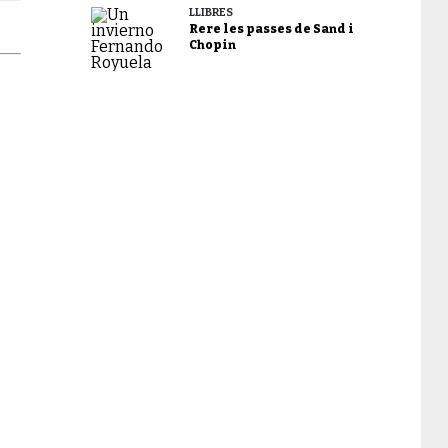
LLIBRES
Rere les passes de Sand i
Chopin