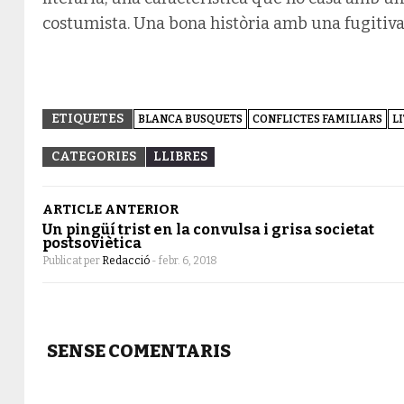
costumista. Una bona història amb una fugitiva 
ETIQUETES
BLANCA BUSQUETS
CONFLICTES FAMILIARS
L
CATEGORIES
LLIBRES
ARTICLE ANTERIOR
Un pingüí trist en la convulsa i grisa societat
postsoviètica
Publicat per
Redacció
-
febr. 6, 2018
SENSE COMENTARIS