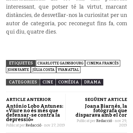
interessant, que potser té la virtut, marcant
distàncies, de desvetllar-nos la curiositat per un
autor de categoria, poc reconegut fins fa, com
qui diu, quatre dies.
ETIQUETES
CHARLOTTE GAINSBOURG
CINEMA FRANCÈS
JOHN FANTE
JÚLIA COSTA
YVAN ATTAL
CATEGORIES
CINE
COMÈDIA
DRAMA
ARTICLE ANTERIOR
SEGÜENT ARTICLE
António Lobo Antunes:
Joana Biarnés, la
«Viure no és més que
fotògrafa que
defensar-se contra la
disparava amb el cor
depressió»
Publicat per
Redacció
-
nov. 29,
Publicat per
Redacció
-
nov. 27, 2019
2019