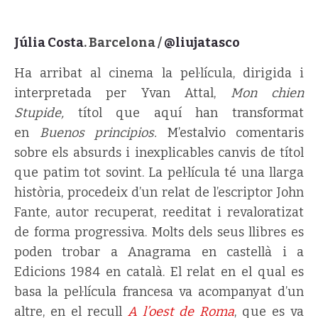
Júlia Costa
. Barcelona /
@liujatasco
Ha arribat al cinema la pel·lícula, dirigida i
interpretada per Yvan Attal,
Mon chien
Stupide,
títol que aquí han transformat
en
Buenos principios.
M’estalvio comentaris
sobre els absurds i inexplicables canvis de títol
que patim tot sovint. La pel·lícula té una llarga
història, procedeix d’un relat de l’escriptor John
Fante, autor recuperat, reeditat i revaloratizat
de forma progressiva. Molts dels seus llibres es
poden trobar a Anagrama en castellà i a
Edicions 1984 en català. El relat en el qual es
basa la pel·lícula francesa va acompanyat d’un
altre, en el recull
A l’oest de Roma
, que es va