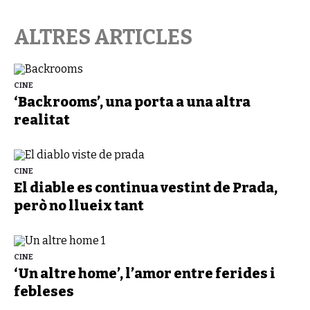
ALTRES ARTICLES
CINE
‘Backrooms’, una porta a una altra
realitat
CINE
El diable es continua vestint de Prada,
però no llueix tant
CINE
‘Un altre home’, l’amor entre ferides i
febleses