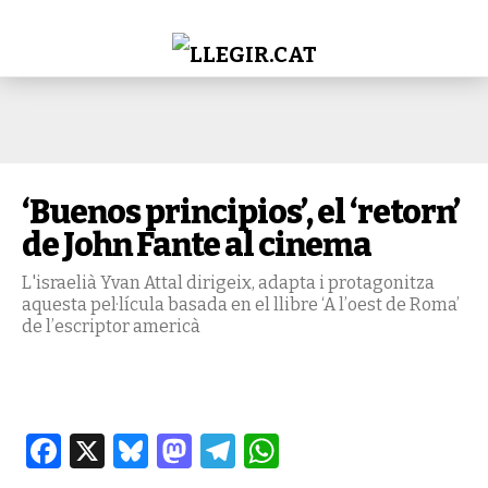
‘Buenos principios’, el ‘retorn’
de John Fante al cinema
L'israelià Yvan Attal dirigeix, adapta i protagonitza
aquesta pel·lícula basada en el llibre ‘A l’oest de Roma’
de l’escriptor americà
Facebook
X
Bluesky
Mastodon
Telegram
WhatsApp