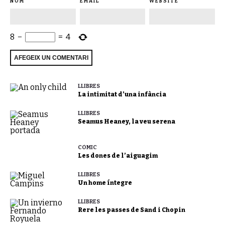
NOM
EMAIL
WEBSITE
8
−
=
4
LLIBRES
La intimitat d’una infància
LLIBRES
Seamus Heaney, la veu serena
CÒMIC
Les dones de l’aiguagim
LLIBRES
Un home íntegre
LLIBRES
Rere les passes de Sand i Chopin