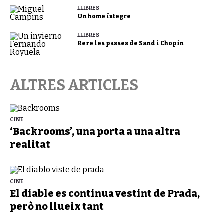
LLIBRES
Un home íntegre
LLIBRES
Rere les passes de Sand i Chopin
ALTRES ARTICLES
CINE
‘Backrooms’, una porta a una altra
realitat
CINE
El diable es continua vestint de Prada,
però no llueix tant