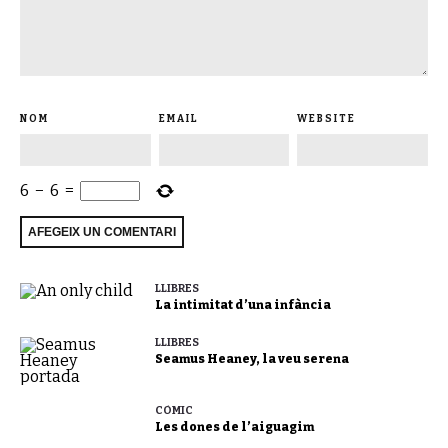
NOM
EMAIL
WEBSITE
6
−
6
=
LLIBRES
La intimitat d’una infància
LLIBRES
Seamus Heaney, la veu serena
CÒMIC
Les dones de l’aiguagim