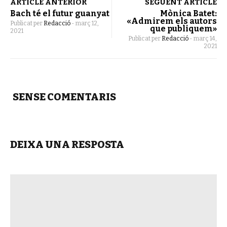
ARTICLE ANTERIOR
SEGÜENT ARTICLE
Bach té el futur guanyat
Mònica Batet:
«Admirem els autors
Publicat per
Redacció
-
març 12,
que publiquem»
2021
Publicat per
Redacció
-
març 14,
2021
SENSE COMENTARIS
DEIXA UNA RESPOSTA