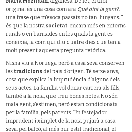
Maria Mozhdah
, afganesa. De fet, el títol
original és una cosa com ara
Què dirà la gent?
,
una frase que m’evoca passats no tan llunyans. I
és que la nostra
societat
, encara més en entorns
rurals o en barriades en les quals la gent es
coneixia, fa com qui diu quatre dies que tenia
molt present aquesta pregunta retòrica.
Nisha viu a Noruega però a casa seva conserven
les
tradicions
del país d’origen. Té setze anys,
cosa que explica la imprudència d’alguns dels
seus actes. La família vol donar carrera als fills,
també a la noia, que treu bones notes. No són
mala gent, s’estimen, però estan condicionats
per la família, pels parents. Un festejador
imprudent i ximplet de la noia pujarà a casa
seva, pel balcó, al més pur estil tradicional, el