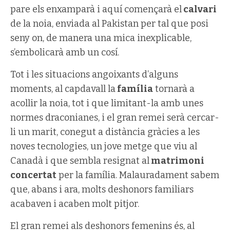
pare els enxamparà i aquí començarà el
calvari
de la noia, enviada al Pakistan per tal que posi
seny on, de manera una mica inexplicable,
s’embolicarà amb un cosí.
Tot i les situacions angoixants d’alguns
moments, al capdavall la
família
tornarà a
acollir la noia, tot i que limitant-la amb unes
normes draconianes, i el gran remei serà cercar-
li un marit, conegut a distància gràcies a les
noves tecnologies, un jove metge que viu al
Canadà i que sembla resignat al
matrimoni
concertat
per la família. Malauradament sabem
que, abans i ara, molts deshonors familiars
acabaven i acaben molt pitjor.
El gran remei als deshonors femenins és, al