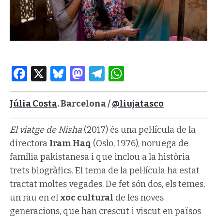
Facebook
X
Bluesky
Mastodon
Telegram
WhatsApp
Júlia Costa
. Barcelona /
@liujatasco
El viatge de Nisha
(2017) és
una pel·lícula de la
directora
Iram Haq
(Oslo, 1976), noruega de
família pakistanesa i que inclou a la història
trets biogràfics. El tema de la pel·lícula ha estat
tractat moltes vegades. De fet són dos, els temes,
un rau en el
xoc cultural
de les noves
generacions, que han crescut i viscut en països