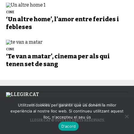
CINE
‘Un altre home’, l’amor entre ferides i
febleses
CINE
‘Te van a matar’, cinema per als qui
tenen set de sang
QUI SOM?
PROTECCIÓ DE DADES
Utilitzem cookies per garantir que us donem la millor
experiència al nostre lloc web. Si continueu utilitzant aquest
lloc, n'accepteu el seu ús
LLEGIR.CAT © TOTS ELS DRETS RESERVATS.
D'acord