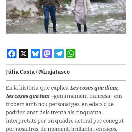
Facebook
X
Bluesky
Mastodon
Telegram
WhatsApp
Júlia Costa
/
@liujatasco
En la història que explica
Les coses que diem,
les coses que fem
–
genuïnament francesa- ens
trobem amb nou personatges, en edats que
podrien anar dels trenta als cinquanta,
interpretats per un quadre actoral poc conegut
per nosaltres, de moment, brillants i eficaços,