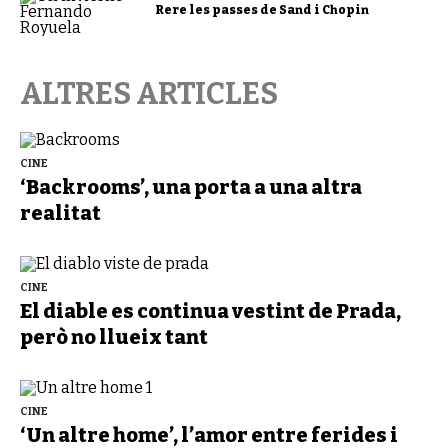
Rere les passes de Sand i Chopin
ALTRES ARTICLES
CINE
‘Backrooms’, una porta a una altra
realitat
CINE
El diable es continua vestint de Prada,
però no llueix tant
CINE
‘Un altre home’, l’amor entre ferides i