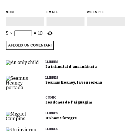
NOM
EMAIL
WEBSITE
5
×
=
10
LLIBRES
La intimitat d’una infància
LLIBRES
Seamus Heaney, la veu serena
CÒMIC
Les dones de l’aiguagim
LLIBRES
Un home íntegre
LLIBRES