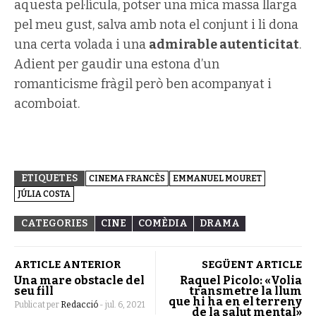
aquesta pel·lícula, potser una mica massa llarga
pel meu gust, salva amb nota el conjunt i li dona
una certa volada i una
admirable autenticitat
.
Adient per gaudir una estona d’un
romanticisme fràgil però ben acompanyat i
acomboiat.
ETIQUETES
CINEMA FRANCÈS
EMMANUEL MOURET
JÚLIA COSTA
CATEGORIES
CINE
COMÈDIA
DRAMA
ARTICLE ANTERIOR
SEGÜENT ARTICLE
Una mare obstacle del
Raquel Picolo: «Volia
seu fill
transmetre la llum
que hi ha en el terreny
Publicat per
Redacció
-
jul. 6, 2021
de la salut mental»