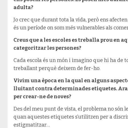
adulta?
Jo crec que durant tota la vida, però ens afecten
és un període on som més vulnerables als comen
Creus que a les escoles es treballa prou en aq
categoritzar les persones?
Cada escola és un món i imagino que hi ha de t
treballant perquè deixem de fer-ho.
Vivim una època en la qual en alguns aspecte
lluitant contra determinades etiquetes. Ara b
per crear-ne de noves?
Des del meu punt de vista, el problema no són le
quan aquestes etiquetes s’utilitzen per a discrim
estigmatitzar…