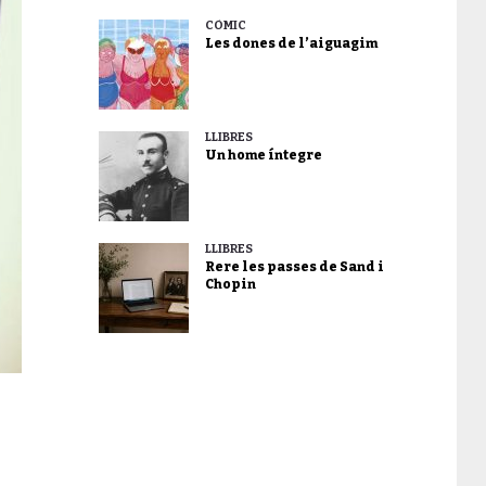
CÒMIC
Les dones de l’aiguagim
LLIBRES
Un home íntegre
LLIBRES
Rere les passes de Sand i
Chopin