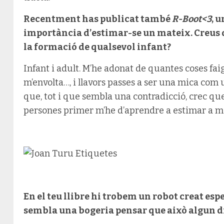
Recentment has publicat també
R-Boot<3
, 
importància d’estimar-se un mateix. Creus 
la formació de qualsevol infant?
Infant i adult. M’he adonat de quantes coses fai
m’envolta…, i llavors passes a ser una mica com un
que, tot i que sembla una contradicció, crec que
persones primer m’he d’aprendre a estimar a mi
En el teu llibre hi trobem un robot creat es
sembla una bogeria pensar que això algun d