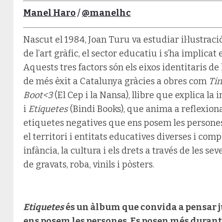
Manel Haro
/
@manelhc
Nascut el 1984, Joan Turu va estudiar il·lustrac
de l’art gràfic, el sector educatiu i s’ha implica
Aquests tres factors són els eixos identitaris de l
de més èxit a Catalunya gràcies a obres com
Tin
Boot<3
(El Cep i la Nansa), llibre que explica l
i
Etiquetes
(Bindi Books), que anima a reflexionar
etiquetes negatives que ens posem les persones.
el territori i entitats educatives diverses i com
infància, la cultura i els drets a través de les se
de gravats, roba, vinils i pòsters.
Etiquetes
és un àlbum que convida a pensar j
ens posem les persones. Es posen més durant 