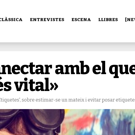
CLÀSSICA
ENTREVISTES
ESCENA
LLIBRES
[NE
nnectar amb el qu
s vital»
 'Etiquetes', sobre estimar-se un mateix i evitar posar etiquete