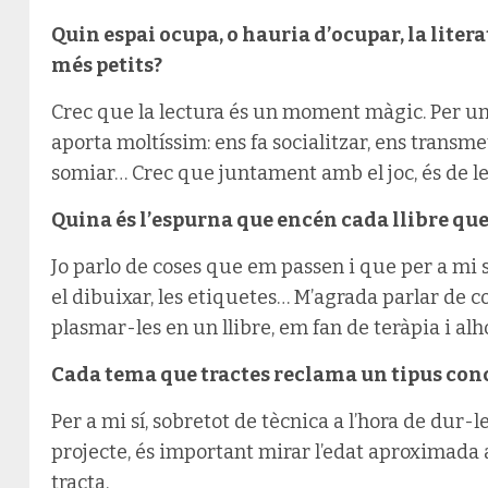
Quin espai ocupa, o hauria d’ocupar, la liter
més petits?
Crec que la lectura és un moment màgic. Per un c
aporta moltíssim: ens fa socialitzar, ens transme
somiar… Crec que juntament amb el joc, és de l
Quina és l’espurna que encén cada llibre que
Jo parlo de coses que em passen i que per a mi s
el dibuixar, les etiquetes… M’agrada parlar de c
plasmar-les en un llibre, em fan de teràpia i alh
Cada tema que tractes reclama un tipus concr
Per a mi sí, sobretot de tècnica a l’hora de dur
projecte, és important mirar l’edat aproximada a
tracta.