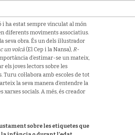
ió i ha estat sempre vinculat al món
t en diferents moviments associatius.
a seva obra. És un dels il·lustrador
c un volcà
(El Cep i la Nansa),
R-
a importància d’estimar-se un mateix,
 els joves lectors sobre les
 Turu col·labora amb escoles de tot
parteix la seva manera d’entendre la
ves xarxes socials. A més, és creador
ustament sobre les etiquetes que
la infància o durant l’edat