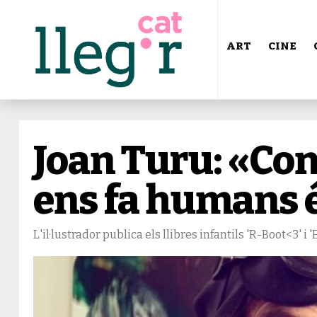
ART
CINE
Joan Turu: «Co
ens fa humans é
L'il·lustrador publica els llibres infantils 'R-Boot<3' i