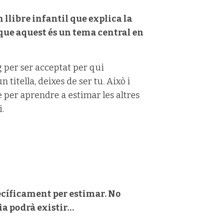
un llibre infantil que explica la
que aquest és un tema central en
g per ser acceptat per qui
 titella, deixes de ser tu. Això i
 per aprendre a estimar les altres
.
pecíficament per estimar. No
ia podrà existir…