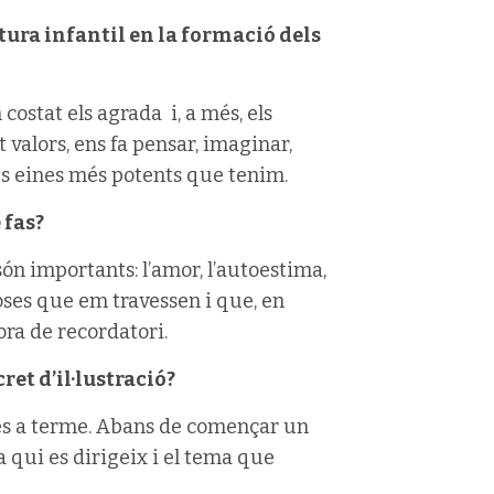
atura infantil en la formació dels
ostat els agrada i, a més, els
t valors, ens fa pensar, imaginar,
es eines més potents que tenim.
 fas?
ón importants: l’amor, l’autoestima,
oses que em travessen i que, en
ora de recordatori.
et d’il·lustració?
-les a terme. Abans de començar un
 qui es dirigeix i el tema que