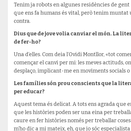
Tenim ja robots en algunes residències de gen
que ens fa humans és vital, però tenim muntat 
contra.
Dius que de jove volia canviar el món. La lit
de fer-ho?
Una d’elles. Com deia l’Ovidi Montllor, «tot com
començar el canvi per mi: les meves actituds, 
desplaço, implicant-me en moviments socials o a 
Les famílies són prou conscients que la lite
per educar?
Aquest tema és delicat. A tots ens agrada que ens
que les històries poden ser una eina per treball
caure en fer històries només per treballar coses 
m’ho dic a mi mateix, eh, que jo sóc especialista