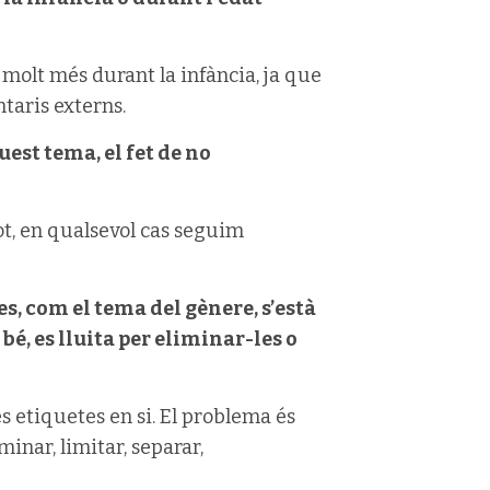
 molt més durant la infància, ja que
taris externs.
uest tema, el fet de no
ot, en qualsevol cas seguim
s, com el tema del gènere, s’està
é, es lluita per eliminar-les o
s etiquetes en si. El problema és
inar, limitar, separar,