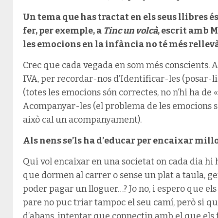
Un tema que has tractat en els seus llibres és
fer, per exemple, a
Tinc un volcà
, escrit amb M
les emocions en la infància no té més rellev
Crec que cada vegada en som més conscients. A 
IVA, per recordar-nos d’Identificar-les (posar-l
(totes les emocions són correctes, no n’hi ha de 
Acompanyar-les (el problema de les emocions so
això cal un acompanyament).
Als nens se’ls ha d’educar per encaixar millo
Qui vol encaixar en una societat on cada dia hi
que dormen al carrer o sense un plat a taula, ge
poder pagar un lloguer…? Jo no, i espero que el
pare no puc triar tampoc el seu camí, però si qu
d’abans, intentar que connectin amb el que el