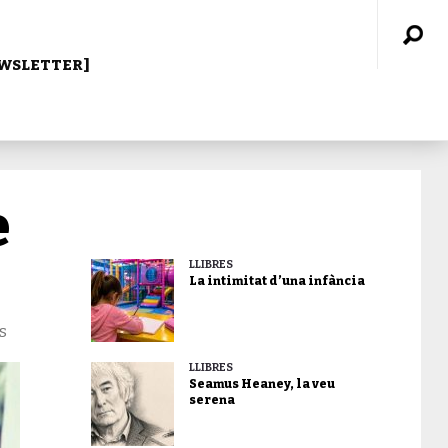
WSLETTER]
e
LLIBRES
La intimitat d’una infància
s
LLIBRES
Seamus Heaney, la veu
serena