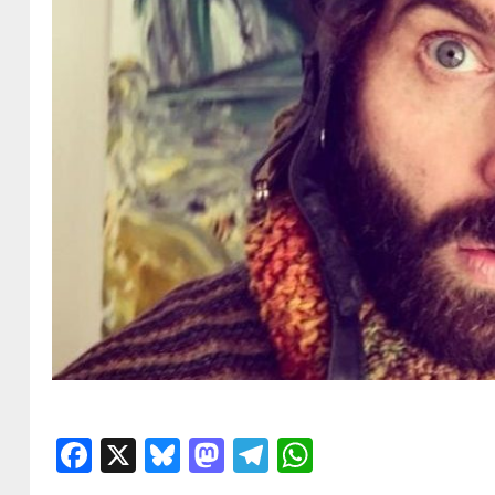
Facebook
X
Bluesky
Mastodon
Telegram
WhatsApp