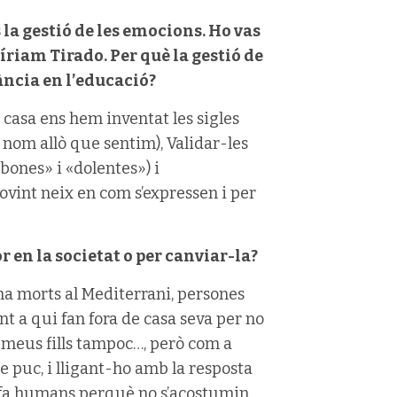
 la gestió de les emocions. Ho vas
íriam Tirado. Per què la gestió de
ància en l’educació?
casa ens hem inventat les sigles
i nom allò que sentim), Validar-les
«bones» i «dolentes») i
vint neix en com s’expressen i per
r en la societat o per canviar-la?
 ha morts al Mediterrani, persones
nt a qui fan fora de casa seva per no
s meus fills tampoc…, però com a
e puc, i lligant-ho amb la resposta
s fa humans perquè no s’acostumin