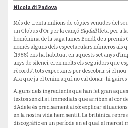
Nicola di Padova
Més de trenta milions de còpies venudes del s
un Globus d’Or per la cançó
Skyfall
(feta per a l
homònima de la saga James Bond), deu premis
només alguns dels espectaculars números als qu
(1988) ens ha habituat en aquests set anys d’im
anys de silenci, eren molts els seguidors que es
rècords”, tots expectants per descobrir si el nou d
Ara que ja el tenim aquí, no cal donar-hi gaires v
Alguns dels ingredients que han fet gran aques
textos senzills i immediats que arriben al cor de 
d’Adele és precisament això: explicar situacion
en la nostra vida hem sentit. La britànica repre
discogràfic en un període en el qual el mercat m