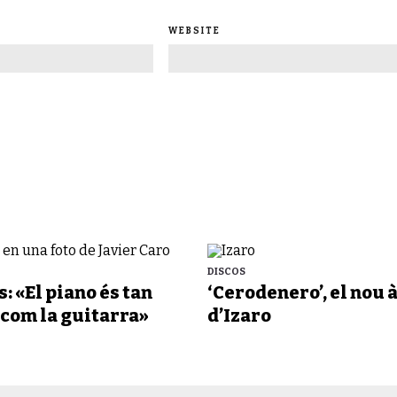
WEBSITE
DISCOS
: «El piano és tan
‘Cerodenero’, el nou
 com la guitarra»
d’Izaro