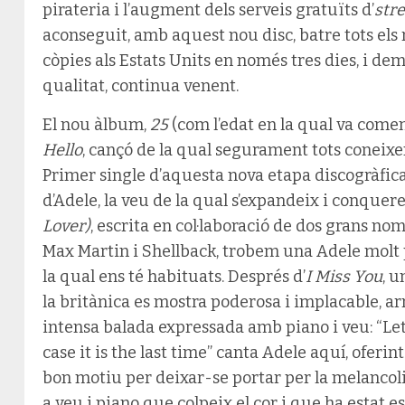
pirateria i l’augment dels serveis gratuïts d’
str
aconseguit, amb aquest nou disc, batre tots els
còpies als Estats Units en només tres dies, i dem
qualitat, continua venent.
El nou àlbum,
25
(com l’edat en la qual va començ
Hello
, cançó de la qual segurament tots coneixem, 
Primer single d’aquesta nova etapa discogràfica, 
d’Adele, la veu de la qual s’expandeix i conquer
Lover)
, escrita en col·laboració de dos grans n
Max Martin i Shellback, trobem una Adele molt po
la qual ens té habituats. Després d’
I Miss You
, u
la britànica es mostra poderosa i implacable, a
intensa balada expressada amb piano i veu: “Let
case it is the last time” canta Adele aquí, oferin
bon motiu per deixar-se portar per la melancol
a veu i piano que colpeix el cor i que ha estat 