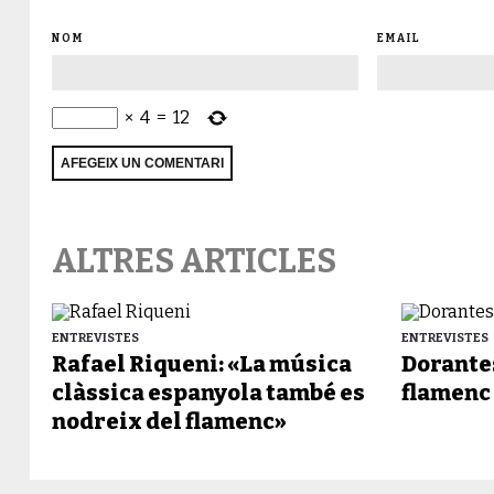
NOM
EMAIL
×
4
=
12
ALTRES ARTICLES
ENTREVISTES
ENTREVISTES
Rafael Riqueni: «La música
Dorantes
clàssica espanyola també es
flamenc
nodreix del flamenc»