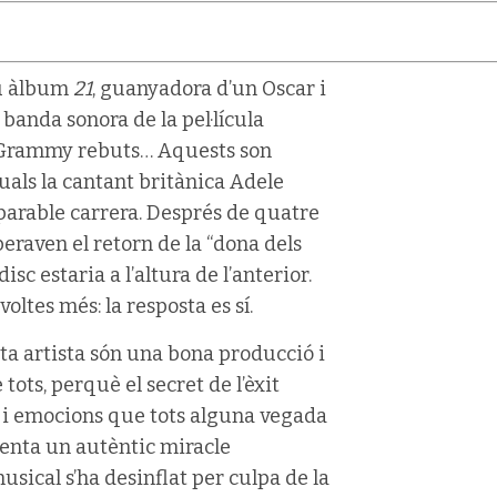
eu àlbum
21
, guanyadora d’un Oscar i
a banda sonora de la pel·lícula
 Grammy rebuts… Aquests son
als la cantant britànica Adele
parable carrera. Després de quatre
peraven el retorn de la “dona dels
isc estaria a l’altura de l’anterior.
oltes més: la resposta es sí.
ta artista són una bona producció i
tots, perquè el secret de l’èxit
s i emocions que tots alguna vegada
senta un autèntic miracle
usical s’ha desinflat per culpa de la