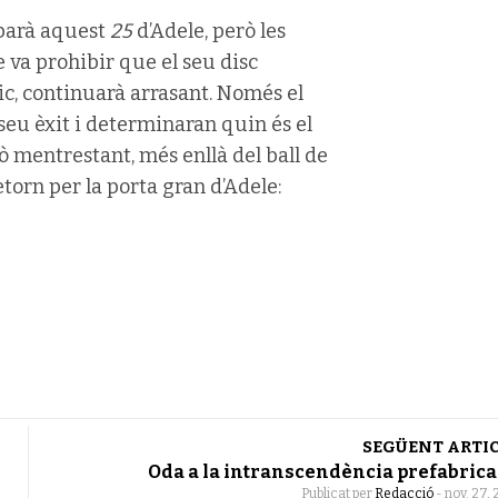
ibarà aquest
25
d’Adele, però les
 va prohibir que el seu disc
c, continuarà arrasant. Només el
 seu èxit i determinaran quin és el
rò mentrestant, més enllà del ball de
etorn per la porta gran d’Adele:
SEGÜENT ARTI
Oda a la intranscendència prefabric
Publicat per
Redacció
-
nov. 27, 