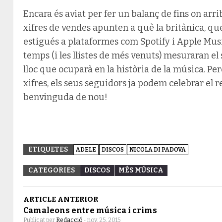
Encara és aviat per fer un balanç de fins on arr
xifres de vendes apunten a què la britànica, que
estigués a plataformes com Spotify i Apple Musi
temps (i les llistes de més venuts) mesuraran el
lloc que ocuparà en la història de la música. Pe
xifres, els seus seguidors ja podem celebrar el r
benvinguda de nou!
ETIQUETES
ADELE
DISCOS
NICOLA DI PADOVA
CATEGORIES
DISCOS
MÉS MÚSICA
ARTICLE ANTERIOR
Camaleons entre música i crims
Publicat per
Redacció
-
nov. 25, 2015