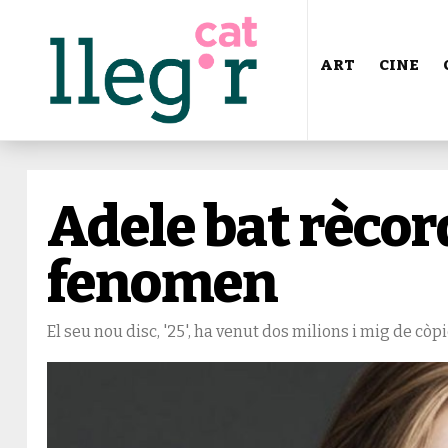
ART
CINE
Adele bat rècord
fenomen
El seu nou disc, '25', ha venut dos milions i mig de còp