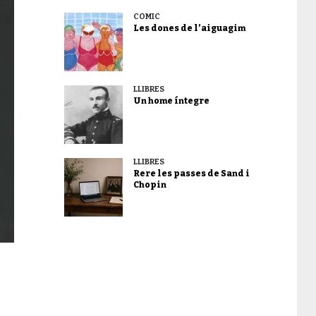
CÒMIC
Les dones de l’aiguagim
LLIBRES
Un home íntegre
LLIBRES
Rere les passes de Sand i
Chopin