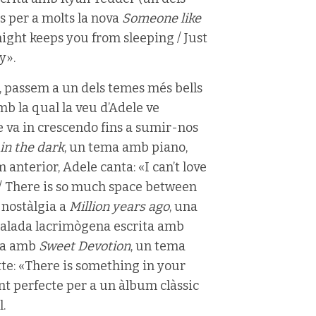
s per a molts la nova
Someone like
ight keeps you from sleeping / Just
y».
, passem a un dels temes més bells
mb la qual la veu d’Adele ve
 va in crescendo fins a sumir-nos
in the dark
, un tema amb piano,
anterior, Adele canta: «I can’t love
rt / There is so much space between
 nostàlgia a
Million years ago
, una
 balada lacrimògena escrita amb
nca amb
Sweet Devotion
, un tema
tte: «There is something in your
nt perfecte per a un àlbum clàssic
.