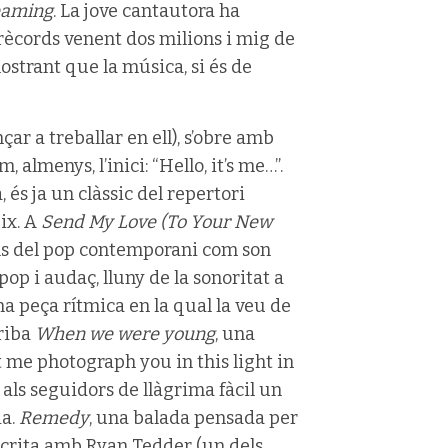
eaming
. La jove cantautora ha
 rècords venent dos milions i mig de
ostrant que la música, si és de
ar a treballar en ell), s’obre amb
almenys, l’inici: “Hello, it’s me…”.
és ja un clàssic del repertori
eix. A
Send My Love (To Your New
oms del pop contemporani com son
p i audaç, lluny de la sonoritat a
na peça rítmica en la qual la veu de
rriba
When we were young
, una
 me photograph you in this light in
t als seguidors de llàgrima fàcil un
ia.
Remedy
, una balada pensada per
escrita amb Ryan Tedder (un dels