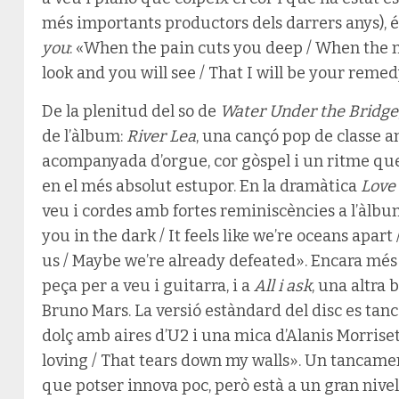
més importants productors dels darrers anys), é
you
: «When the pain cuts you deep / When the n
look and you will see / That I will be your remed
De la plenitud del so de
Water Under the Bridge
de l’àlbum:
River Lea
, una cançó pop de classe a
acompanyada d’orgue, cor gòspel i un ritme que
en el més absolut estupor. En la dramàtica
Love 
veu i cordes amb fortes reminiscències a l’àlbum 
you in the dark / It feels like we’re oceans apa
us / Maybe we’re already defeated». Encara més
peça per a veu i guitarra, i a
All i ask
, una altra
Bruno Mars. La versió estàndard del disc es ta
dolç amb aires d’U2 i una mica d’Alanis Morrise
loving / That tears down my walls». Un tancame
que potser innova poc, però està a un gran nivell