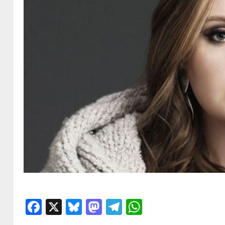
Facebook
X
Bluesky
Mastodon
Telegram
WhatsApp