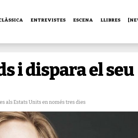
CLÀSSICA
ENTREVISTES
ESCENA
LLIBRES
[NE
s i dispara el seu
ies als Estats Units en només tres dies