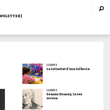
WSLETTER]
LLIBRES
La intimitat d’una infància
LLIBRES
Seamus Heaney, la veu
serena