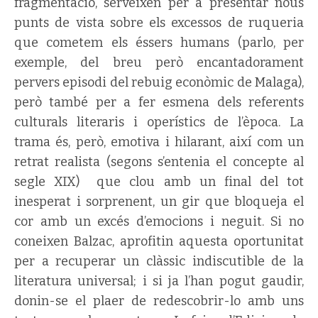
fragmentació, serveixen per a presentar nous
punts de vista sobre els excessos de ruqueria
que cometem els éssers humans (parlo, per
exemple, del breu però encantadorament
pervers episodi del rebuig econòmic de Malaga),
però també per a fer esmena dels referents
culturals literaris i operístics de l’època. La
trama és, però, emotiva i hilarant, així com un
retrat realista (segons s’entenia el concepte al
segle XIX) que clou amb un final del tot
inesperat i sorprenent, un gir que bloqueja el
cor amb un excés d’emocions i neguit. Si no
coneixen Balzac, aprofitin aquesta oportunitat
per a recuperar un clàssic indiscutible de la
literatura universal; i si ja l’han pogut gaudir,
donin-se el plaer de redescobrir-lo amb uns