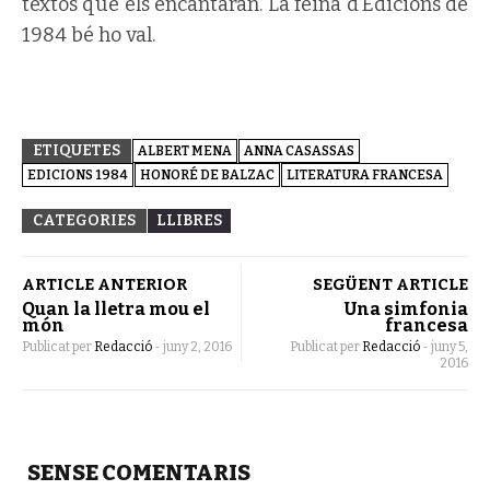
textos que els encantaran. La feina d’Edicions de
1984 bé ho val.
ETIQUETES
ALBERT MENA
ANNA CASASSAS
EDICIONS 1984
HONORÉ DE BALZAC
LITERATURA FRANCESA
CATEGORIES
LLIBRES
ARTICLE ANTERIOR
SEGÜENT ARTICLE
Quan la lletra mou el
Una simfonia
món
francesa
Publicat per
Redacció
-
juny 2, 2016
Publicat per
Redacció
-
juny 5,
2016
SENSE COMENTARIS