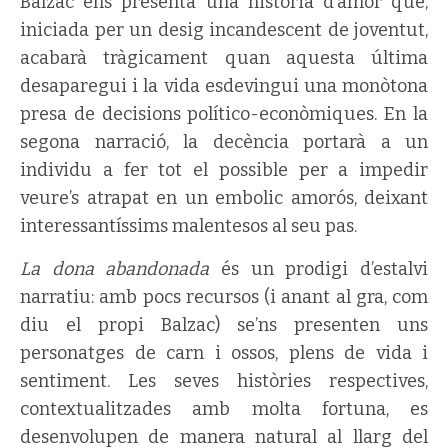
Balzac ens presenta una història d’amor que,
iniciada per un desig incandescent de joventut,
acabarà tràgicament quan aquesta última
desaparegui i la vida esdevingui una monòtona
presa de decisions político-econòmiques. En la
segona narració, la decència portarà a un
individu a fer tot el possible per a impedir
veure’s atrapat en un embolic amorós, deixant
interessantíssims malentesos al seu pas.
La dona abandonada
és un prodigi d’estalvi
narratiu: amb pocs recursos (i anant al gra, com
diu el propi Balzac) se’ns presenten uns
personatges de carn i ossos, plens de vida i
sentiment. Les seves històries respectives,
contextualitzades amb molta fortuna, es
desenvolupen de manera natural al llarg del