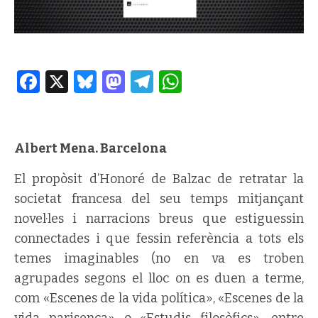
Facebook
X
Bluesky
Mastodon
Telegram
WhatsApp
Albert Mena. Barcelona
El propòsit d’Honoré de Balzac de retratar la
societat francesa del seu temps mitjançant
novel·les i narracions breus que estiguessin
connectades i que fessin referència a tots els
temes imaginables (no en va es troben
agrupades segons el lloc on es duen a terme,
com «Escenes de la vida política», «Escenes de la
vida parisenca» o «Estudis filosòfics», entre