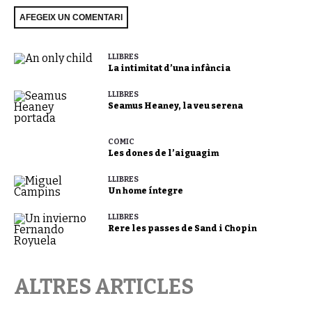
LLIBRES
La intimitat d’una infància
LLIBRES
Seamus Heaney, la veu serena
CÒMIC
Les dones de l’aiguagim
LLIBRES
Un home íntegre
LLIBRES
Rere les passes de Sand i Chopin
ALTRES ARTICLES