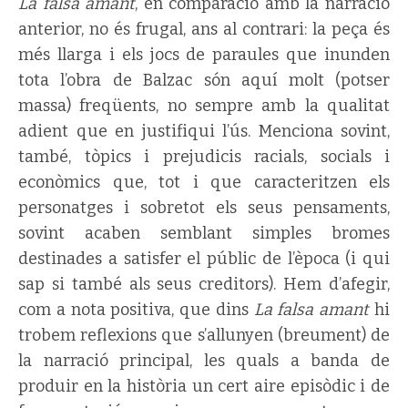
La falsa amant
, en comparació amb la narració
anterior, no és frugal, ans al contrari: la peça és
més llarga i els jocs de paraules que inunden
tota l’obra de Balzac són aquí molt (potser
massa) freqüents, no sempre amb la qualitat
adient que en justifiqui l’ús. Menciona sovint,
també, tòpics i prejudicis racials, socials i
econòmics que, tot i que caracteritzen els
personatges i sobretot els seus pensaments,
sovint acaben semblant simples bromes
destinades a satisfer el públic de l’època (i qui
sap si també als seus creditors). Hem d’afegir,
com a nota positiva, que dins
La falsa amant
hi
trobem reflexions que s’allunyen (breument) de
la narració principal, les quals a banda de
produir en la història un cert aire episòdic i de