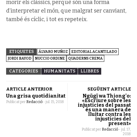
morir els clàssics, perquè són una forma
d’interpretar el món, que malgrat ser canviant,
també és cíclic, i tot es repeteix.
ETIQUETES
ÁLVARO MUÑOZ
EDITORIAL ACANTILADO
JORDI BAYOD
NUCCIO ORDINE
QUADERNS CREMA
CATEGORIES
HUMANITATS
LLIBRES
ARTICLE ANTERIOR
SEGÜENT ARTICLE
Una grisa quotidianitat
Ngũgĩ wa Thiong’o:
«Escriure sobre les
Publicat per
Redacció
-
jul. 15, 2018
injustícies del passat
és una manera de
lluitar contra les
injustícies del
present»
Publicat per
Redacció
-
jul. 17,
2018