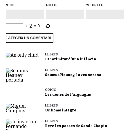
NOM
EMAIL
WEBSITE
+
2
=
7
LLIBRES
La intimitat d’una infància
LLIBRES
Seamus Heaney, la veu serena
CÒMIC
Les dones de l’aiguagim
LLIBRES
Un home íntegre
LLIBRES
Rere les passes de Sand i Chopin