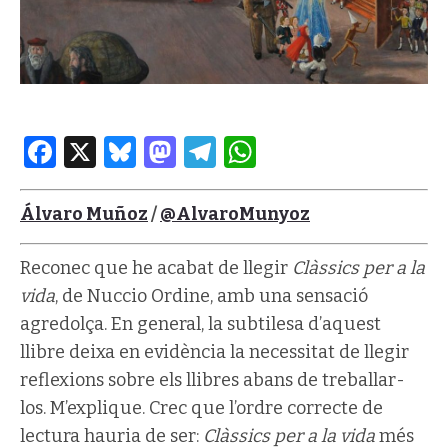
Facebook
X
Bluesky
Mastodon
Telegram
WhatsApp
Álvaro Muñoz
/
@AlvaroMunyoz
Reconec que he acabat de llegir
Clàssics per a la
vida
, de Nuccio Ordine, amb una sensació
agredolça. En general, la subtilesa d’aquest
llibre deixa en evidència la necessitat de llegir
reflexions sobre els llibres abans de treballar-
los. M’explique. Crec que l’ordre correcte de
lectura hauria de ser:
Clàssics per a la vida
més