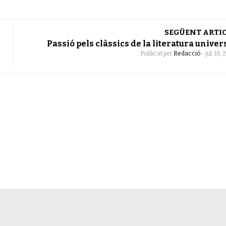
SEGÜENT ARTI
Passió pels clàssics de la literatura univer
Publicat per
Redacció
-
jul. 16,