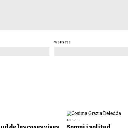
WEBSITE
LLIBRES
tud de les coses vives
Somni i solitud