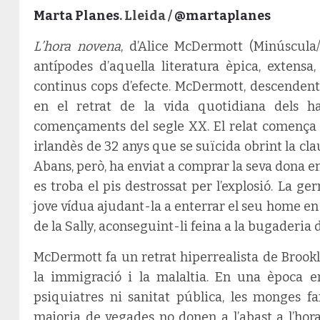
Marta Planes
. Lleida /
@martaplanes
L’hora novena
, d’Alice McDermott (Minúscula/
antípodes d’aquella literatura èpica, extensa
continus cops d’efecte. McDermott, descendent
en el retrat de la vida quotidiana dels h
començaments del segle XX. El relat comença
irlandès de 32 anys que se suïcida obrint la cla
Abans, però, ha enviat a comprar la seva dona 
es troba el pis destrossat per l’explosió. La g
jove vídua ajudant-la a enterrar el seu home en
de la Sally, aconseguint-li feina a la bugaderia 
McDermott fa un retrat hiperrealista de Brookl
la immigració i la malaltia. En una època en
psiquiatres ni sanitat pública, les monges f
majoria de vegades no donen a l’abast a l’hor