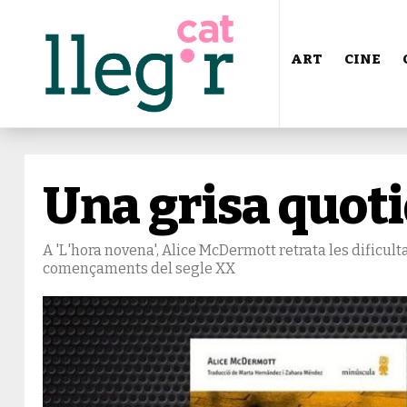
ART
CINE
Una grisa quoti
A 'L'hora novena', Alice McDermott retrata les dificult
començaments del segle XX