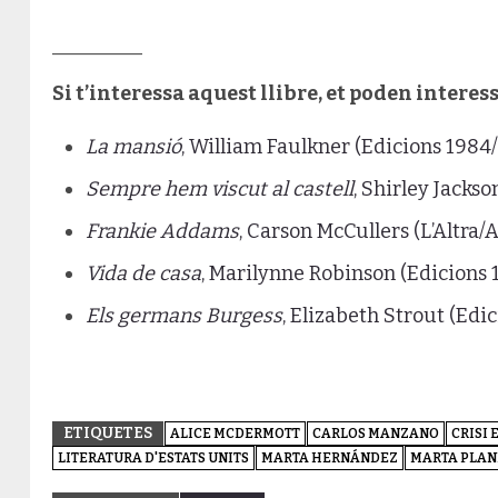
_________
Si t’interessa aquest llibre, et poden interes
La mansió
, William Faulkner (Edicions 1984/
Sempre hem viscut al castell
, Shirley Jackso
Frankie Addams
, Carson McCullers (L’Altra/A
Vida de casa
, Marilynne Robinson (Edicions
Els germans Burgess
, Elizabeth Strout (Edi
ETIQUETES
ALICE MCDERMOTT
CARLOS MANZANO
CRISI 
LITERATURA D'ESTATS UNITS
MARTA HERNÁNDEZ
MARTA PLAN