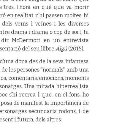
s tres, l’hora en què que va morir
rò en realitat n’hi passen moltes: hi
a dels veïns i veïnes i les diverses
ntre drama i drama o cop de sort, hi
va dir McDermott en un entrevista
entació del seu llibre
Algú
(2015).
 d’una dona des de la seva infantesa
ia de les persones “normals”, amb una
estos, comentaris, emocions, moments
rsonatges. Una mirada hiperrealista
c s’hi recrea i que, en el fons, ho
 posa de manifest la importància de
ersonatges secundaris rodons, i de
ent i futura, dels altres.