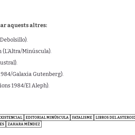
sar aquests altres:
Debolsillo).
n (L’Altra/Minúscula).
ustral).
 1984/Galaxia Gutenberg).
cions 1984/El Aleph).
EXISTENCIAL
EDITORIAL MINÚSCULA
FATALISME
LIBROS DEL ASTEROI
ES
ZAHARA MÉNDEZ