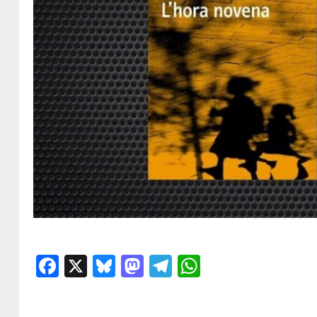
Facebook
X
Bluesky
Mastodon
Telegram
WhatsApp