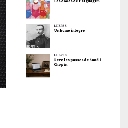
Les dones de l’aiguagim
LLIBRES
Un home íntegre
LLIBRES
Rere les passes de Sand i
Chopin