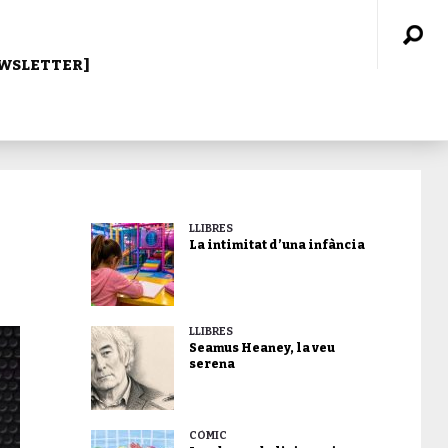
WSLETTER]
LLIBRES
La intimitat d’una infància
LLIBRES
Seamus Heaney, la veu
serena
CÒMIC