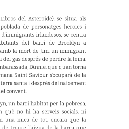
Libros del Asteroide), se situa als
, poblada de personatges heroics i
 d’immigrants irlandesos, se centra
abitants del barri de Brooklyn a
 amb la mort de Jim, un immigrant
u del gas després de perdre la feina.
embarassada, l’Annie, que quan torna
ermana Saint Saviour s’ocuparà de la
 terra santa i després del naixement
del convent.
yn, un barri habitat per la pobresa,
 què no hi ha serveis socials, ni
an una mica de tot, encara que la
a de treure l’aigua de la barca que