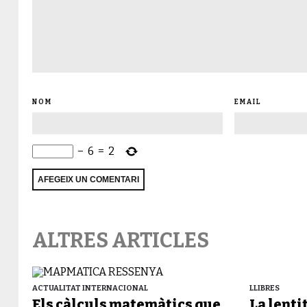
NOM
EMAIL
−
6
=
2
ALTRES ARTICLES
ACTUALITAT INTERNACIONAL
LLIBRES
Els càlculs matemàtics que
La lenti