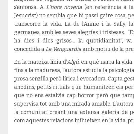
s’enfonsa. A
L’hora novena
(en referència a le
Jesucrist) no sembla que hi passi gaire cosa, pe
transcorre la vida. La de l’Annie i la Sally, l
germanes, amb les seves alegries i tristeses. “E
ha dies i dies grisos… la quotidianitat”, 
concedida a
La Vanguardia
amb motiu de la pres
En la mateixa línia d’
Algú
, en què narra la vida
fins a la maduresa, l’autora estudia la psicolog
prosa senzilla però lírica i evocadora. Capta g
anodins, petits rituals que humanitzen els pe
que no ens estalvia cap horror però que tampo
supervisa tot amb una mirada amable. L’autora
la comunitat creant una extensa galeria de p
com aquestes relacions influeixen en la vida, pres