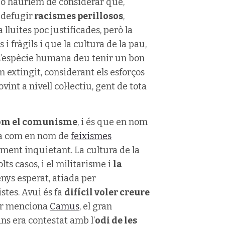
 o hauríem de considerar que,
 defugir
racismes perillosos
,
 lluites poc justificades, però la
i fràgils i que la cultura de la pau,
 L’espècie humana deu tenir un bon
m extingit, considerant els esforços
vint a nivell col·lectiu, gent de tota
com el comunisme
, i és que en nom
cia com en nom de
feixismes
ment inquietant. La cultura de la
ts casos, i el militarisme i
la
ys esperat, atiada per
stes. Avui és fa
difícil voler creure
tor menciona
Camus
, el gran
ns era contestat amb l’
odi de les