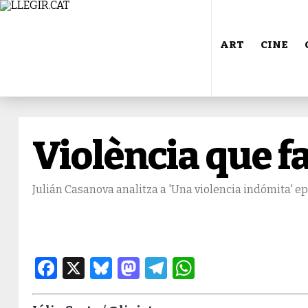
ART
CINE
Violència que fa
Julián Casanova analitza a 'Una violencia indómita' ep
Facebook
X
Bluesky
Mastodon
Telegram
WhatsApp