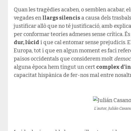
Quan les tragèdies acaben, o semblen acabar, e
vegades en
llargs silencis
a causa dels trasbals
justificar allò que no té justificació, amb expl
per conformar teories admeses sense crítica. És
dur, lúcid
i que cal entomar sense prejudicis. E
Europa, tot i que en algun moment es faci refer
països occidentals que considerem molt
democr
alguna època hem tingut un cert
complex d’in
capacitat hispànica de fer-nos mal entre nosaltr
L’autor, Julián Casan