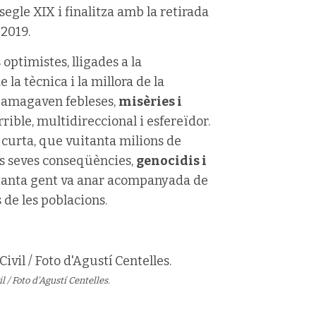
segle XIX i finalitza amb la retirada
 2019.
ptimistes, lligades a la
la tècnica i la millora de la
 amagaven febleses,
misèries i
ible, multidireccional i esfereïdor.
 curta, que vuitanta milions de
es seves conseqüències,
genocidis i
e tanta gent va anar acompanyada de
de les poblacions.
 / Foto d’Agustí Centelles.