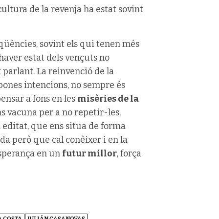
cultura de la revenja ha estat sovint
eqüències, sovint els qui tenen més
 haver estat dels vençuts no
arlant. La reinvenció de la
b bones intencions, no sempre és
ensar a fons en les
misèries de la
 vacuna per a no repetir-les,
n editat, que ens situa de forma
da però que cal conèixer i en la
esperança en un
futur millor
, força