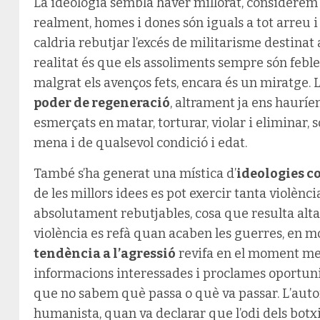
La ideologia sembla haver millorat, considerem
realment, homes i dones són iguals a tot arreu i
caldria rebutjar l’excés de militarisme destinat a
realitat és que els assoliments sempre són febles 
malgrat els avenços fets, encara és un miratge.
poder de regeneració
, altrament ja ens hauríe
esmerçats en matar, torturar, violar i eliminar, so
mena i de qualsevol condició i edat.
També s’ha generat una mística d’
ideologies 
de les millors idees es pot exercir tanta violèn
absolutament rebutjables, cosa que resulta alta
violència es refà quan acaben les guerres, en mol
tendència a l’agressió
revifa en el moment men
informacions interessades i proclames oportuni
que no sabem què passa o què va passar. L’au
humanista, quan va declarar que l’odi dels botxi