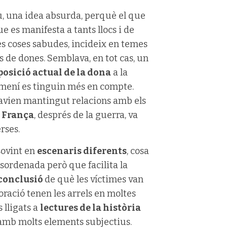
iu, una idea absurda, perquè el que
ue es manifesta a tants llocs i de
es coses sabudes, incideix en temes
s de dones. Semblava, en tot cas, un
posició actual de la dona
a la
femení es tinguin més en compte.
’havien mantingut relacions amb els
a
França
, després de la guerra, va
rses.
sovint en
escenaris diferents
, cosa
ordenada però que facilita la
 conclusió
de què les víctimes van
oració tenen les arrels en moltes
 lligats a
lectures de la història
amb molts elements subjectius.