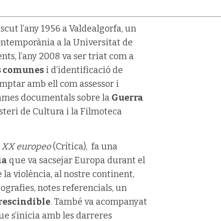
cut l’any 1956 a Valdealgorfa, un
Contemporània a la Universitat de
s, l’any 2008 va ser triat com a
s comunes
i d’identificació de
comptar amb ell com assessor i
rames documentals sobre la
Guerra
steri de Cultura i la Filmoteca
lo XX europeo
(Crítica), fa una
ia
que va sacsejar Europa durant el
a violència, al nostre continent,
tografies, notes referencials, un
escindible
. També va acompanyat
ue s’inicia amb les darreres