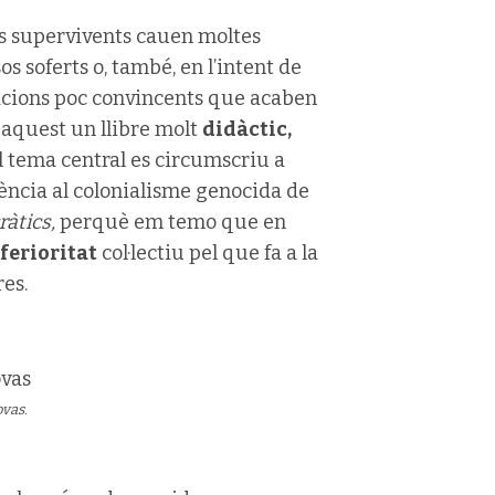
ls supervivents cauen moltes
os soferts o, també, en l’intent de
icacions poc convincents que acaben
 aquest un llibre molt
didàctic,
l tema central es circumscriu a
ència al colonialisme genocida de
àtics,
perquè em temo que en
ferioritat
col·lectiu pel que fa a la
es.
ovas.