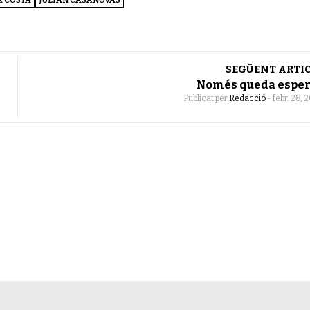
A COSTA
JULIÁN CASANOVAS
SEGÜENT ARTI
Només queda espe
Publicat per
Redacció
-
febr. 28, 