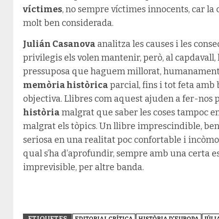
víctimes
, no sempre víctimes innocents, car la 
molt ben considerada.
Julián Casanova
analitza les causes i les cons
privilegis els volen mantenir, però, al capdavall,
pressuposa que haguem millorat, humanament p
memòria històrica
parcial, fins i tot feta am
objectiva. Llibres com aquest ajuden a fer-nos p
història
malgrat que saber les coses tampoc ens
malgrat els tòpics. Un llibre imprescindible, be
seriosa en una realitat poc confortable i incòmo
qual s’ha d’aprofundir, sempre amb una certa 
imprevisible, per altre banda.
ETIQUETES