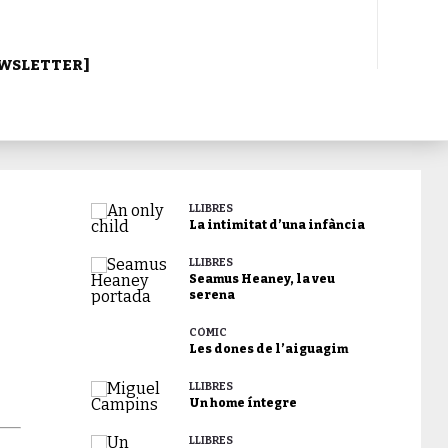
WSLETTER]
LLIBRES
La intimitat d’una infància
LLIBRES
Seamus Heaney, la veu
serena
CÒMIC
Les dones de l’aiguagim
LLIBRES
Un home íntegre
LLIBRES