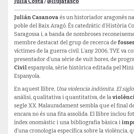
Júlia Costa
/
@liujatasco
Julián Casanova
és un historiador aragonès nas
poble del Baix Aragó. És catedràtic d’Història 
Saragossa i, a banda de nombroses reconeixement
membre destacat del grup de recerca de
fosse
víctimes de la guerra civil. L’any 2006, TVE va 
presentador d’una sèrie de vuit hores, de prog
Civil
espanyola, sèrie històrica editada pel Mini
Espanyola.
En aquest llibre,
Una violencia indómita. El sig
anàlisi, qualitativa i quantitativa, de la
violènc
segle XX. Malauradament sembla que el final de l
encara no és una fita assolida. El llibre inclou fo
índex onomàstic i una bibliografia bàsica i
impr
d’una cronologia específica sobre la violència, q