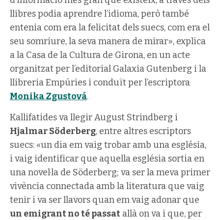
d’informació més gran que existeix, a través dels
llibres podia aprendre l’idioma, però també
entenia com era la felicitat dels suecs, com era el
seu somriure, la seva manera de mirar», explica
a la Casa de la Cultura de Girona, en un acte
organitzat per l’editorial Galaxia Gutenberg i la
llibreria Empúries i conduït per l’escriptora
Monika Zgustová
.
Kallifatides va llegir August Strindberg i
Hjalmar Söderberg
, entre altres escriptors
suecs: «un dia em vaig trobar amb una església,
i vaig identificar que aquella església sortia en
una novel·la de Söderberg; va ser la meva primer
vivència connectada amb la literatura que vaig
tenir i va ser llavors quan em vaig adonar que
un emigrant no té passat
allà on va i que, per