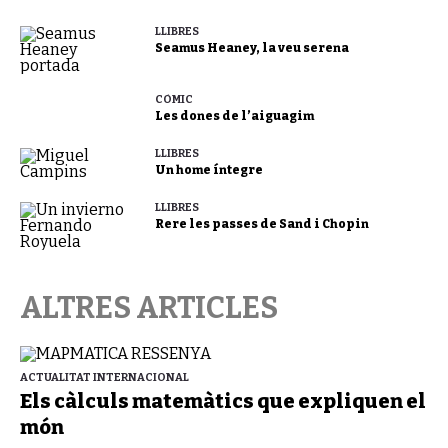
LLIBRES
Seamus Heaney, la veu serena
CÒMIC
Les dones de l’aiguagim
LLIBRES
Un home íntegre
LLIBRES
Rere les passes de Sand i Chopin
ALTRES ARTICLES
ACTUALITAT INTERNACIONAL
Els càlculs matemàtics que expliquen el
món