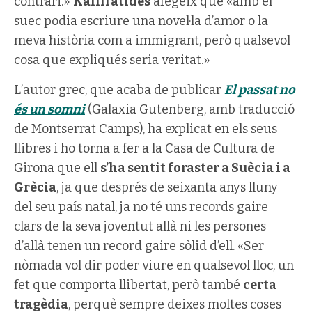
contrari.»
Kallifatides
afegeix que «amb el
suec podia escriure una novel·la d’amor o la
meva història com a immigrant, però qualsevol
cosa que expliqués seria veritat.»
L’autor grec, que acaba de publicar
El passat no
és un somni
(Galaxia Gutenberg, amb traducció
de Montserrat Camps), ha explicat en els seus
llibres i ho torna a fer a la Casa de Cultura de
Girona que ell
s’ha sentit foraster a Suècia i a
Grècia
, ja que després de seixanta anys lluny
del seu país natal, ja no té uns records gaire
clars de la seva joventut allà ni les persones
d’allà tenen un record gaire sòlid d’ell. «Ser
nòmada vol dir poder viure en qualsevol lloc, un
fet que comporta llibertat, però també
certa
tragèdia
, perquè sempre deixes moltes coses