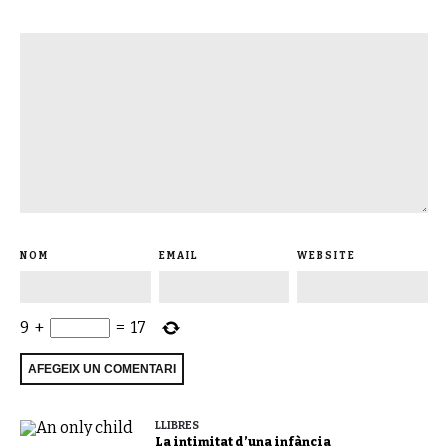
NOM
EMAIL
WEBSITE
9
+
=
17
LLIBRES
La intimitat d’una infància