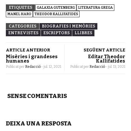
ETIQUETES
GALAXIA GUTENBERG
LITERATURA GREGA
MANEL HARO
THEODOR KALLIFATIDES
CATEGORIES
BIOGRAFIES I MEMÒRIES
ENTREVISTES
ESCRIPTORS
LLIBRES
ARTICLE ANTERIOR
SEGÜENT ARTICLE
Misèries i grandeses
Editar Theodor
humanes
Kallifatides
Publicat per
Redacció
-
jul. 12, 2021
Publicat per
Redacció
-
jul. 13, 2021
SENSE COMENTARIS
DEIXA UNA RESPOSTA