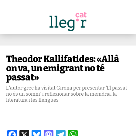
Theodor Kallifatides: «Allà
on va, un emigrant no té
passat»
L'autor grec ha visitat Girona per presentar 'El passat
no és un somni' i reflexionar sobre la memòria, la
literatura i les llengües
Facebook
X
Bluesky
Mastodon
Telegram
WhatsApp