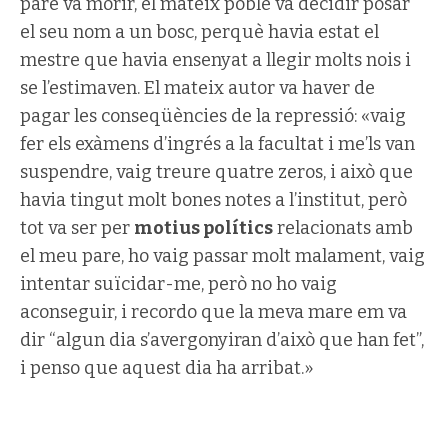
pare va morir, el mateix poble va decidir posar
el seu nom a un bosc, perquè havia estat el
mestre que havia ensenyat a llegir molts nois i
se l’estimaven. El mateix autor va haver de
pagar les conseqüències de la repressió: «vaig
fer els exàmens d’ingrés a la facultat i me’ls van
suspendre, vaig treure quatre zeros, i això que
havia tingut molt bones notes a l’institut, però
tot va ser per
motius polítics
relacionats amb
el meu pare, ho vaig passar molt malament, vaig
intentar suïcidar-me, però no ho vaig
aconseguir, i recordo que la meva mare em va
dir “algun dia s’avergonyiran d’això que han fet”,
i penso que aquest dia ha arribat.»